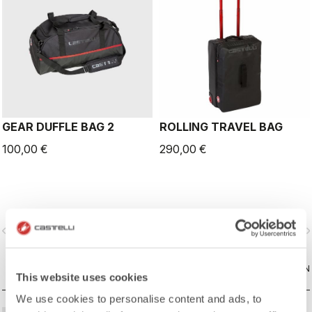
GEAR DUFFLE BAG 2
ROLLING TRAVEL BAG
100,00 €
290,00 €
vigate_before
navigate_next
navigate_before
navigate_n
VERGLEICHEN
VERGLEICHEN
This website uses cookies
We use cookies to personalise content and ads, to