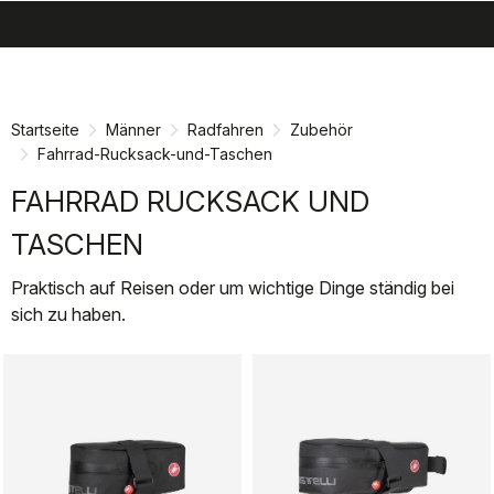
search
menu
shopping_cart
Zu
Zu
Inhalt
Navigation
springen
springen
Startseite
Männer
Radfahren
Zubehör
Fahrrad-Rucksack-und-Taschen
FAHRRAD RUCKSACK UND
TASCHEN
Praktisch auf Reisen oder um wichtige Dinge ständig bei
sich zu haben.