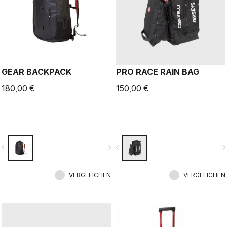
GEAR BACKPACK
PRO RACE RAIN BAG
180,00 €
150,00 €
vigate_before
navigate_next
navigate_before
navigate_n
VERGLEICHEN
VERGLEICHEN