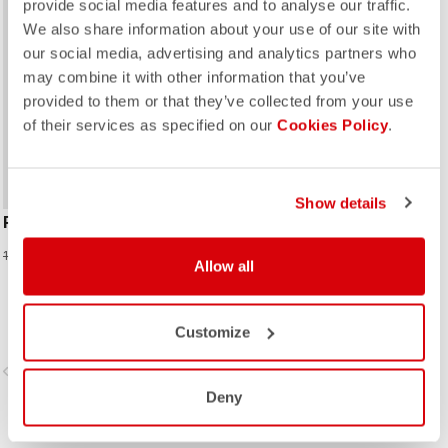
provide social media features and to analyse our traffic.
We also share information about your use of our site with
our social media, advertising and analytics partners who
may combine it with other information that you’ve
provided to them or that they’ve collected from your use
of their services as specified on our
Cookies Policy
.
Show details
RACE BRIEFCASE
62,48 €
124,95 €
Allow all
Customize
vigate_before
navigate_next
Deny
VERGLEICHEN