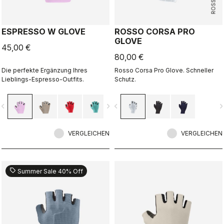
ESPRESSO W GLOVE
ROSSO CORSA PRO
GLOVE
45,00 €
80,00 €
Die perfekte Ergänzung Ihres
Rosso Corsa Pro Glove. Schneller
Lieblings-Espresso-Outfits.
Schutz.
vigate_before
navigate_next
navigate_before
navigate_n
VERGLEICHEN
VERGLEICHEN
sell
Summer Sale 40% Off