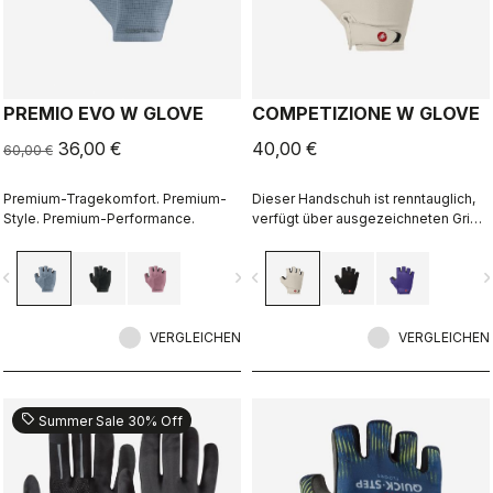
PREMIO EVO W GLOVE
COMPETIZIONE W GLOVE
36,00 €
40,00 €
60,00 €
Premium-Tragekomfort. Premium-
Dieser Handschuh ist renntauglich,
Style. Premium-Performance.
verfügt über ausgezeichneten Grip
und genau das richtige Maß an
Polsterung.
vigate_before
navigate_next
navigate_before
navigate_n
VERGLEICHEN
VERGLEICHEN
sell
Summer Sale 30% Off