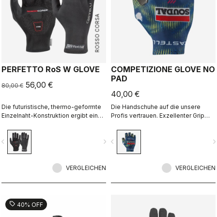
ROSSO CORSA
PERFETTO RoS W GLOVE
COMPETIZIONE GLOVE NO
PAD
56,00 €
80,00 €
40,00 €
Die futuristische, thermo-geformte
Die Handschuhe auf die unsere
Einzelnaht-Konstruktion ergibt einen
Profis vertrauen. Exzellenter Grip
Fleece-gefütterten Handschuh, der
und guter Schutz für die
wind- und wasserfest, warm,
Handflächen im Falle eines Sturzes.
vigate_before
navigate_next
navigate_before
navigate_n
schlank geschnitten und extrem
komfortabel ist.
VERGLEICHEN
VERGLEICHEN
sell
40% OFF