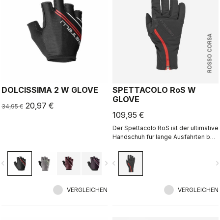
ROSSO CORSA
DOLCISSIMA 2 W GLOVE
SPETTACOLO RoS W
GLOVE
20,97 €
34,95 €
109,95 €
Der Spettacolo RoS ist der ultimative
Handschuh für lange Ausfahrten bei
kühlen bis kalten Bedingungen –
denn er vereint Wärme, Komfort und
vigate_before
navigate_next
navigate_before
navigate_n
Spritzschutz mit unserer
Reißverschluss-Konstruktion für
einfaches An- und Ausziehen.
VERGLEICHEN
VERGLEICHEN