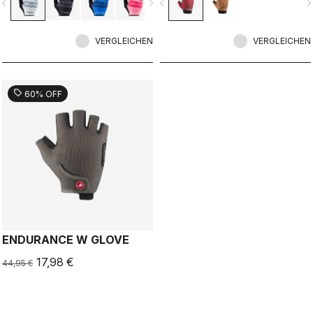
vigate_before
navigate_next
navigate_before
navigate_n
VERGLEICHEN
VERGLEICHEN
sell
60% OFF
ENDURANCE W GLOVE
17,98 €
44,95 €