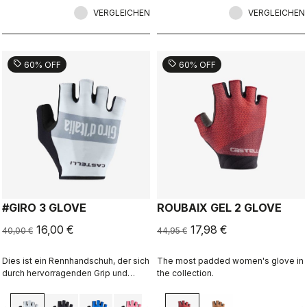
VERGLEICHEN
VERGLEICHEN
sell
sell
60% OFF
60% OFF
#GIRO 3 GLOVE
ROUBAIX GEL 2 GLOVE
16,00 €
17,98 €
40,00 €
44,95 €
Dies ist ein Rennhandschuh, der sich
The most padded women's glove in
durch hervorragenden Grip und
the collection.
genau das richtige Maß an
Polsterung auszeichnet.