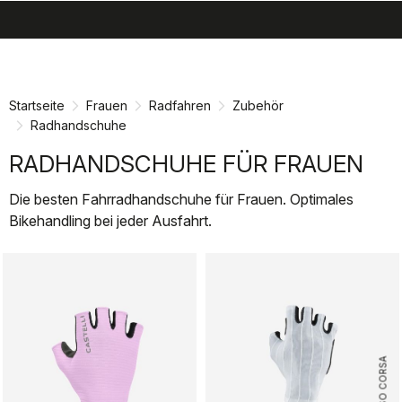
search
menu
shopping_cart
Zu
Zu
Inhalt
Navigation
springen
springen
Startseite
Frauen
Radfahren
Zubehör
Radhandschuhe
RADHANDSCHUHE FÜR FRAUEN
Die besten Fahrradhandschuhe für Frauen. Optimales
Bikehandling bei jeder Ausfahrt.
ROSSO CORSA