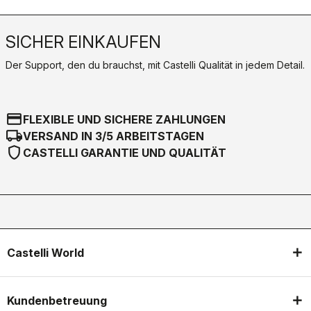
SICHER EINKAUFEN
Der Support, den du brauchst, mit Castelli Qualität in jedem Detail.
credit_card
FLEXIBLE UND SICHERE ZAHLUNGEN
local_shipping
VERSAND IN 3/5 ARBEITSTAGEN
shield
CASTELLI GARANTIE UND QUALITÄT
Castelli World
Kundenbetreuung