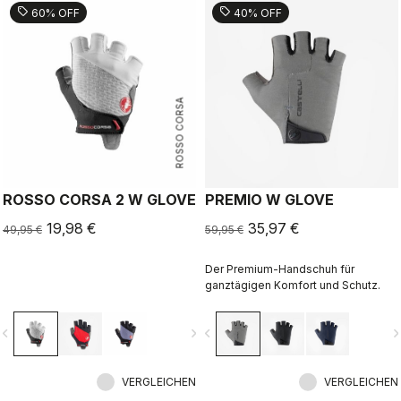
sell
sell
60% OFF
40% OFF
ROSSO CORSA
ROSSO CORSA 2 W GLOVE
PREMIO W GLOVE
19,98 €
35,97 €
49,95 €
59,95 €
Der Premium-Handschuh für
ganztägigen Komfort und Schutz.
vigate_before
navigate_next
navigate_before
navigate_n
VERGLEICHEN
VERGLEICHEN