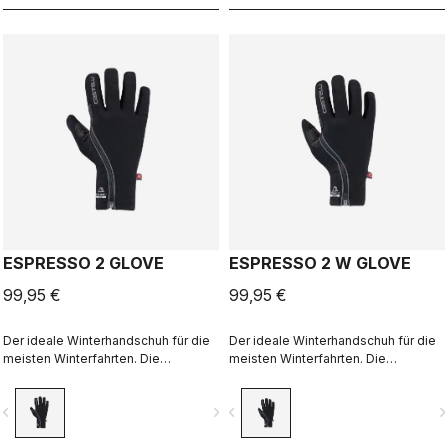
ESPRESSO 2 GLOVE
ESPRESSO 2 W GLOVE
99,95 €
99,95 €
Der ideale Winterhandschuh für die
Der ideale Winterhandschuh für die
meisten Winterfahrten. Die
meisten Winterfahrten. Die
Kombination aus Polartec® und
Kombination aus Polartec® und
PrimaLoft® Isolierung hält Ihre
PrimaLoft® Isolierung hält Ihre
vigate_before
navigate_next
navigate_before
navigate_n
Hände warm und schützt sie vor den
Hände warm und schützt sie vor den
Elementen.
Elementen.