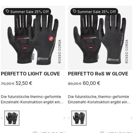
sell
sell
Summer Sale 25% Off
Summer Sale 25% Off
ROSSO CORSA
ROSSO CORSA
PERFETTO LIGHT GLOVE
PERFETTO RoS W GLOVE
52,50 €
60,00 €
70,00 €
80,00 €
Die futuristische thermo-geformte
Die futuristische, thermo-geformte
Einzelnaht-Konstruktion ergibt einen
Einzelnaht-Konstruktion ergibt einen
Handschuh, der sehr leicht, klein
Fleece-gefütterten Handschuh, der
verstaubar, winddicht, schlank
wind- und wasserfest, warm,
vigate_before
navigate_next
navigate_before
navigate_n
geschnitten und extrem komfortabel
schlank geschnitten und extrem
ist.
komfortabel ist.