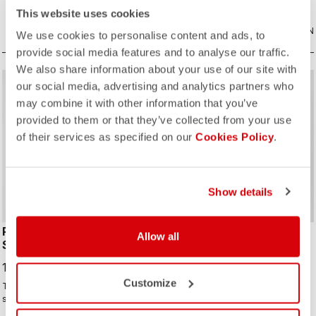
Atmungsaktivität und Passform
This website uses cookies
ausgelegt - mit einem hohen Maß an
VERGLEICHEN
Schutz vor Spritzwasser. Der
VERGLEICHEN
We use cookies to personalise content and ads, to
Alleskönner unter den Überschuhen.
provide social media features and to analyse our traffic.
We also share information about your use of our site with
sell
Summer Sale 25% Off
our social media, advertising and analytics partners who
may combine it with other information that you’ve
provided to them or that they’ve collected from your use
of their services as specified on our
Cookies Policy
.
ROSSO CORSA
ROSSO CORSA
Show details
PERFETTO RoS W LONG
PERFETTO RoS 3 W
Allow all
SLEEVE
JACKET
199,95 €
187,50 €
250,00 €
Customize
The Perfetto ROS LS is back in
Die perfekte Jacke für die meisten
stunning new colors, crafted from
Bedingungen: winddicht, stark
repurposed fabrics, solidifying its
wasserabweisend, dehnbare