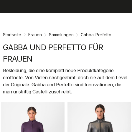
search
menu
shopping_cart
Zu
Zu
Inhalt
Navigation
springen
springen
Startseite
Frauen
Sammlungen
Gabba-Perfetto
GABBA UND PERFETTO FÜR
FRAUEN
Bekleidung, die eine komplett neue Produktkategorie
eröffnete. Von Vielen nachgeahmt, doch nie auf dem Level
der Originale. Gabba und Perfetto sind Innovationen, die
man unstrittig Castelli zuschreibt.