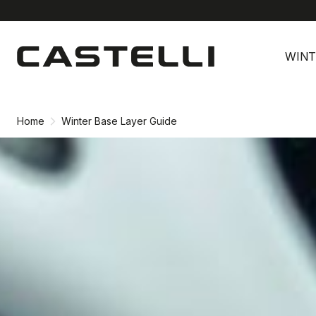
Ga
Ga
naar
naar
WINT
inhoud
navigatie
Home
Winter Base Layer Guide