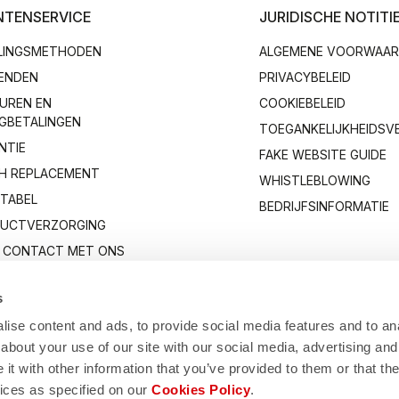
NTENSERVICE
JURIDISCHE NOTITI
LINGSMETHODEN
ALGEMENE VOORWAA
ENDEN
PRIVACYBELEID
UREN EN
COOKIEBELEID
GBETALINGEN
TOEGANKELIJKHEIDSV
NTIE
FAKE WEBSITE GUIDE
H REPLACEMENT
WHISTLEBLOWING
TABEL
BEDRIJFSINFORMATIE
UCTVERZORGING
 CONTACT MET ONS
s
ise content and ads, to provide social media features and to anal
about your use of our site with our social media, advertising and
t with other information that you’ve provided to them or that the
vices as specified on our
Cookies Policy
.