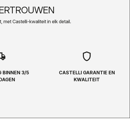
VERTROUWEN
met Castelli-kwaliteit in elk detail.
hipping
shield
 BINNEN 3/5
CASTELLI GARANTIE EN
DAGEN
KWALITEIT