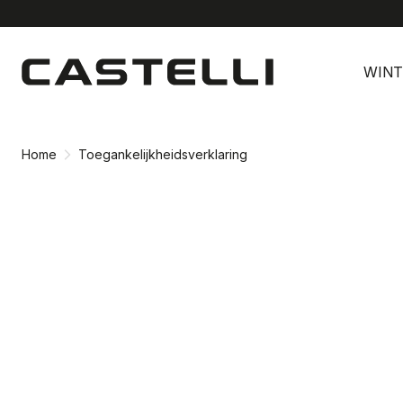
Ga
Ga
naar
naar
WINT
inhoud
navigatie
Home
Toegankelijkheidsverklaring