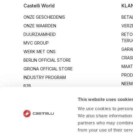
Castelli World
KLA
ONZE GESCHIEDENIS
BETA
ONZE WAARDEN
VERZ
DUURZAAMHEID
RETO
TERU
MVC GROUP
GARA
WERK MET ONS
CRAS
BERLIN OFFICIAL STORE
MAAT
GIRONA OFFICIAL STORE
PROD
INDUSTRY PROGRAM
NEEM
B2B
OP
CANTO
This website uses cookie
We use cookies to personal
We also share information 
partners who may combine i
from your use of their ser