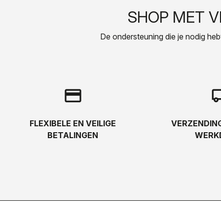
SHOP MET 
De ondersteuning die je nodig hebt, 
credit_card
local_s
FLEXIBELE EN VEILIGE
VERZENDING
BETALINGEN
WERK