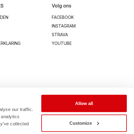
ES
Volg ons
RDEN
FACEBOOK
INSTAGRAM
STRAVA
ERKLARING
YOUTUBE
Allow all
yse our traffic.
 analytics
Customize
y’ve collected