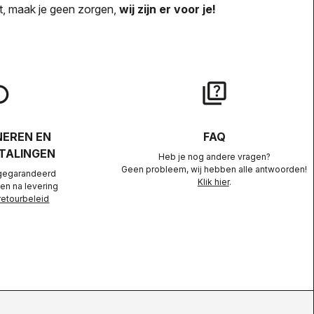
ebt, maak je geen zorgen,
wij zijn er voor je!
lay
quiz
EREN EN
FAQ
TALINGEN
Heb je nog andere vragen?
Geen probleem, wij hebben alle antwoorden!
gegarandeerd
Klik hier
.
en na levering
retourbeleid