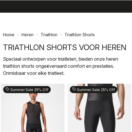
search
menu
shopping_cart
Ga
Ga
naar
naar
inhoud
navigatie
Home
Heren
Triathlon
Triathlon Shorts
TRIATHLON SHORTS VOOR HEREN
Speciaal ontworpen voor triatleten, bieden onze heren
triathlon shorts ongeëvenaard comfort en prestaties.
Onmisbaar voor elke triatleet.
sell
sell
Summer Sale 25% Off
Summer Sale 25% Off