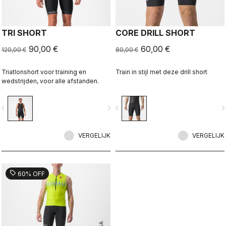
TRI SHORT
CORE DRILL SHORT
90,00 €
60,00 €
120,00 €
80,00 €
Triatlonshort voor training en
Train in stijl met deze drill short
wedstrijden, voor alle afstanden.
vigate_before
navigate_next
navigate_before
navigate_n
VERGELIJK
VERGELIJK
sell
60% OFF