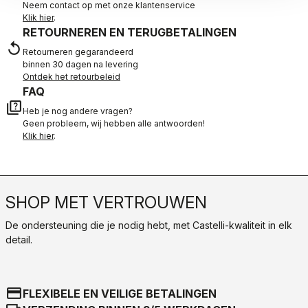
Neem contact op met onze klantenservice
Klik hier
.
RETOURNEREN EN TERUGBETALINGEN
replay
Retourneren gegarandeerd
binnen 30 dagen na levering
Ontdek het retourbeleid
FAQ
quiz
Heb je nog andere vragen?
Geen probleem, wij hebben alle antwoorden!
Klik hier
.
SHOP MET VERTROUWEN
De ondersteuning die je nodig hebt, met Castelli-kwaliteit in elk
detail.
credit_card
FLEXIBELE EN VEILIGE BETALINGEN