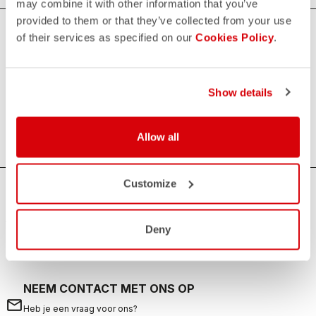
may combine it with other information that you’ve
provided to them or that they’ve collected from your use
of their services as specified on our
Cookies Policy
.
Triathlon Shorts voor Heren
Castelli's heren triatlon shorts bieden maximaal comfort
dankzij de KISS Tri zitkussen en uitstekende
Show details
spierondersteuning, gecombineerd met een superieure
pasvorm en aerodynamica.
Allow all
Customize
HULP NODIG?
Als je twijfelt of je ondersteuning nodig hebt, maak je geen
Deny
zorgen,
wij zijn er voor je!
NEEM CONTACT MET ONS OP
email
Heb je een vraag voor ons?