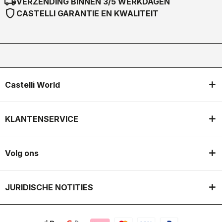
local_shipping
VERZENDING BINNEN 3/5 WERKDAGEN
shield
CASTELLI GARANTIE EN KWALITEIT
Castelli World
KLANTENSERVICE
Volg ons
JURIDISCHE NOTITIES