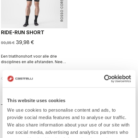
ROSSO CORSA
RIDE-RUN SHORT
39,98 €
99,95 €
Een triatlhonshort voor alle drie
disciplines en alle afstanden. Neem
het mee naar de startlijn van je
seizoenshoogtepunt of je
vigate_before
navigate_next
trainingssessie na het werk. Klikt
vast aan de Castelli Free race top
(korte mouw of mouwloos) voor alle
voordelen van een eendelig pak.
VERGELIJK
This website uses cookies
We use cookies to personalise content and ads, to
provide social media features and to analyse our traffic.
We also share information about your use of our site with
our social media, advertising and analytics partners who