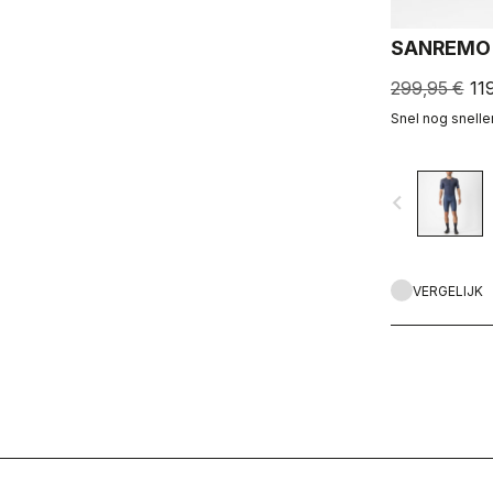
SANREMO 
299,95 €
11
Snel nog snelle
navigate_before
VERGELIJK