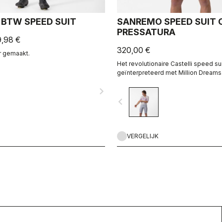
BTW SPEED SUIT
SANREMO SPEED SUIT 
PRESSATURA
9,98 €
320,00 €
r gemaakt.
Het revolutionaire Castelli speed su
geïnterpreteerd met Million Dreams
navigate_next
navigate_before
VERGELIJK