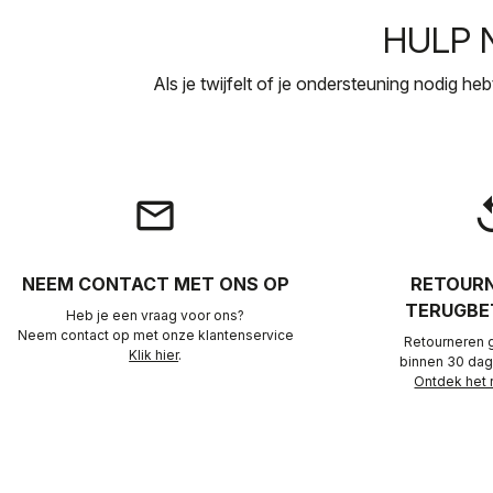
HULP 
Als je twijfelt of je ondersteuning nodig h
email
rep
NEEM CONTACT MET ONS OP
RETOURN
TERUGBE
Heb je een vraag voor ons?
Neem contact op met onze klantenservice
Retourneren 
Klik hier
.
binnen 30 dag
Ontdek het 