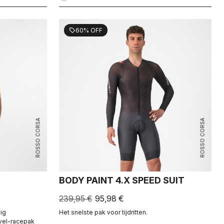
60% OFF
sell
ROSSO CORSA
ROSSO CORSA
BODY PAINT 4.X SPEED SUIT
239,95 €
95,98 €
ig
Het snelste pak voor tijdritten.
vel-racepak