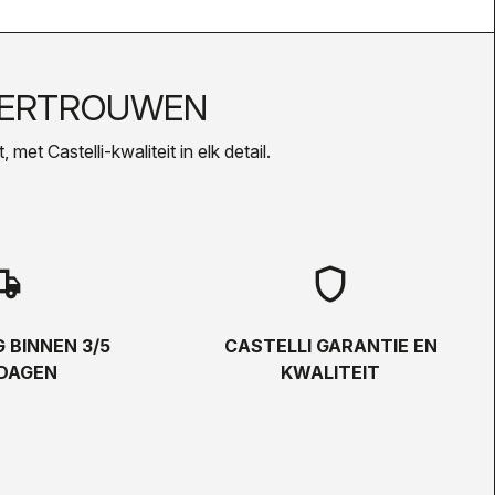
VERTROUWEN
met Castelli-kwaliteit in elk detail.
hipping
shield
 BINNEN 3/5
CASTELLI GARANTIE EN
DAGEN
KWALITEIT