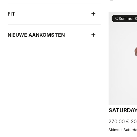
FIT
Summer S
sell
NIEUWE AANKOMSTEN
SATURDAY
270,00 €
20
Skinsuit Saturday