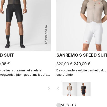
ROSSO CORSA
D SUIT
SANREMO S SPEED SUI
9,98 €
320,00 €
240,00 €
ide tests creëren het snelste
De volgende evolutie van het pak da
 wegwedstrijden, geoptimaliseerd
ontketende.
heden wanneer het peleton
navigate_next
navigate_before
VERGELIJK