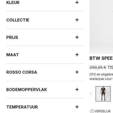
KLEUR
COLLECTIE
PRIJS
MAAT
BTW SPEE
299,95 €
11
ROSSO CORSA
CFD en uitgebre
wielerpak voor
voor hoge snel
uiteenvalt.
BODEMOPPERVLAK
navigate_before
TEMPERATUUR
VERGELIJK