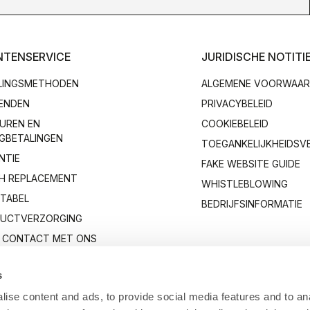
NTENSERVICE
JURIDISCHE NOTITI
LINGSMETHODEN
ALGEMENE VOORWAA
ENDEN
PRIVACYBELEID
UREN EN
COOKIEBELEID
GBETALINGEN
TOEGANKELIJKHEIDSV
NTIE
FAKE WEBSITE GUIDE
H REPLACEMENT
WHISTLEBLOWING
TABEL
BEDRIJFSINFORMATIE
UCTVERZORGING
 CONTACT MET ONS
s
ise content and ads, to provide social media features and to anal