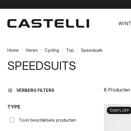
Ga
Ga
naar
naar
WINT
inhoud
navigatie
Home
Heren
Cycling
Top
Speedsuits
SPEEDSUITS
8 Producten
tune
VERBERG FILTERS
TYPE
60% OFF
sell
Toon beschikbare producten