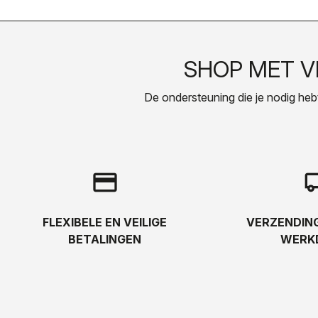
SHOP MET 
De ondersteuning die je nodig hebt, 
credit_card
local_s
FLEXIBELE EN VEILIGE
VERZENDING
BETALINGEN
WERK