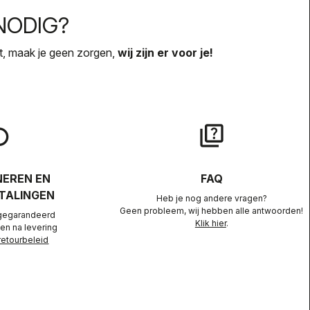
NODIG?
ebt, maak je geen zorgen,
wij zijn er voor je!
lay
quiz
EREN EN
FAQ
TALINGEN
Heb je nog andere vragen?
Geen probleem, wij hebben alle antwoorden!
gegarandeerd
Klik hier
.
en na levering
retourbeleid