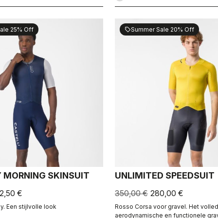
ale 25% Off
Summer Sale 20% Off
sell
 MORNING SKINSUIT
UNLIMITED SPEEDSUIT
2,50 €
350,00 €
280,00 €
. Een stijlvolle look
Rosso Corsa voor gravel. Het volled
aerodynamische en functionele gra