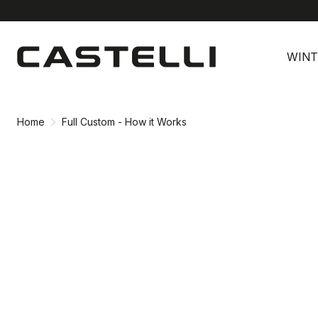
Ga
Ga
naar
naar
WINT
inhoud
navigatie
Home
Full Custom - How it Works