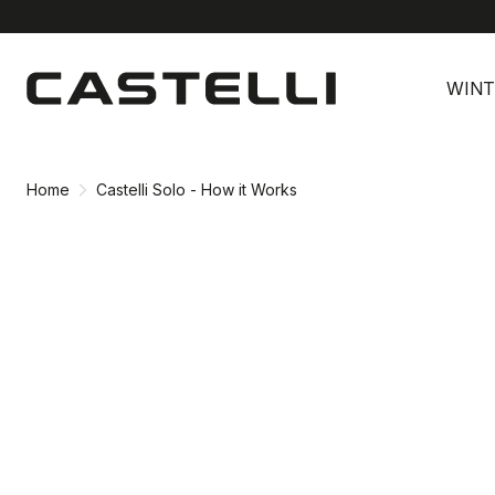
Ga
Ga
naar
naar
WINT
inhoud
navigatie
Home
Castelli Solo - How it Works