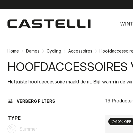
Ga
Ga
naar
naar
WINT
inhoud
navigatie
Home
Dames
Cycling
Accessoires
Hoofdaccessoir
HOOFDACCESSOIRES 
Het juiste hoofdaccessoire maakt de rit. Blijf warm in de wi
19 Producte
tune
VERBERG FILTERS
TYPE
60% OFF
sell
Summer