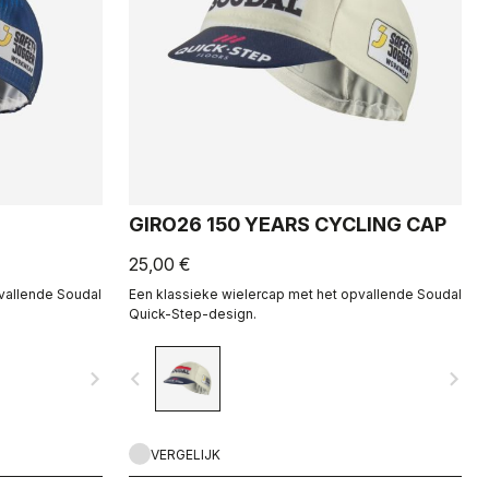
GIRO26 150 YEARS CYCLING CAP
25,00 €
vallende Soudal
Een klassieke wielercap met het opvallende Soudal
Quick-Step-design.
navigate_next
navigate_before
navigate_next
VERGELIJK