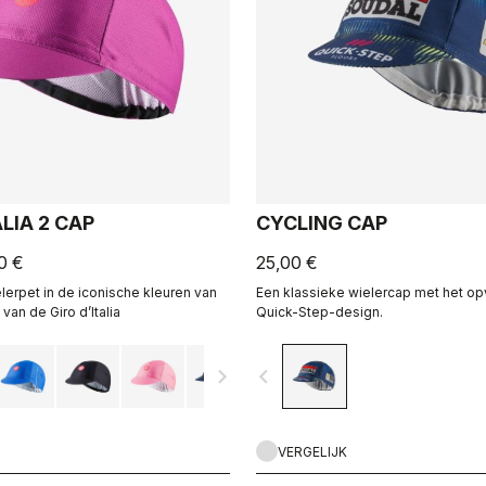
ALIA 2 CAP
CYCLING CAP
0 €
25,00 €
elerpet in de iconische kleuren van
Een klassieke wielercap met het op
 van de Giro d’Italia
Quick-Step-design.
navigate_next
navigate_before
VERGELIJK