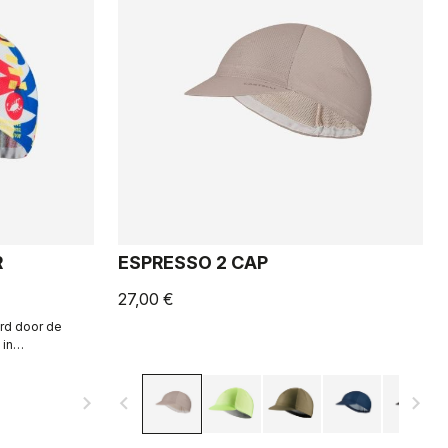
R
ESPRESSO 2 CAP
27,00 €
erd door de
 in
navigate_next
navigate_before
navigate_next