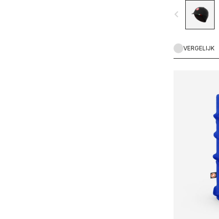
navigate_before
VERGELIJK