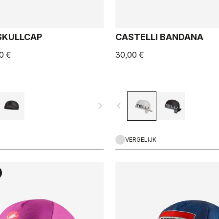
SKULLCAP
CASTELLI BANDANA
0 €
30,00 €
navigate_next
navigate_before
VERGELIJK