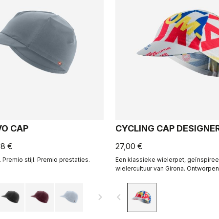
VO CAP
CYCLING CAP DESIGNE
98 €
27,00 €
Premio stijl. Premio prestaties.
Een klassieke wielerpet, geïnspire
wielercultuur van Girona. Ontworpen
samenwerking met R-A/D.
navigate_next
navigate_before