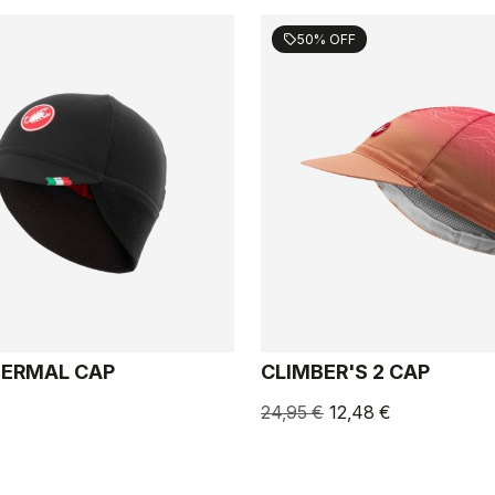
50% OFF
sell
HERMAL CAP
CLIMBER'S 2 CAP
24,95 €
12,48 €