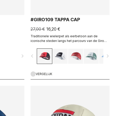
#GIRO109 TAPPA CAP
27,00 €
16,20 €
Traditionele wielerpet als eerbetoon aan de
iconische steden langs het parcours van de Giro
d’Italia
navigate_next
navigate_before
navigate_next
VERGELIJK