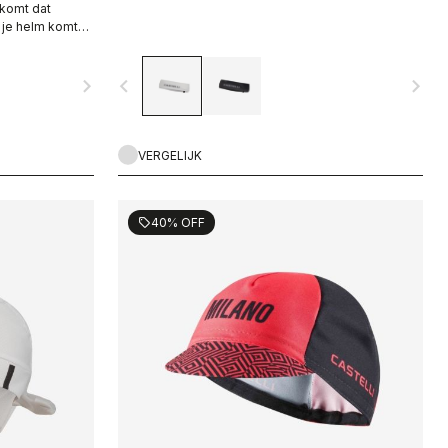
komt dat
n je helm komt
navigate_next
navigate_before
navigate_next
VERGELIJK
40% OFF
sell