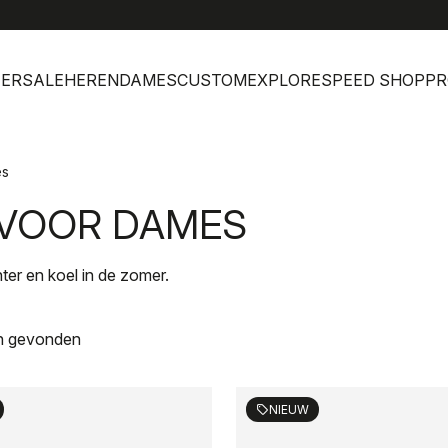
help
ERSALE
HEREN
DAMES
CUSTOM
EXPLORE
SPEED SHOP
PR
es
VOOR DAMES
nter en koel in de zomer.
n gevonden
NIEUW
sell