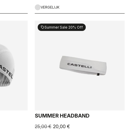
VERGELIJK
Summer Sale 20% Off
sell
SUMMER HEADBAND
25,00 €
20,00 €