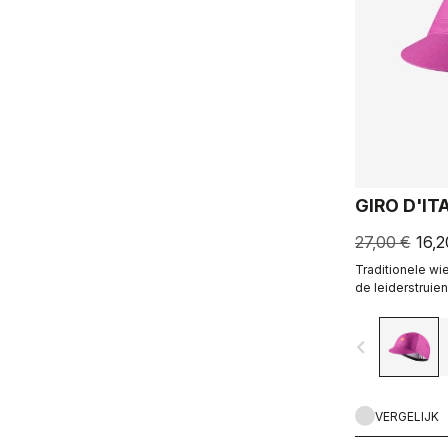
GIRO D'IT
27,00 €
16,2
Traditionele wi
de leiderstruien
navigate_before
VERGELIJK