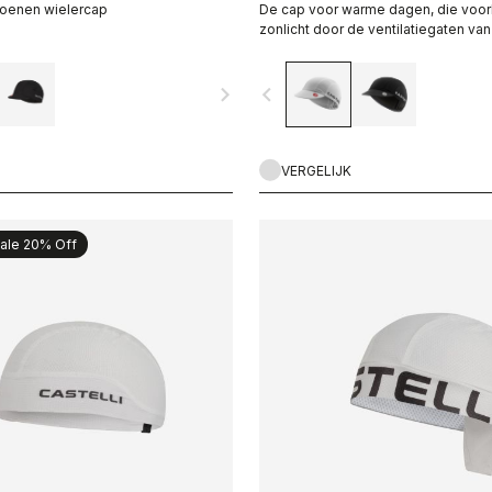
toenen wielercap
De cap voor warme dagen, die voor
zonlicht door de ventilatiegaten va
en je toch koel houdt
navigate_next
navigate_before
VERGELIJK
ale 20% Off