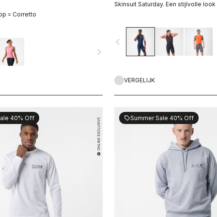
Skinsuit Saturday. Een stijlvolle look
p = Corretto
navigate_before
navigate_next
VERGELIJK
ale 40% Off
Summer Sale 40% Off
sell