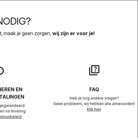
NODIG?
ebt, maak je geen zorgen,
wij zijn er voor je!
lay
quiz
EREN EN
FAQ
TALINGEN
Heb je nog andere vragen?
Geen probleem, wij hebben alle antwoorden!
gegarandeerd
Klik hier
.
en na levering
retourbeleid