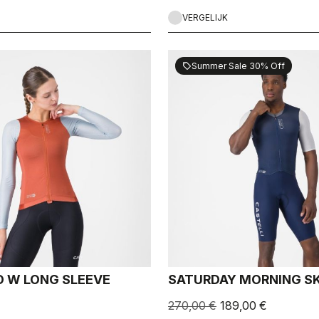
VERGELIJK
Summer Sale 30% Off
sell
 W LONG SLEEVE
SATURDAY MORNING SK
270,00 €
189,00 €