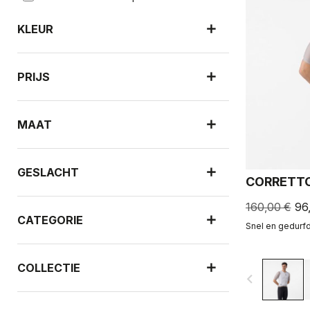
KLEUR
PRIJS
MAAT
GESLACHT
CORRETTO
160,00 €
96
CATEGORIE
Snel en gedurfd 
COLLECTIE
navigate_before