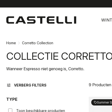
Ga
Ga
naar
naar
WINT
inhoud
navigatie
Home
Corretto Collection
COLLECTIE CORRETT
Wanneer Espresso niet genoeg is, Corretto.
9 Producten
tune
VERBERG FILTERS
TYPE
Summer S
sell
Toon beschikbare producten