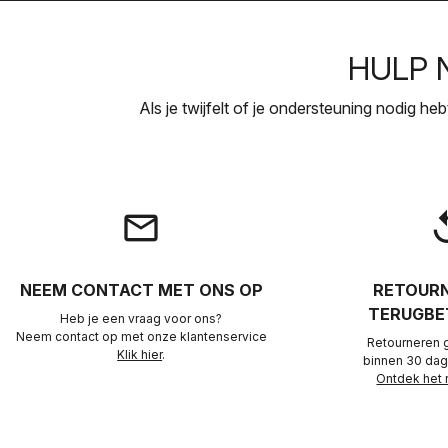
HULP 
Als je twijfelt of je ondersteuning nodig h
email
rep
NEEM CONTACT MET ONS OP
RETOURN
TERUGBE
Heb je een vraag voor ons?
Neem contact op met onze klantenservice
Retourneren 
Klik hier
.
binnen 30 dag
Ontdek het 