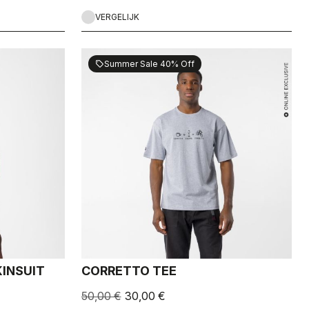
VERGELIJK
Summer Sale 40% Off
sell
INSUIT
CORRETTO TEE
50,00 €
30,00 €