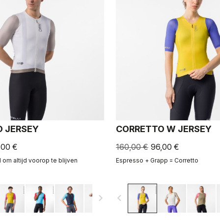
 JERSEY
CORRETTO W JERSEY
,00 €
160,00 €
96,00 €
om altijd voorop te blijven
Espresso + Grapp = Corretto
navigate_next
navigate_before