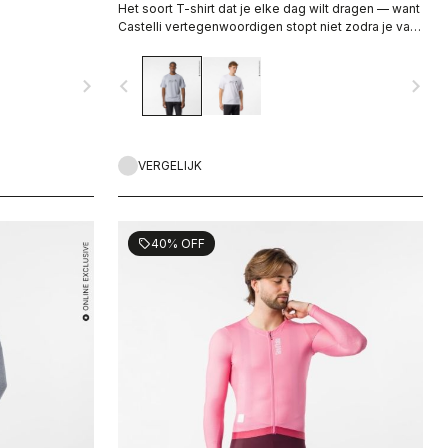
Het soort T-shirt dat je elke dag wilt dragen — want
Castelli vertegenwoordigen stopt niet zodra je van
de fiets stapt.
navigate_next
navigate_before
navigate_next
VERGELIJK
40% OFF
sell