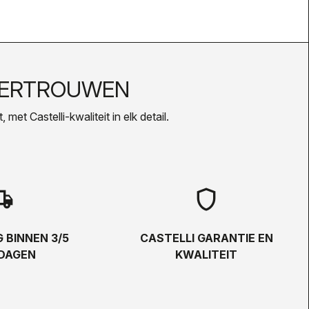
VERTROUWEN
met Castelli-kwaliteit in elk detail.
hipping
shield
 BINNEN 3/5
CASTELLI GARANTIE EN
DAGEN
KWALITEIT