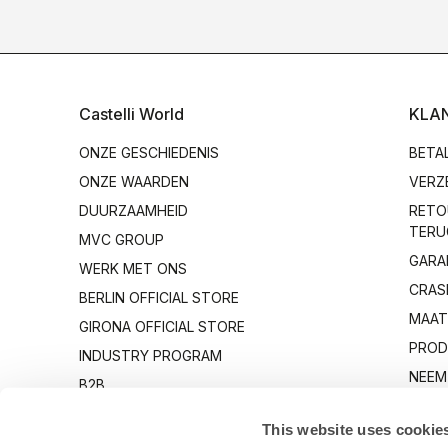
Castelli World
KLA
ONZE GESCHIEDENIS
BETA
ONZE WAARDEN
VERZ
DUURZAAMHEID
RETO
TERU
MVC GROUP
GARA
WERK MET ONS
CRAS
BERLIN OFFICIAL STORE
MAAT
GIRONA OFFICIAL STORE
PROD
INDUSTRY PROGRAM
NEEM
B2B
OP
CANTO
This website uses cookie