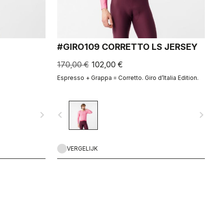
#GIRO109 CORRETTO LS JERSEY
170,00 €
102,00 €
Espresso + Grappa = Corretto. Giro d’Italia Edition.
navigate_next
navigate_before
navigate_next
VERGELIJK