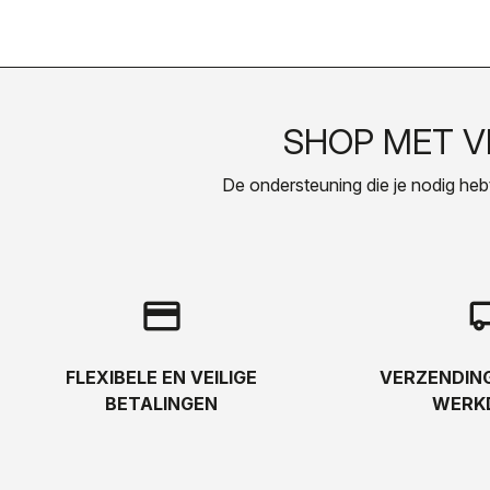
SHOP MET 
De ondersteuning die je nodig hebt, 
credit_card
local_s
FLEXIBELE EN VEILIGE
VERZENDING
BETALINGEN
WERK