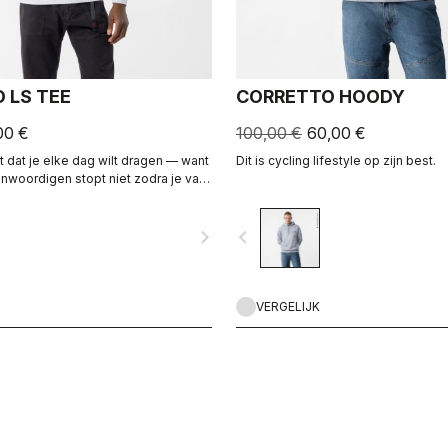
 LS TEE
CORRETTO HOODY
00 €
100,00 €
60,00 €
t dat je elke dag wilt dragen — want
Dit is cycling lifestyle op zijn best.
enwoordigen stopt niet zodra je van
navigate_next
navigate_before
VERGELIJK