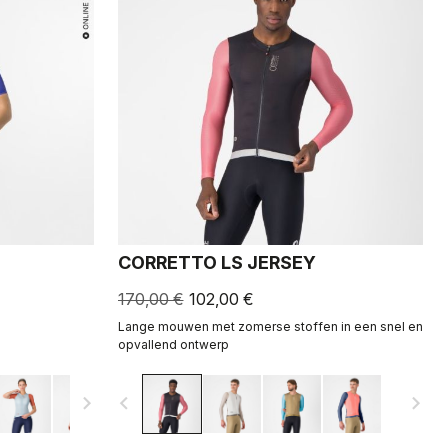
CORRETTO LS JERSEY
170,00 €
102,00 €
Lange mouwen met zomerse stoffen in een snel en
opvallend ontwerp
navigate_next
navigate_before
navigate_next