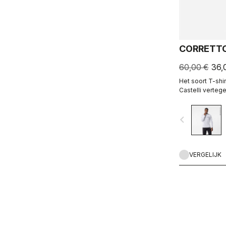
CORRETTO
60,00 €
36,
Het soort T-shir
Castelli verteg
de fiets stapt.
navigate_before
VERGELIJK