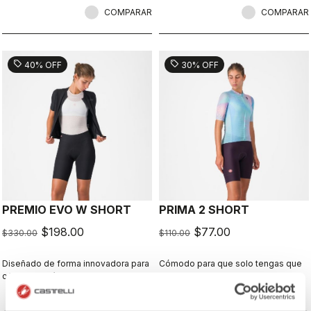
COMPARAR
COMPARAR
sell
sell
40% OFF
30% OFF
PREMIO EVO W SHORT
PRIMA 2 SHORT
$198.00
$77.00
$330.00
$110.00
Diseñado de forma innovadora para
Cómodo para que solo tengas que
ofrecer la máxima comodidad,
disfrutar del viaje.
sujeción, velocidad y durabilidad en
largas distancias.