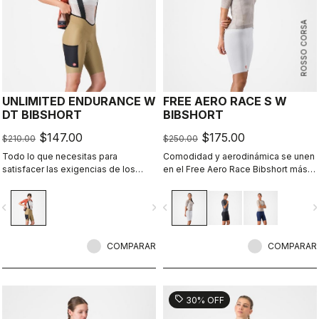
ROSSO CORSA
UNLIMITED ENDURANCE W
FREE AERO RACE S W
DT BIBSHORT
BIBSHORT
$147.00
$175.00
$210.00
$250.00
Todo lo que necesitas para
Comodidad y aerodinámica se unen
satisfacer las exigencias de los
en el Free Aero Race Bibshort más
recorridos más largos sobre grava.
rápido y cómodo hasta la fecha.
Confort inigualable y máxima
vigate_before
navigate_next
navigate_before
navigate_n
capacidad de almacenamiento.
COMPARAR
COMPARAR
sell
30% OFF