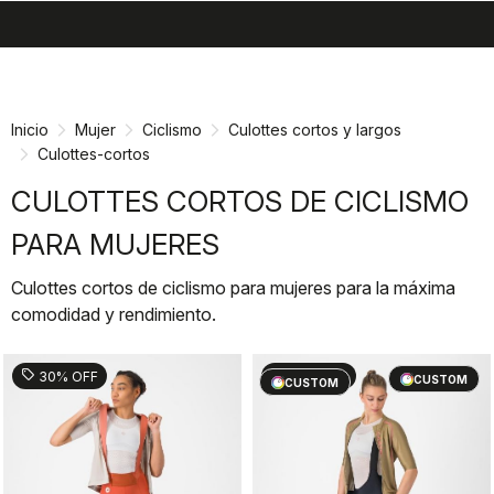
search
menu
shopping_cart
Ir
Saltar
al
a
contenido
la
Inicio
Mujer
Ciclismo
Culottes cortos y largos
navegación
Culottes-cortos
CULOTTES CORTOS DE CICLISMO
PARA MUJERES
Culottes cortos de ciclismo para mujeres para la máxima
comodidad y rendimiento.
sell
sell
30% OFF
30% OFF
CUSTOM
CUSTOM