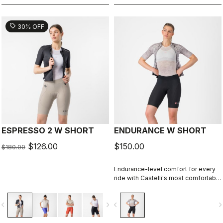
sell
30% OFF
ESPRESSO 2 W SHORT
ENDURANCE W SHORT
$126.00
$150.00
$180.00
Endurance-level comfort for every
ride with Castelli's most comfortable
seat pad.
vigate_before
navigate_next
navigate_before
navigate_n