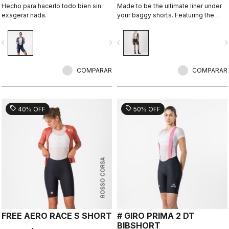
Hecho para hacerlo todo bien sin
Made to be the ultimate liner under
exagerar nada.
your baggy shorts. Featuring the
supremely comfortable Progetto X2
Air Donna seamless seat pad in the
vigate_before
navigate_next
navigate_before
navigate_n
coolest minimalist short, with drop-
tail construction for pee breaks
without removing the bib straps.
COMPARAR
COMPARAR
sell
sell
40% OFF
50% OFF
ROSSO CORSA
FREE AERO RACE S SHORT
# GIRO PRIMA 2 DT
BIBSHORT