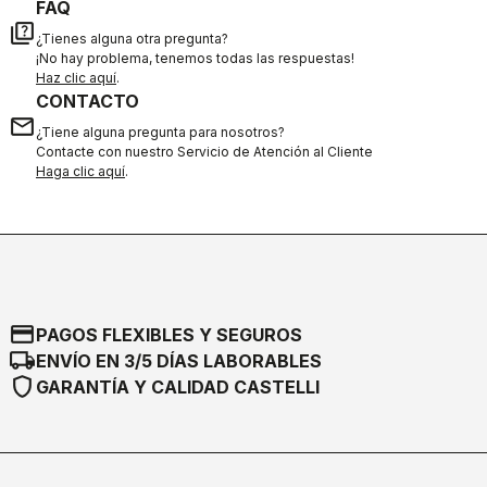
FAQ
quiz
¿Tienes alguna otra pregunta?
¡No hay problema, tenemos todas las respuestas!
Haz clic aquí
.
CONTACTO
email
¿Tiene alguna pregunta para nosotros?
Contacte con nuestro Servicio de Atención al Cliente
Haga clic aquí
.
credit_card
PAGOS FLEXIBLES Y SEGUROS
local_shipping
ENVÍO EN 3/5 DÍAS LABORABLES
shield
GARANTÍA Y CALIDAD CASTELLI