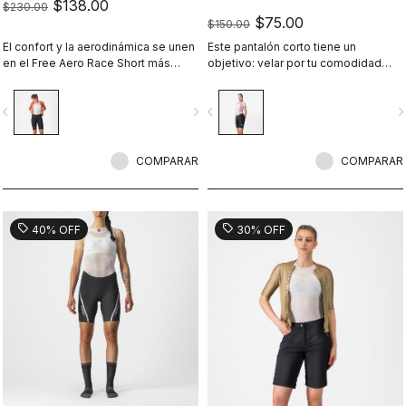
$138.00
$230.00
$75.00
$150.00
El confort y la aerodinámica se unen
Este pantalón corto tiene un
en el Free Aero Race Short más
objetivo: velar por tu comodidad
rápido y cómodo hasta la fecha.
para que lo único que tengas que
hacer sea disfrutar del viaje.
vigate_before
navigate_next
navigate_before
navigate_n
COMPARAR
COMPARAR
sell
sell
40% OFF
30% OFF