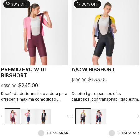
sell
sell
30% OFF
30% OFF
PREMIO EVO W DT
A/C W BIBSHORT
BIBSHORT
$133.00
$190.00
$245.00
$350.00
Diseñado de forma innovadora para
Culotte ligero para los días
ofrecer la máxima comodidad,
calurosos, con transpirabilidad extra.
sujeción, velocidad y durabilidad en
largas distancias.
vigate_before
navigate_next
navigate_before
navigate_n
COMPARAR
COMPARAR