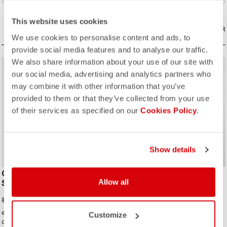
vigate_before
navigate_next
navigate_before
navigate_n
This website uses cookies
COMPARAR
COMPARAR
We use cookies to personalise content and ads, to
provide social media features and to analyse our traffic.
We also share information about your use of our site with
sell
sell
30% OFF
30% OFF
our social media, advertising and analytics partners who
may combine it with other information that you’ve
provided to them or that they’ve collected from your use
of their services as specified on our
Cookies Policy
.
Show details
COMFORT TRAVEL
MOVEMENT TRAVEL
Allow all
SHORT
SHORT
$112.00
$147.00
$160.00
$210.00
estos culottes ofrecen la
rendimiento discreto con un aire
Customize
comodidad necesaria para montar
relajado.