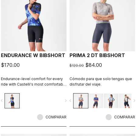
ENDURANCE W BIBSHORT
PRIMA 2 DT BIBSHORT
$170.00
$84.00
$120.00
Endurance-level comfort for every
Cómodo para que solo tengas que
ride with Castelli's most comfortable
disfrutar del viaje.
seat pad.
vigate_before
navigate_next
navigate_before
navigate_n
COMPARAR
COMPARAR