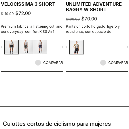
VELOCISSIMA 3 SHORT
UNLIMITED ADVENTURE
BAGGY W SHORT
$72.00
$119.99
$70.00
$100.00
Premium fabrics, a flattering cut, and
Pantalón corto holgado, ligero y
our everyday-comfort KISS Air2
resistente, con espacio de
Donna seat pad make this short right
almacenamiento adicional para
for everything but the longest rides.
todas tus salidas de aventura.
vigate_before
navigate_next
navigate_before
navigate_n
COMPARAR
COMPARAR
Culottes cortos de ciclismo para mujeres