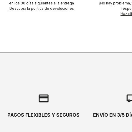
en los 30 días siguientes a la entrega
¡No hay problema,
Descubra la política de devoluciones
respu
Haz cl
credit_card
local_s
PAGOS FLEXIBLES Y SEGUROS
ENVÍO EN 3/5 D