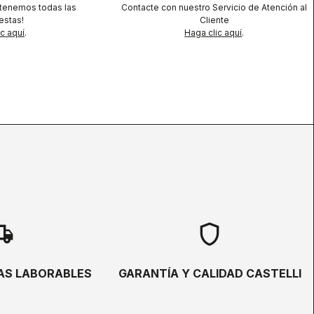
 tenemos todas las
Contacte con nuestro Servicio de Atención al
estas!
Cliente
ic aquí
.
Haga clic aquí
.
hipping
shield
ÍAS LABORABLES
GARANTÍA Y CALIDAD CASTELLI