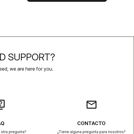
D SUPPORT?
ed, we are here for you.
iz
email
AQ
CONTACTO
 otra pregunta?
¿Tiene alguna pregunta para nosotros?