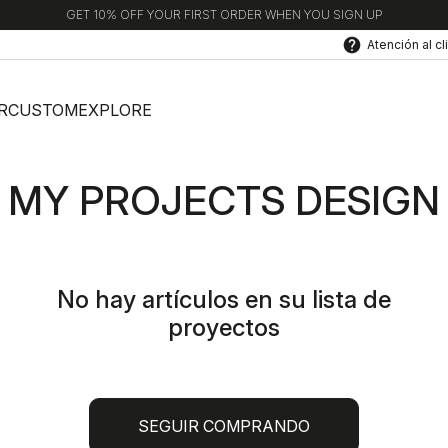
GET 10% OFF YOUR FIRST ORDER WHEN YOU SIGN UP
help
Atención al cl
R
CUSTOM
EXPLORE
MY PROJECTS DESIGN
No hay artículos en su lista de
proyectos
SEGUIR COMPRANDO