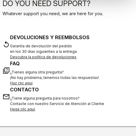
DO YOU NEED SUPPORT?
Whatever support you need, we are here for you.
DEVOLUCIONES Y REEMBOLSOS
replay
Garantía de devolución del pedido
en los 30 días siguientes a la entrega
Descubra la política de devoluciones
FAQ
quiz
¿Tienes alguna otra pregunta?
¡No hay problema, tenemos todas las respuestas!
Haz clic aquí
.
CONTACTO
email
¿Tiene alguna pregunta para nosotros?
Contacte con nuestro Servicio de Atención al Cliente
Haga clic aquí
.