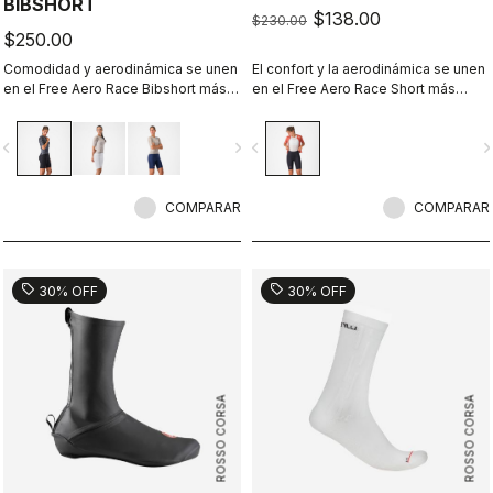
BIBSHORT
$138.00
$230.00
$250.00
Comodidad y aerodinámica se unen
El confort y la aerodinámica se unen
en el Free Aero Race Bibshort más
en el Free Aero Race Short más
rápido y cómodo hasta la fecha.
rápido y cómodo hasta la fecha.
vigate_before
navigate_next
navigate_before
navigate_n
COMPARAR
COMPARAR
sell
sell
30% OFF
30% OFF
ROSSO CORSA
ROSSO CORSA