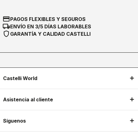
credit_card
PAGOS FLEXIBLES Y SEGUROS
local_shipping
ENVÍO EN 3/5 DÍAS LABORABLES
shield
GARANTÍA Y CALIDAD CASTELLI
Castelli World
Asistencia al cliente
Síguenos