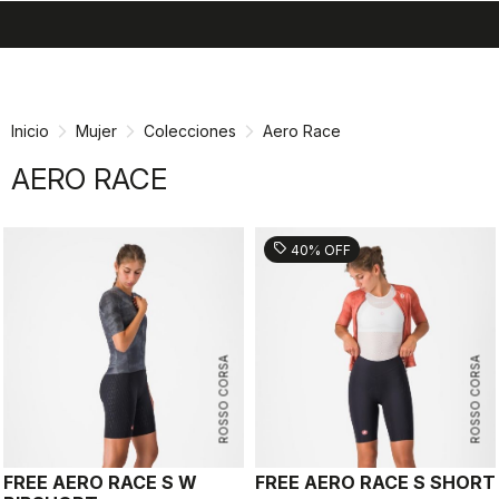
search
menu
shopping_cart
Ir
Saltar
al
a
contenido
la
Inicio
Mujer
Colecciones
Aero Race
navegación
AERO RACE
sell
40% OFF
ROSSO CORSA
ROSSO CORSA
FREE AERO RACE S W
FREE AERO RACE S SHORT