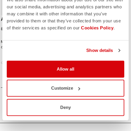
our social media, advertising and analytics partners who
may combine it with other information that you’ve
AERO RACE 8S W JERSEY
provided to them or that they’ve collected from your use
of their services as specified on our
Cookies Policy
.
$154.00
$220.00
Más de una década de innovación y
conocimientos sobre velocidad.
Show details
Nuestro maillot más rápido es
todavía más rápido
vigate_before
navigate_next
Allow all
COMPARAR
Customize
Deny