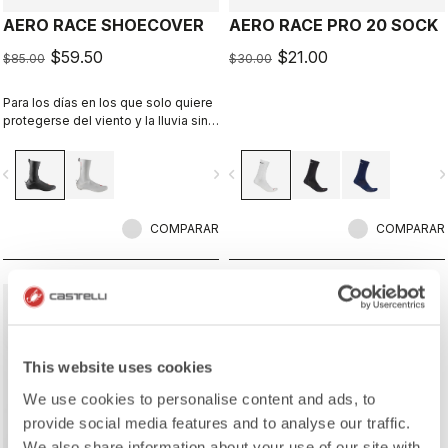
AERO RACE SHOECOVER
AERO RACE PRO 20 SOCK
$59.50
$21.00
$85.00
$30.00
Para los días en los que solo quiere
protegerse del viento y la lluvia sin
prendas voluminosas. Su tejido fino
y elástico se amolda a la zapatilla
vigate_before
navigate_next
navigate_before
navigate_n
para un ajuste perfecto y
aerodinámico que bloquea el viento
y la humedad.
COMPARAR
COMPARAR
sell
30% OFF
This website uses cookies
We use cookies to personalise content and ads, to
ROSSO CORSA
provide social media features and to analyse our traffic.
We also share information about your use of our site with