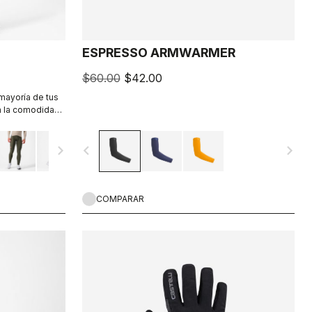
ESPRESSO ARMWARMER
$60.00
$42.00
 mayoría de tus
n la comodidad,
jido
n costuras
navigate_next
navigate_before
navigate_next
imizar la
o Progetto X2 Air
d al pasar
COMPARAR