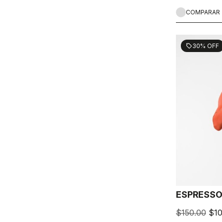
COMPARAR
30% OFF
sell
ESPRESSO
$150.00
$10