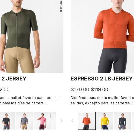
 2 JERSEY
ESPRESSO 2 LS JERSEY
2.00
$170.00
$119.00
r tu maillot favorito para todas las
Diseñado para ser tu maillot favorit
 para los días de carrera.
salidas, excepto para las carreras.
tilo Espresso, revisados y
estilo Espresso, revisados y perfec
Tejido de peso veraniego para los d
navigate_next
navigate_before