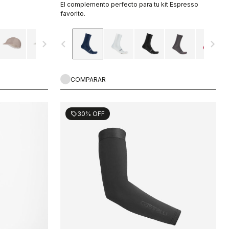
El complemento perfecto para tu kit Espresso
favorito.
navigate_next
navigate_before
navigate_next
COMPARAR
30% OFF
sell