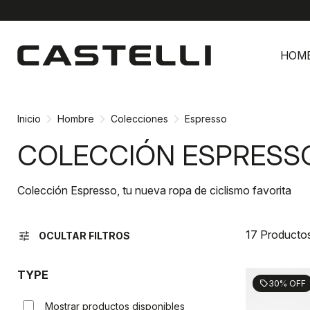
Ir
Saltar
al
a
HOM
contenido
la
navegación
Inicio
Hombre
Colecciones
Espresso
COLECCIÓN ESPRESS
Colección Espresso, tu nueva ropa de ciclismo favorita
17 Producto
tune
OCULTAR FILTROS
TYPE
30% OFF
sell
Mostrar productos disponibles