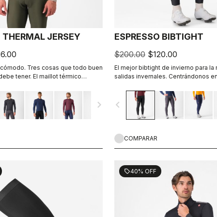
 THERMAL JERSEY
ESPRESSO BIBTIGHT
6.00
$200.00
$120.00
y cómodo. Tres cosas que todo buen
El mejor bibtight de invierno para la
debe tener. El maillot térmico
salidas invernales. Centrándonos e
as tres cualidades. El tejido,
hemos utilizado el cálido y suave te
ve, proporciona un tacto increíble
Thermoflex en todo el conjunto, co
navigate_next
navigate_before
te mantiene abrigado y, lo que es
ubicadas estratégicamente para min
, cómodo.
irritación, y el acolchado del asient
Seamless para mejorar la comodida
muchas horas sobre el sillín.
COMPARAR
40% OFF
sell