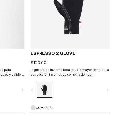
ESPRESSO 2 GLOVE
$120.00
tto para
El guante de invierno ideal para la mayor parte de la
uedad y calidez
conducción invernal. La combinación de
rm también
aislamiento Polartec® y PrimaLoft® mantiene las
ajuste ceñido al
manos calientes y protegidas de la intemperie.
navigate_next
navigate_before
navigate_next
ento.
COMPARAR