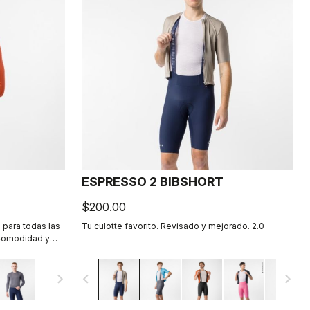
ESPRESSO 2 BIBSHORT
$200.00
o para todas las
Tu culotte favorito. Revisado y mejorado. 2.0
 Comodidad y
cionados. 2.0.
ías frescos.
navigate_next
navigate_before
navigate_next