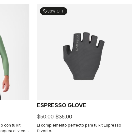
30% OFF
sell
ESPRESSO GLOVE
$50.00
$35.00
o con tu kit
El complemento perfecto para tu kit Espresso
bloquea el viento
favorito.
arte trasera