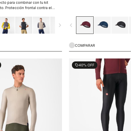
ecto para combinar con tu kit
o. Protección frontal contra el
transpirable, muy fácil de guardar, 3
llera de doble apertura.
navigate_next
navigate_before
COMPARAR
40% OFF
sell