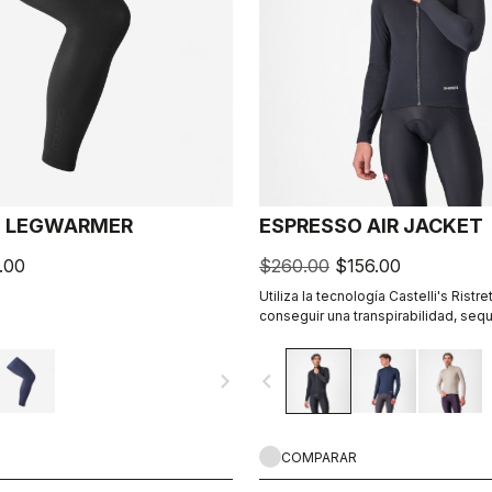
O LEGWARMER
ESPRESSO AIR JACKET
.00
$260.00
$156.00
Utiliza la tecnología Castelli's Ristre
conseguir una transpirabilidad, seq
inigualables. El tejido Ristretto Wa
ofrece una gran elasticidad para un 
navigate_next
navigate_before
cuerpo con total libertad de movimi
COMPARAR