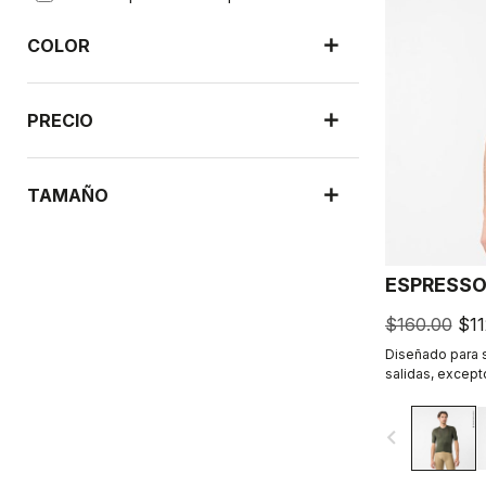
COLOR
PRECIO
TAMAÑO
ESPRESSO
$160.00
$11
Diseñado para se
salidas, excepto
Comodidad y es
refinados. 2.0.
navigate_before