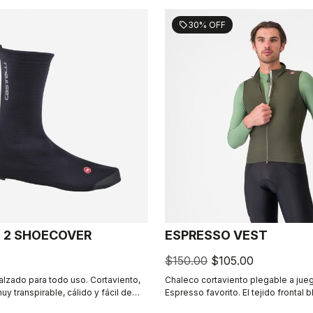
30% OFF
sell
 2 SHOECOVER
ESPRESSO VEST
$150.00
$105.00
alzado para todo uso. Cortaviento,
Chaleco cortaviento plegable a jueg
y transpirable, cálido y fácil de
Espresso favorito. El tejido frontal 
Carretera y grava.
sin dejar de ser transpirable. En la p