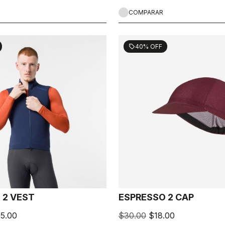
COMPARAR
40% OFF
sell
 2 VEST
ESPRESSO 2 CAP
5.00
$30.00
$18.00