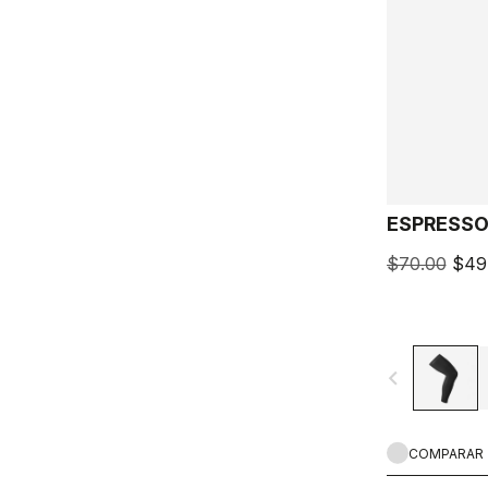
ESPRESS
$70.00
$49
navigate_before
COMPARAR