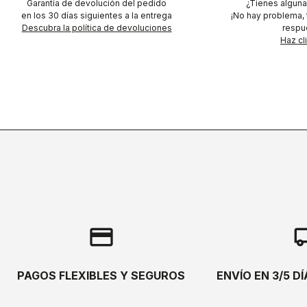
Garantía de devolución del pedido
¿Tienes alguna
en los 30 días siguientes a la entrega
¡No hay problema,
Descubra la política de devoluciones
respu
Haz cl
credit_card
local_s
PAGOS FLEXIBLES Y SEGUROS
ENVÍO EN 3/5 D