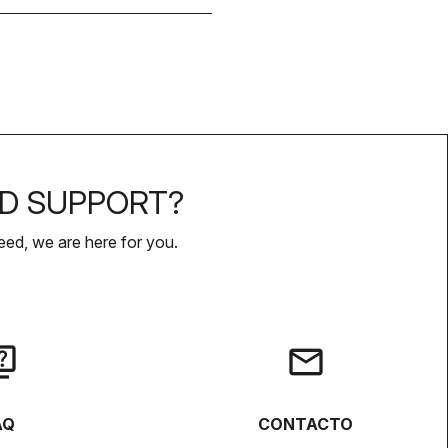
D SUPPORT?
ed, we are here for you.
iz
email
AQ
CONTACTO