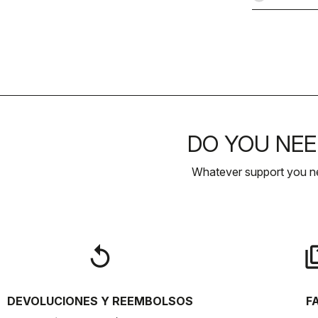
DO YOU NEE
Whatever support you ne
replay
qu
DEVOLUCIONES Y REEMBOLSOS
F