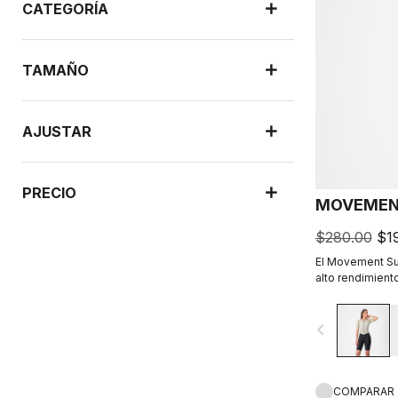
CATEGORÍA
TAMAÑO
AJUSTAR
PRECIO
MOVEMEN
$280.00
$1
El Movement Sui
alto rendimien
mujeres que pra
navigate_before
COMPARAR