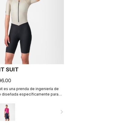
T SUIT
96.00
t es una prenda de ingeniería de
to diseñada específicamente para
ctican ciclismo de forma intensa.
navigate_next