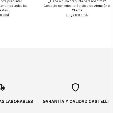
 otra pregunta?
¿Tiene alguna pregunta para nosotros?
 tenemos todas las
Contacte con nuestro Servicio de Atención al
estas!
Cliente
ic aquí
.
Haga clic aquí
.
hipping
shield
ÍAS LABORABLES
GARANTÍA Y CALIDAD CASTELLI