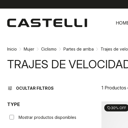
Ir
Saltar
al
a
HOM
contenido
la
navegación
Inicio
Mujer
Ciclismo
Partes de arriba
Trajes de vel
TRAJES DE VELOCIDA
1 Productos
tune
OCULTAR FILTROS
TYPE
30% OFF
sell
Mostrar productos disponibles