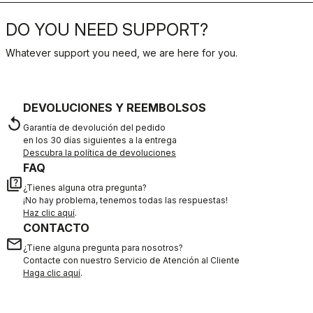
DO YOU NEED SUPPORT?
Whatever support you need, we are here for you.
DEVOLUCIONES Y REEMBOLSOS
replay
Garantía de devolución del pedido
en los 30 días siguientes a la entrega
Descubra la política de devoluciones
FAQ
quiz
¿Tienes alguna otra pregunta?
¡No hay problema, tenemos todas las respuestas!
Haz clic aquí
.
CONTACTO
email
¿Tiene alguna pregunta para nosotros?
Contacte con nuestro Servicio de Atención al Cliente
Haga clic aquí
.