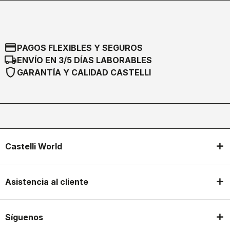
credit_card
PAGOS FLEXIBLES Y SEGUROS
local_shipping
ENVÍO EN 3/5 DÍAS LABORABLES
shield
GARANTÍA Y CALIDAD CASTELLI
Castelli World
Asistencia al cliente
Síguenos