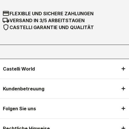
credit_card
FLEXIBLE UND SICHERE ZAHLUNGEN
local_shipping
VERSAND IN 3/5 ARBEITSTAGEN
shield
CASTELLI GARANTIE UND QUALITÄT
Castelli World
Kundenbetreuung
Folgen Sie uns
Rechtliche Hinweise