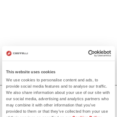
This website uses cookies
We use cookies to personalise content and ads, to
provide social media features and to analyse our traffic.
We also share information about your use of our site with
BRAUCHEN SIE HILFE?
our social media, advertising and analytics partners who
Wenn Sie Zweifel haben oder Unterstützung brauchen, keine
may combine it with other information that you’ve
Sorge,
wir sind für Sie da!
provided to them or that they’ve collected from your use