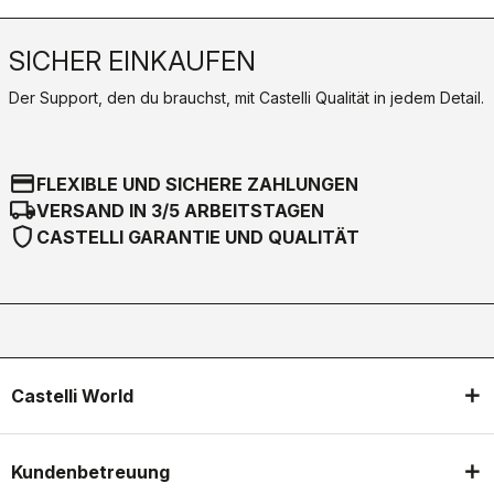
SICHER EINKAUFEN
Der Support, den du brauchst, mit Castelli Qualität in jedem Detail.
credit_card
FLEXIBLE UND SICHERE ZAHLUNGEN
local_shipping
VERSAND IN 3/5 ARBEITSTAGEN
shield
CASTELLI GARANTIE UND QUALITÄT
Castelli World
Kundenbetreuung