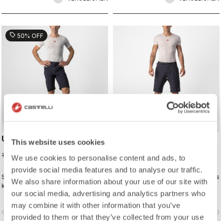
für eine perfekte Passform, die nicht
einschnürt oder einschränkt.
sell
50% OFF
UNLIMITED BAGGY SHORT
UNLIMITED TRAIL BAGGY
This website uses cookies
SHORT
59,98 €
119,95 €
We use cookies to personalise content and ads, to
149,95 €
provide social media features and to analyse our traffic.
Stylischer Baggy-Look und doch
Die leistungsstarke Baggy-Short aus
We also share information about your use of our site with
kein Schlabber-Tragegefühl: dank
ultraleichtem Stretch-Gewebe mit
our social media, advertising and analytics partners who
ihrer körpernäheren Passform und
variabler Belüftung, um Sie bei
des Stretchmaterials ist diese Short
Bedarf kühl zu halten.
may combine it with other information that you’ve
vigate_before
navigate_next
navigate_before
navigate_n
bereit für die längsten Etappen – und
provided to them or that they’ve collected from your use