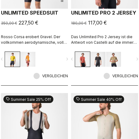
UNLIMITED SPEEDSUIT
UNLIMITED PRO 2 JERSEY
227,50 €
117,00 €
350,00 €
180,00 €
Rosso Corsa erobert Gravel. Der
Das Unlimited Pro 2 Jersey ist die
vollkommen aerodynamische, voll
Antwort von Castelli auf die immer
funktionale Gravel Racing Suit.
höher werdenden Anforderungen
von Gravel-Fahrern, die alles aus
vigate_before
navigate_next
navigate_before
navigate_n
ihrer Ausrüstung herausholen
möchten, ohne dabei den Geist des
Sports zu vergessen.
VERGLEICHEN
VERGLEICHEN
sell
sell
Summer Sale 25% Off
Summer Sale 40% Off