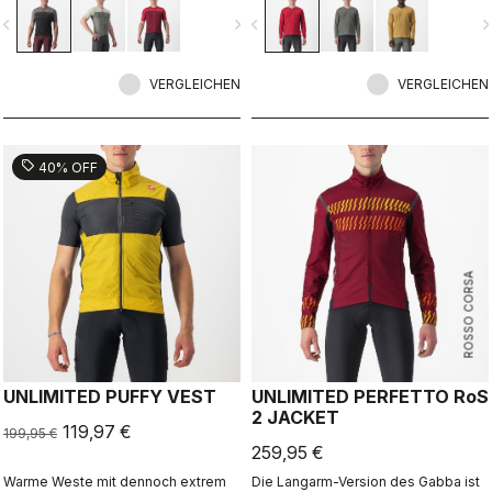
dazu eine angenehm neutrale
Es ist in jeder Hinsicht bereit fürs
vigate_before
navigate_next
navigate_before
navigate_n
Passform.
nächste Bike-Abenteuer – egal auf
welchen Bike-Typ und welchen
Untergrund Sie abfahren.
VERGLEICHEN
VERGLEICHEN
sell
40% OFF
ROSSO CORSA
UNLIMITED PUFFY VEST
UNLIMITED PERFETTO RoS
2 JACKET
119,97 €
199,95 €
259,95 €
Warme Weste mit dennoch extrem
Die Langarm-Version des Gabba ist