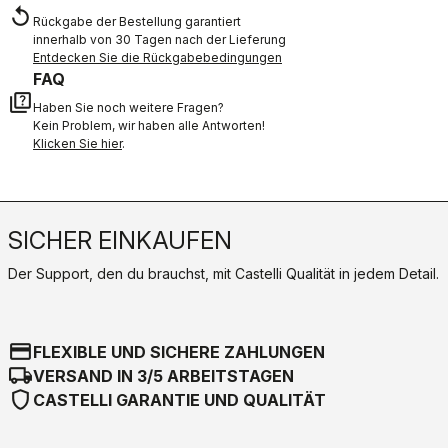
replay
Rückgabe der Bestellung garantiert
innerhalb von 30 Tagen nach der Lieferung
Entdecken Sie die Rückgabebedingungen
FAQ
quiz
Haben Sie noch weitere Fragen?
Kein Problem, wir haben alle Antworten!
Klicken Sie hier
.
SICHER EINKAUFEN
Der Support, den du brauchst, mit Castelli Qualität in jedem Detail.
credit_card
FLEXIBLE UND SICHERE ZAHLUNGEN
local_shipping
VERSAND IN 3/5 ARBEITSTAGEN
shield
CASTELLI GARANTIE UND QUALITÄT