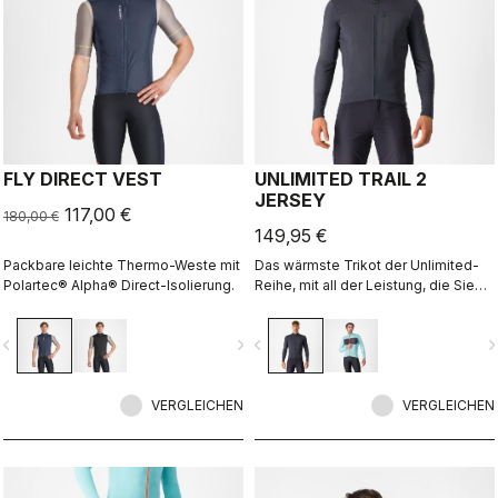
FLY DIRECT VEST
UNLIMITED TRAIL 2
JERSEY
117,00 €
180,00 €
149,95 €
Packbare leichte Thermo-Weste mit
Das wärmste Trikot der Unlimited-
Polartec® Alpha® Direct-Isolierung.
Reihe, mit all der Leistung, die Sie
erwarten und brauchen.
vigate_before
navigate_next
navigate_before
navigate_n
VERGLEICHEN
VERGLEICHEN