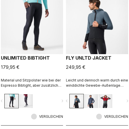
UNLIMITED BIBTIGHT
FLY UNLTD JACKET
179,95 €
249,95 €
Material und Sitzpolster wie bei der
Leicht und dennoch warm durch eine
Espresso Bibtight, aber zusätzlich
winddichte Gewebe-Außenlage
mit praktischen Seitentaschen.
über einem Mikro-Gitter-Fleece im
Thermoflex-Material eignet sich gut
Inneren. Funktional im Sattel,
vigate_before
navigate_next
navigate_before
navigate_n
für kühle bis kalte Bedingungen.
lässiger Look im Alltag.
VERGLEICHEN
VERGLEICHEN