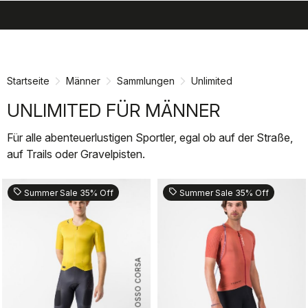
search
menu
shopping_cart
Zu
Zu
Inhalt
Navigation
springen
springen
Startseite
Männer
Sammlungen
Unlimited
UNLIMITED FÜR MÄNNER
Für alle abenteuerlustigen Sportler, egal ob auf der Straße,
auf Trails oder Gravelpisten.
sell
sell
Summer Sale 35% Off
Summer Sale 35% Off
ROSSO CORSA