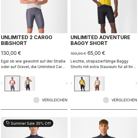
UNLIMITED 2 CARGO
UNLIMITED ADVENTURE
BIBSHORT
BAGGY SHORT
130,00 €
65,00 €
100,00 €
Egal ob wie gewohnt auf der Straße
Leichte, strapazierfähige Baggy
oder auf Gravel, die Unlimited Cargo
Shorts mit extra Stauraum für all Ihre
Bibshorts kennen keine Grenzen.
Abenteuer.
Diese Shorts mit drei Taschen sind
vigate_before
navigate_next
navigate_before
navigate_n
bereit für Ihr nächstes Abenteuer.
VERGLEICHEN
VERGLEICHEN
sell
Summer Sale 35% Off