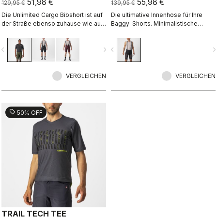
51,98 €
55,98 €
129,95 €
139,95 €
Die Unlimited Cargo Bibshort ist auf
Die ultimative Innenhose für Ihre
der Straße ebenso zuhause wie auf
Baggy-Shorts. Minimalistische
Gravelpisten. Mit ihren vier Taschen
Konstruktion mit unserem
setzt Sie Ihnen keine Grenzen,
überragend komfortablen, nahtlos
vigate_before
navigate_next
navigate_before
navigate_n
sondern ist bereit fürs nächste
gefertigten Progetto X2 Air
Abenteuer.
Seamless-Sitzpolster, maximaler
Kühlwirkung und drei hinteren
VERGLEICHEN
Taschen.
VERGLEICHEN
sell
50% OFF
TRAIL TECH TEE