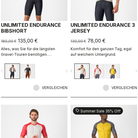
UNLIMITED ENDURANCE
UNLIMITED ENDURANCE 3
BIBSHORT
JERSEY
135,00 €
78,00 €
180,00 €
130,00 €
Alles, was Sie für die längsten
Komfort für den ganzen Tag, egal
Gravel-Touren benötigen.
auf welchem Untergrund.
Unschlagbarer Tragekomfort und
extra Stauraum.
vigate_before
navigate_next
navigate_before
navigate_n
VERGLEICHEN
VERGLEICHEN
sell
Summer Sale 35% Off