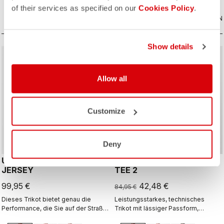
macht auch nach der Tour eine gute
of their services as specified on our
Cookies Policy
.
Figur.
VERGLEICHEN
VERGLEICHEN
Show details
sell
50% OFF
Allow all
Customize
Deny
UNLIMITED ENTRATA
TRAIL TECH LONGSLEEVE
JERSEY
TEE 2
99,95 €
42,48 €
84,95 €
Dieses Trikot bietet genau die
Leistungsstarkes, technisches
Performance, die Sie auf der Straße
Trikot mit lässiger Passform,
wie im Gelände benötigen – und
starkem Style und hohem Komfort.