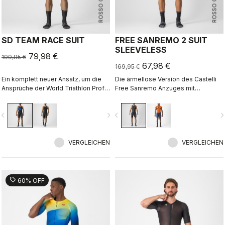
ROSSO CORSA
ROSSO CORSA
SD TEAM RACE SUIT
FREE SANREMO 2 SUIT
SLEEVELESS
79,98 €
199,95 €
67,98 €
169,95 €
Ein komplett neuer Ansatz, um die
Die ärmellose Version des Castelli
Ansprüche der World Triathlon Profis
Free Sanremo Anzuges mit
auf Sprint- und Kurzdistanzen zu
ausgeklügelten Details, die am
erfüllen. Entwickelt in enger
Renntag entscheidend sein können.
vigate_before
navigate_next
navigate_before
navigate_n
Kooperation mit der Deutschen
Triathlon Union (DTU).
VERGLEICHEN
VERGLEICHEN
sell
60% OFF