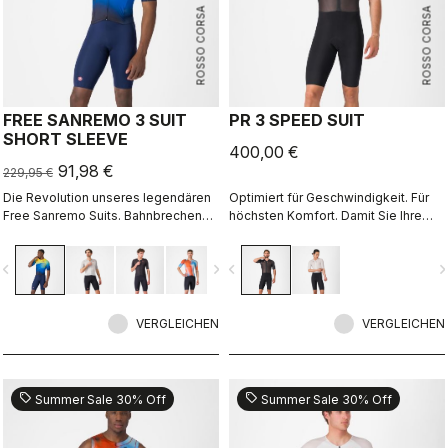
ROSSO CORSA
ROSSO CORSA
FREE SANREMO 3 SUIT
PR 3 SPEED SUIT
SHORT SLEEVE
400,00 €
91,98 €
229,95 €
Die Revolution unseres legendären
Optimiert für Geschwindigkeit. Für
Free Sanremo Suits. Bahnbrechende
höchsten Komfort. Damit Sie Ihre
aerodynamische Verbesserungen
Bestzeit schlagen können.
dank des speziell entwickelten
vigate_before
navigate_next
navigate_before
navigate_n
gerippten Gewebes an den Ärmeln.
VERGLEICHEN
VERGLEICHEN
sell
sell
Summer Sale 30% Off
Summer Sale 30% Off