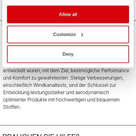
Allow all
Customize
Triathlon Rennanzüge für Männer
Die Männer-Triathlonanzüge von Castelli ermöglichen
Deny
Leistungen, die alle Erwartungen übertreffen. Modelle, die
speziell für die Anforderungen unterschiedlicher Distanzen
entwickelt wuren, mit dem Ziel, bestmögliche Performance
und Komfort zu gewährleisten. Stetige Verbesserungen,
einschließlich Windkanaltests, sind der Schlüssel zur
Entwicklung leistungsstarker und aerodynamisch
optimierter Produkte mit hochwertigen und bequemen
Stoffen.