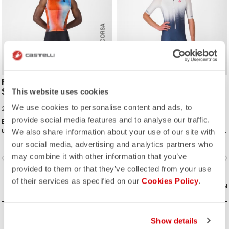
ROSSO CORSA
FREE SANREMO 3 SUIT
CORE TRI SUIT SHORT
SLEEVELESS
SLEEVE
This website uses cookies
147,00 €
119,00 €
We use cookies to personalise content and ads, to
210,00 €
170,00 €
provide social media features and to analyse our traffic.
Eine echte Weiterentwicklung
Kurzärmeliger Spitzen-Anzug für
unseres meistverkauften
Ihre erste Triathlon-Erfahrung oder
We also share information about your use of our site with
ärmellosen Anzugs für längere
für preisbewusste Athleten.
our social media, advertising and analytics partners who
Distanzen.
may combine it with other information that you’ve
vigate_before
navigate_next
navigate_before
navigate_n
provided to them or that they’ve collected from your use
of their services as specified on our
Cookies Policy
.
VERGLEICHEN
VERGLEICHEN
Show details