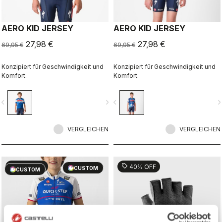
AERO KID JERSEY
AERO KID JERSEY
27,98 €
27,98 €
69,95 €
69,95 €
Konzipiert für Geschwindigkeit und
Konzipiert für Geschwindigkeit und
Komfort.
Komfort.
vigate_before
navigate_next
navigate_before
navigate_n
VERGLEICHEN
VERGLEICHEN
sell
sell
60% OFF
40% OFF
CUSTOM
CUSTOM