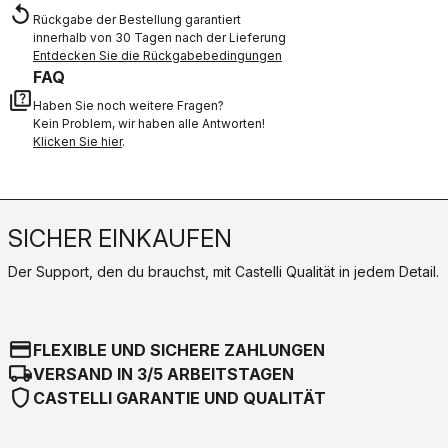
replay
Rückgabe der Bestellung garantiert
innerhalb von 30 Tagen nach der Lieferung
Entdecken Sie die Rückgabebedingungen
FAQ
quiz
Haben Sie noch weitere Fragen?
Kein Problem, wir haben alle Antworten!
Klicken Sie hier
.
SICHER EINKAUFEN
Der Support, den du brauchst, mit Castelli Qualität in jedem Detail.
credit_card
FLEXIBLE UND SICHERE ZAHLUNGEN
local_shipping
VERSAND IN 3/5 ARBEITSTAGEN
shield
CASTELLI GARANTIE UND QUALITÄT