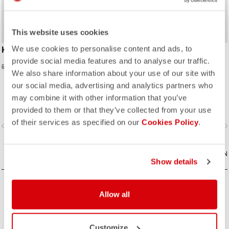
This website uses cookies
We use cookies to personalise content and ads, to
KID JERSEY
ENTRATA V KID GLOVE
provide social media features and to analyse our traffic.
23,98 €
20,97 €
59,95 €
34,95 €
We also share information about your use of our site with
our social media, advertising and analytics partners who
may combine it with other information that you’ve
provided to them or that they’ve collected from your use
of their services as specified on our
Cookies Policy
.
vigate_before
navigate_next
navigate_before
navigate_n
VERGLEICHEN
VERGLEICHEN
Show details
Allow all
Customize