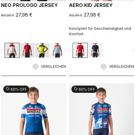
NEO PROLOGO JERSEY
AERO KID JERSEY
27,98 €
27,98 €
69,95 €
69,95 €
Konzipiert für Geschwindigkeit und
Komfort.
vigate_before
navigate_next
navigate_before
navigate_n
VERGLEICHEN
VERGLEICHEN
sell
sell
60% OFF
60% OFF