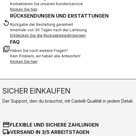
Kontaktieren Sie unseren Kundenservice
Klicken Sie hier
.
RÜCKSENDUNGEN UND ERSTATTUNGEN
replay
Rückgabe der Bestellung garantiert
innerhalb von 30 Tagen nach der Lieferung
Entdecken Sie die Rückgabebedingungen
FAQ
quiz
Haben Sie noch weitere Fragen?
Kein Problem, wir haben alle Antworten!
Klicken Sie hier
.
SICHER EINKAUFEN
Der Support, den du brauchst, mit Castelli Qualität in jedem Detail.
credit_card
FLEXIBLE UND SICHERE ZAHLUNGEN
local_shipping
VERSAND IN 3/5 ARBEITSTAGEN