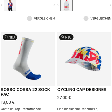
Zusammenarbeit mit R-A/D.
mit R-A/D.
vigate_before
navigate_next
navigate_before
navigate_n
VERGLEICHEN
VERGLEICHEN
sell
sell
NEU
NEU
ROSSO CORSA 22 SOCK
CYCLING CAP DESIGNER
PAC
27,00 €
18,00 €
Castellis Top-Performance-
Eine klassische Rennmütze,