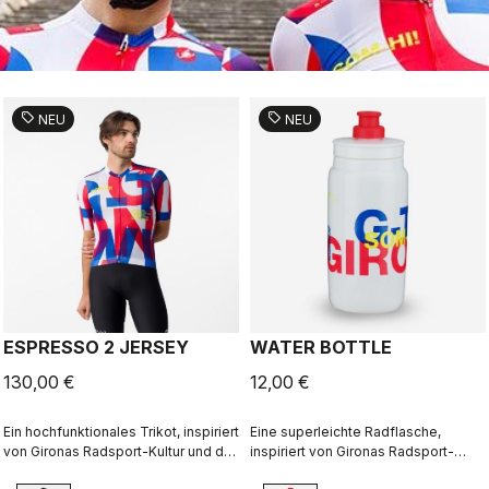
sell
sell
NEU
NEU
ESPRESSO 2 JERSEY
WATER BOTTLE
130,00 €
12,00 €
Ein hochfunktionales Trikot, inspiriert
Eine superleichte Radflasche,
von Gironas Radsport-Kultur und der
inspiriert von Gironas Radsport-
Sprache der Locals. Entworfen in
Kultur. Entworfen in Zusammenarbeit