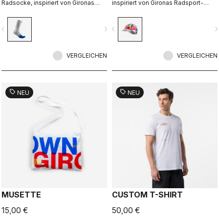
Radsocke, inspiriert von Gironas
inspiriert von Gironas Radsport-
Radsport-Kultur. Entworfen in
Kultur und -Leidenschaft. Entworfen
Zusammenarbeit mit R-A/D.
in Zusammenarbeit mit R-A/D.
vigate_before
navigate_next
navigate_before
navigate_n
VERGLEICHEN
VERGLEICHEN
sell
sell
NEU
NEU
MUSETTE
CUSTOM T-SHIRT
15,00 €
50,00 €