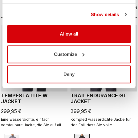
VERGLEICHEN
VERGLEICHEN
Show details
Allow all
Customize
Deny
TEMPESTA LITE W
TRAIL ENDURANCE GT
JACKET
JACKET
299,95 €
399,95 €
Eine wasserdichte, einfach
Komplett wasserdichte Jacke für
verstaubare Jacke, die Sie auf all
den Fall, dass Sie volle
Ihren Touren begleitet. Sie ist
Schutzwirkung brauchen, sei es vor
absolut atmungsaktiv, extrem leicht
Regen oder einfach vor Kälte. So