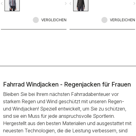
vigate_before
navigate_next
navigate_before
navigate_n
und bietet eine großartige
gestylt, dass Sie darin auch ohne
Passform. Perfekt bei Regen oder
Bike eine gute Figur machen.
wenn Sie auf einer langen Abfahrt
zusätzlichen Schutz benötigen.
VERGLEICHEN
VERGLEICHEN
Fahrrad Windjacken - Regenjacken für Frauen
Bleiben Sie bei Ihrem nächsten Fahrradabenteuer vor
starkem Regen und Wind geschützt mit unseren Regen-
und Windjacken! Speziell entwickelt, um Sie zu schützen,
sind sie ein Muss für jede anspruchsvolle Sportlerin.
Hergestellt aus den besten Materialien und ausgestattet mit
neuesten Technologien, die die Leistung verbessern, sind