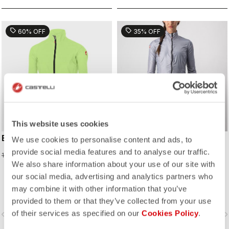
werden.
sell
sell
60% OFF
35% OFF
This website uses cookies
EMERGENCY W JACKET
ARIA SHELL W JACKET
We use cookies to personalise content and ads, to
provide social media features and to analyse our traffic.
55,98 €
84,47 €
139,95 €
129,95 €
We also share information about your use of our site with
our social media, advertising and analytics partners who
Eine extrem leichte, gut verstaubare
Windjacke, mit körpernaher
may combine it with other information that you’ve
Passform dank atmungsaktiver
provided to them or that they’ve collected from your use
Stretch-Einsätze. Damit können Sie
of their services as specified on our
Cookies Policy
.
vigate_before
navigate_next
navigate_before
navigate_n
den Temperaturbereich Ihres
Castelli-Lieblingstrikots erweitern.