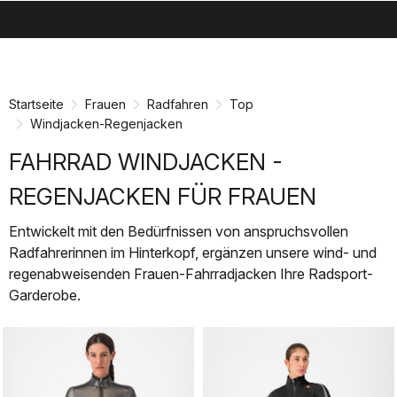
search
menu
shopping_cart
Zu
Zu
Inhalt
Navigation
springen
springen
Startseite
Frauen
Radfahren
Top
Windjacken-Regenjacken
FAHRRAD WINDJACKEN -
REGENJACKEN FÜR FRAUEN
Entwickelt mit den Bedürfnissen von anspruchsvollen
Radfahrerinnen im Hinterkopf, ergänzen unsere wind- und
regenabweisenden Frauen-Fahrradjacken Ihre Radsport-
Garderobe.