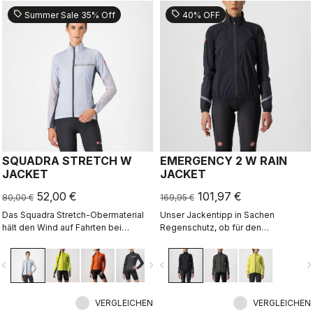
sell
sell
Summer Sale 35% Off
40% OFF
SQUADRA STRETCH W
EMERGENCY 2 W RAIN
JACKET
JACKET
52,00 €
101,97 €
80,00 €
169,95 €
Das Squadra Stretch-Obermaterial
Unser Jackentipp in Sachen
hält den Wind auf Fahrten bei
Regenschutz, ob für den
kühlem Wetter oder langen
ganztägigen Einsatz oder für den
Abfahrten ab, während die
Notfall, da sie leicht in einer
vigate_before
navigate_next
navigate_before
navigate_n
Stretcheinsätze dafür sorgen, dass
Trikottasche verstaut werden kann.
die Jacke eng am Körper anliegt und
Mit dezentem Styling und 360°-
nicht flattert.
Reflexion kann sie auch für die
VERGLEICHEN
tägliche Fahrt zur Arbeit eingesetzt
VERGLEICHEN