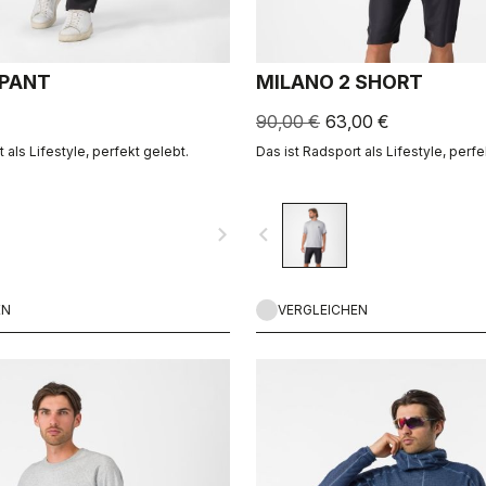
 PANT
MILANO 2 SHORT
90,00 €
63,00 €
 als Lifestyle, perfekt gelebt.
Das ist Radsport als Lifestyle, perfe
navigate_next
navigate_before
EN
VERGLEICHEN