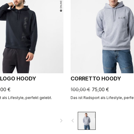
 LOGO HOODY
CORRETTO HOODY
,00 €
100,00 €
75,00 €
 als Lifestyle, perfekt gelebt.
Das ist Radsport als Lifestyle, perfe
navigate_next
navigate_before