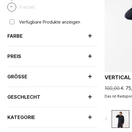
_
Freizeit
Verfügbare Produkte anzeigen
FARBE
PREIS
GRÖSSE
VERTICAL
100,00 €
75
GESCHLECHT
Das ist Radsport
KATEGORIE
navigate_before