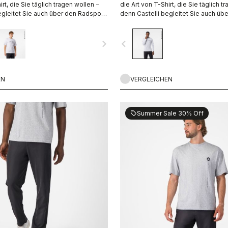
irt, die Sie täglich tragen wollen −
die Art von T-Shirt, die Sie täglich t
egleitet Sie auch über den Radsport
denn Castelli begleitet Sie auch üb
hinaus.
navigate_next
navigate_before
EN
VERGLEICHEN
Summer Sale 30% Off
sell