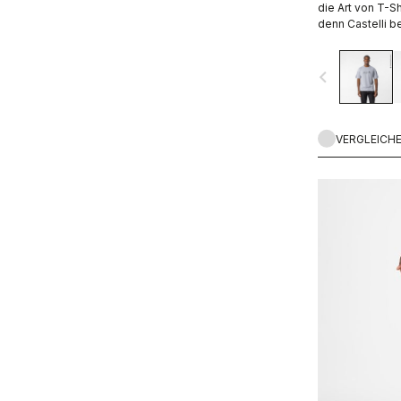
die Art von T-Sh
denn Castelli b
hinaus.
navigate_before
VERGLEICH