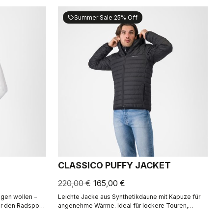
Summer Sale 25% Off
sell
CLASSICO PUFFY JACKET
220,00 €
165,00 €
ragen wollen −
Leichte Jacke aus Synthetikdaune mit Kapuze für
er den Radsport
angenehme Wärme. Ideal für lockere Touren,
Bikepacking und Regeneration.