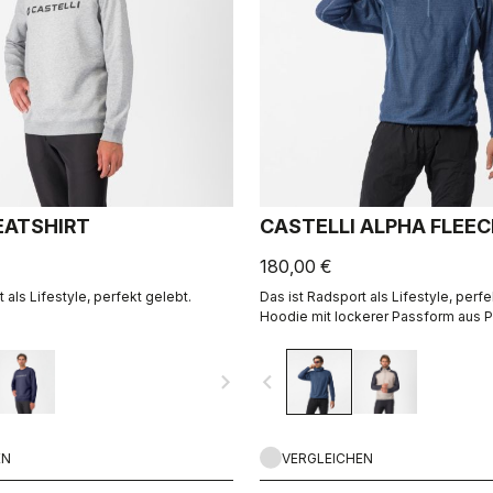
ATSHIRT
CASTELLI ALPHA FLEE
180,00 €
 als Lifestyle, perfekt gelebt.
Das ist Radsport als Lifestyle, perfe
Hoodie mit lockerer Passform aus P
Material.
navigate_next
navigate_before
EN
VERGLEICHEN