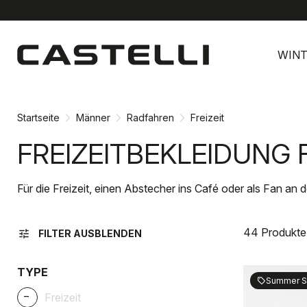
Zu
Zu
Inhalt
Navigation
WINT
springen
springen
Startseite
Männer
Radfahren
Freizeit
FREIZEITBEKLEIDUNG
Für die Freizeit, einen Abstecher ins Café oder als Fan an d
44 Produkte
tune
FILTER AUSBLENDEN
TYPE
Summer S
sell
_
Freizeit