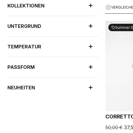
KOLLEKTIONEN
VERGLEICH
UNTERGRUND
Summer S
sell
TEMPERATUR
PASSFORM
NEUHEITEN
SCHUTZ VOR REGEN
CORRETTO
50,00 €
37,
WINDSCHUTZ