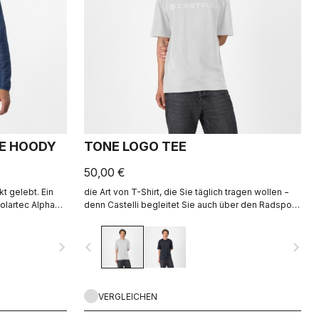
CE HOODY
TONE LOGO TEE
50,00 €
kt gelebt. Ein
die Art von T-Shirt, die Sie täglich tragen wollen −
olartec Alpha-
denn Castelli begleitet Sie auch über den Radsport
hinaus.
navigate_next
navigate_before
navigate_next
VERGLEICHEN