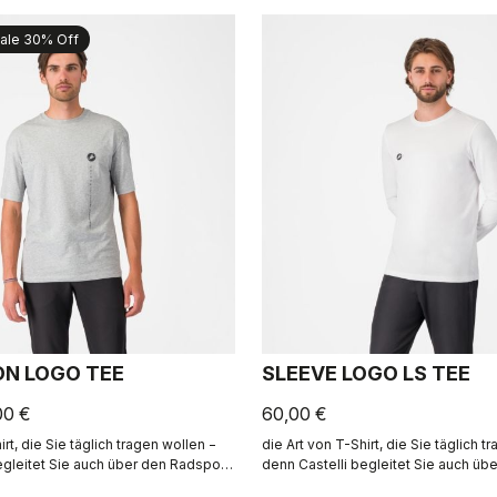
ale 30% Off
ON LOGO TEE
SLEEVE LOGO LS TEE
00 €
60,00 €
irt, die Sie täglich tragen wollen −
die Art von T-Shirt, die Sie täglich t
egleitet Sie auch über den Radsport
denn Castelli begleitet Sie auch üb
hinaus.