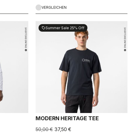
VERGLEICHEN
Summer Sale 25% Off
sell
MODERN HERITAGE TEE
50,00 €
37,50 €