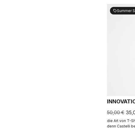
Summer S
sell
INNOVATI
50,00 €
35,
die Art von T-Sh
denn Castelli b
hinaus.