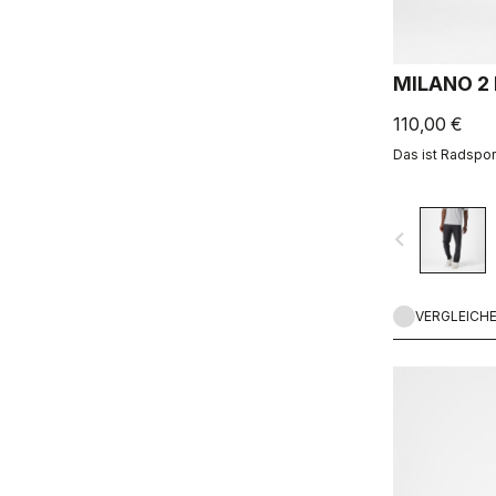
MILANO 2
110,00 €
Das ist Radsport
navigate_before
VERGLEICH