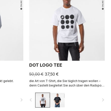
DOT LOGO TEE
50,00 €
37,50 €
kt gelebt.
die Art von T-Shirt, die Sie täglich tragen wollen −
denn Castelli begleitet Sie auch über den Radsport
hinaus.
navigate_next
navigate_before
navigate_next