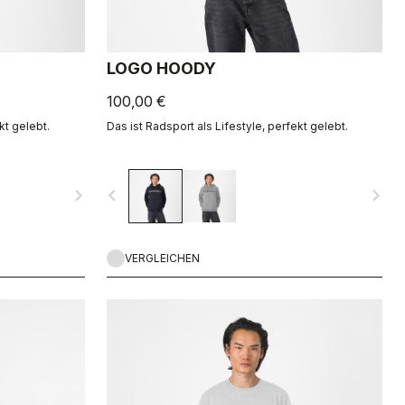
LOGO HOODY
100,00 €
kt gelebt.
Das ist Radsport als Lifestyle, perfekt gelebt.
navigate_next
navigate_before
navigate_next
VERGLEICHEN