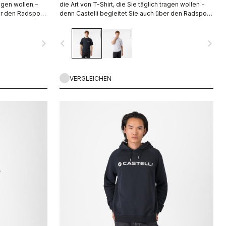
ragen wollen −
die Art von T-Shirt, die Sie täglich tragen wollen −
er den Radsport
denn Castelli begleitet Sie auch über den Radsport
hinaus.
navigate_next
navigate_before
navigate_next
VERGLEICHEN