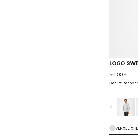
LOGO SWE
90,00 €
Das ist Radsport
navigate_before
VERGLEICH