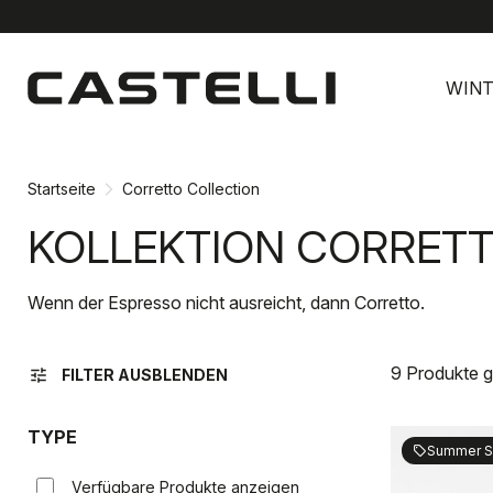
Zu
Zu
Inhalt
Navigation
WINT
springen
springen
Startseite
Corretto Collection
KOLLEKTION CORRET
Wenn der Espresso nicht ausreicht, dann Corretto.
9 Produkte 
tune
FILTER AUSBLENDEN
TYPE
Summer S
sell
Verfügbare Produkte anzeigen