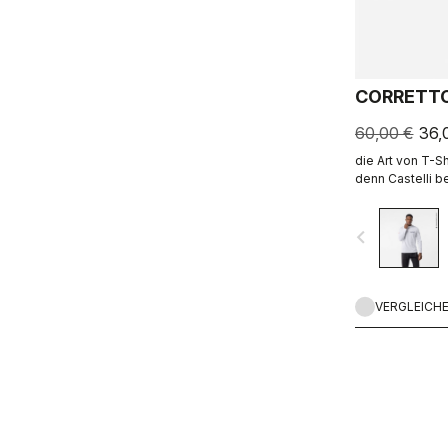
CORRETTO
60,00 €
36,
die Art von T-Sh
denn Castelli b
hinaus.
navigate_before
VERGLEICH