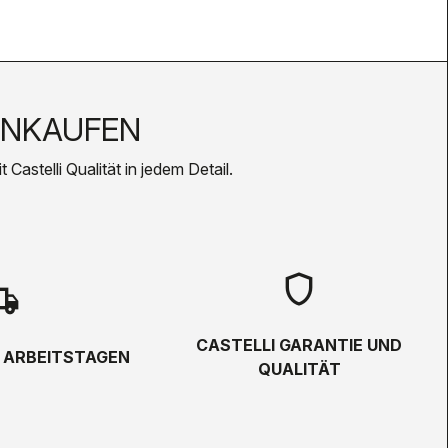
INKAUFEN
Castelli Qualität in jedem Detail.
shield
hipping
CASTELLI GARANTIE UND
5 ARBEITSTAGEN
QUALITÄT