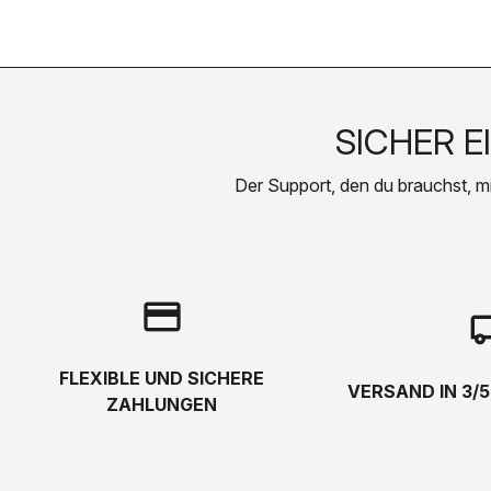
SICHER E
Der Support, den du brauchst, mit 
credit_card
local_s
FLEXIBLE UND SICHERE
VERSAND IN 3/
ZAHLUNGEN