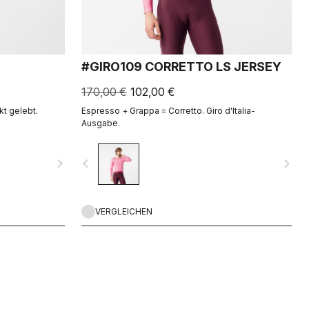
#GIRO109 CORRETTO LS JERSEY
170,00 €
102,00 €
kt gelebt.
Espresso + Grappa = Corretto. Giro d'Italia-
Ausgabe.
navigate_next
navigate_before
navigate_next
VERGLEICHEN