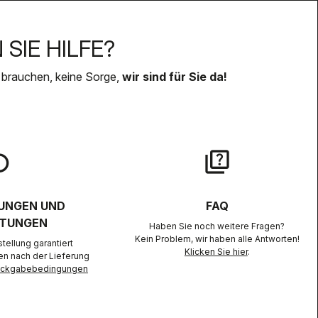
SIE HILFE?
 brauchen, keine Sorge,
wir sind für Sie da!
lay
quiz
UNGEN UND
FAQ
TUNGEN
Haben Sie noch weitere Fragen?
Kein Problem, wir haben alle Antworten!
ellung garantiert
Klicken Sie hier
.
en nach der Lieferung
Rückgabebedingungen