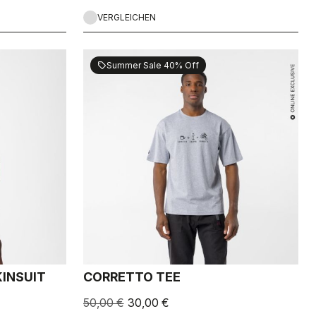
VERGLEICHEN
Summer Sale 40% Off
sell
INSUIT
CORRETTO TEE
50,00 €
30,00 €