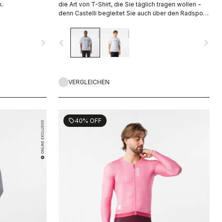
k.
die Art von T-Shirt, die Sie täglich tragen wollen −
denn Castelli begleitet Sie auch über den Radsport
hinaus.
navigate_next
navigate_before
navigate_next
VERGLEICHEN
40% OFF
sell