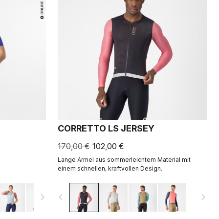
CORRETTO LS JERSEY
170,00 €
102,00 €
Lange Ärmel aus sommerleichtem Material mit
einem schnellen, kraftvollen Design.
navigate_next
navigate_before
navigate_next