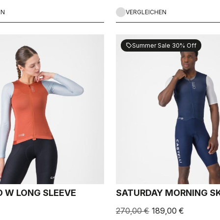
EN
VERGLEICHEN
Summer Sale 30% Off
sell
 W LONG SLEEVE
SATURDAY MORNING SK
270,00 €
189,00 €