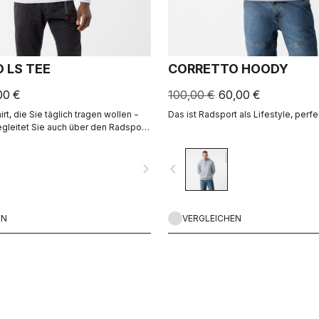
 LS TEE
CORRETTO HOODY
00 €
100,00 €
60,00 €
irt, die Sie täglich tragen wollen −
Das ist Radsport als Lifestyle, perfe
egleitet Sie auch über den Radsport
navigate_next
navigate_before
EN
VERGLEICHEN