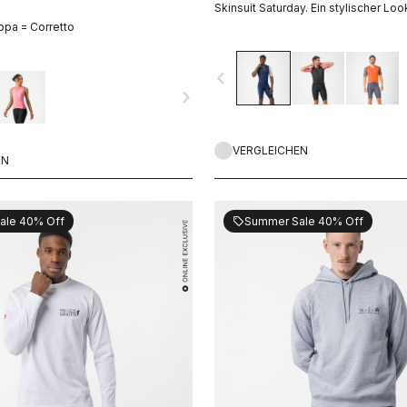
Skinsuit Saturday. Ein stylischer Loo
ppa = Corretto
navigate_before
navigate_next
VERGLEICHEN
EN
ale 40% Off
Summer Sale 40% Off
sell