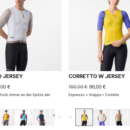
 JERSEY
CORRETTO W JERSEY
,00 €
160,00 €
96,00 €
tvoll, immer an der Spitze der
Espresso + Grappa = Corretto
navigate_next
navigate_before