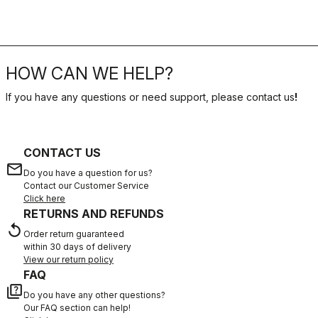
HOW CAN WE HELP?
If you have any questions or need support, please contact us
!
CONTACT US
email
Do you have a question for us?
Contact our Customer Service
Click here
RETURNS AND REFUNDS
replay
Order return guaranteed
within 30 days of delivery
View our return policy
FAQ
quiz
Do you have any other questions?
Our FAQ section can help!