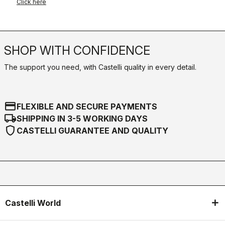
Click here
SHOP WITH CONFIDENCE
The support you need, with Castelli quality in every detail.
credit_card
FLEXIBLE AND SECURE PAYMENTS
local_shipping
SHIPPING IN 3-5 WORKING DAYS
shield
CASTELLI GUARANTEE AND QUALITY
Castelli World