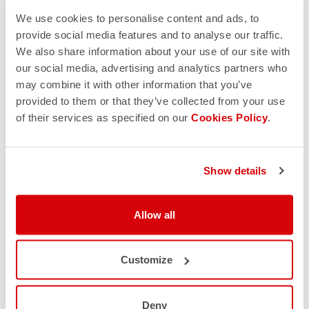
de marketing directo y a enviarme correos
We use cookies to personalise content and ads, to
electrónicos con actualizaciones, ofertas y
provide social media features and to analyse our traffic.
promociones reservadas a clientes. Puedes darte de
We also share information about your use of our site with
baja de estas comunicaciones en cualquier momento.
Para obtener más información sobre cómo darte de
our social media, advertising and analytics partners who
baja, nuestras prácticas de privacidad y cómo nos
may combine it with other information that you’ve
comprometemos a proteger y respetar tu privacidad,
provided to them or that they’ve collected from your use
consulta nuestra
Política de privacidad.
of their services as specified on our
Cookies Policy
.
Show details
Allow all
Customize
Deny