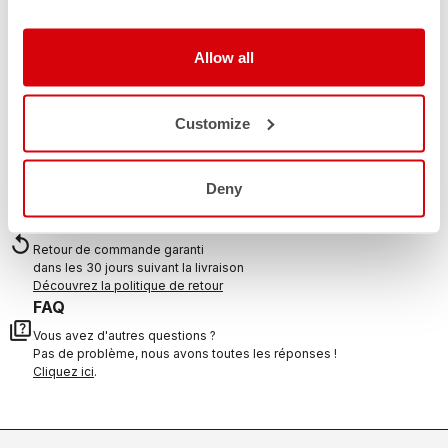
AVEZ-VOUS BESOIN D'AIDE ?
Si vous avez des doutes ou besoin d'aide, ne vous inquiétez
pas,
nous sommes là pour vous!
Allow all
Customize
CONTACTEZ NOUS
email
Vous avez une question à nous poser?
Contactez notre service clientèle
Deny
Cliquez ici
.
RETOURS ET REMBOURSEMENTS
replay
Retour de commande garanti
dans les 30 jours suivant la livraison
Découvrez la politique de retour
FAQ
quiz
Vous avez d'autres questions ?
Pas de problème, nous avons toutes les réponses !
Cliquez ici
.