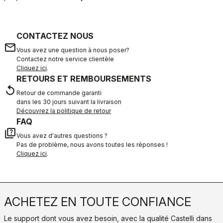
CONTACTEZ NOUS
email
Vous avez une question à nous poser?
Contactez notre service clientèle
Cliquez ici
.
RETOURS ET REMBOURSEMENTS
replay
Retour de commande garanti
dans les 30 jours suivant la livraison
Découvrez la politique de retour
FAQ
quiz
Vous avez d'autres questions ?
Pas de problème, nous avons toutes les réponses !
Cliquez ici
.
ACHETEZ EN TOUTE CONFIANCE
Le support dont vous avez besoin, avec la qualité Castelli dans