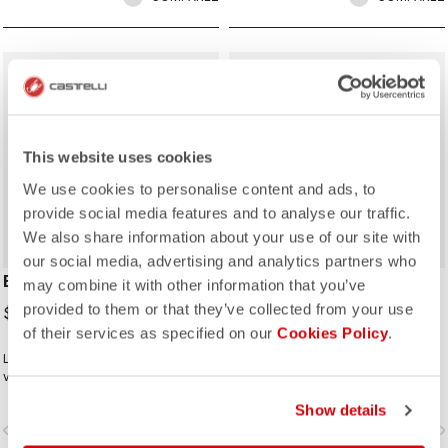
This website uses cookies
We use cookies to personalise content and ads, to
provide social media features and to analyse our traffic.
We also share information about your use of our site with
our social media, advertising and analytics partners who
ESPRESSO GLOVE
ESPRESSO 2 CAP
may combine it with other information that you’ve
provided to them or that they’ve collected from your use
$82.00
$50.00
of their services as specified on our
Cookies Policy
.
Le modèle parfait pour compléter
votre ensemble Espresso favori.
Show details
vigate_before
navigate_next
navigate_before
navigate_n