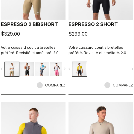
ESPRESSO 2 BIBSHORT
ESPRESSO 2 SHORT
$329.00
$299.00
Votre cuissard court à bretelles
Votre cuissard court à bretelles
préféré. Revisité et amélioré. 2.0
préféré. Revisité et amélioré. 2.0
vigate_before
navigate_next
navigate_before
navigate_n
COMPAREZ
COMPAREZ