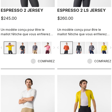
ESPRESSO 2 JERSEY
ESPRESSO 2 LS JERSEY
$245.00
$260.00
Un modèle conçu pour être le
Un modèle conçu pour être le
maillot fétiche que vous enfilerez
maillot fétiche que vous enfilerez
pour toutes vos sorties, sauf les
pour toutes vos sorties, sauf les
jours de course. Le confort et le
jours de course. Le confort et le
vigate_before
navigate_next
navigate_before
navigate_n
style de l’Espresso, revisité et
style de l’Espresso, revisité et
amélioré. 2.0.
amélioré. 2.0. Tissu d’été léger pour
les jours de fraîcheur.
COMPAREZ
COMPAREZ