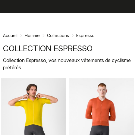
search
menu
shopping_cart
Passer
Passer
au
à
contenu
la
Accueil
Homme
Collections
Espresso
directement
navigation
directement
COLLECTION ESPRESSO
Collection Espresso, vos nouveaux vêtements de cyclisme
préférés