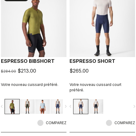
ESPRESSO BIBSHORT
ESPRESSO SHORT
$213.00
$265.00
$284.00
Votre nouveau cuissard préféré.
Votre nouveau cuissard court
préféré.
vigate_before
navigate_next
navigate_before
navigate_n
COMPAREZ
COMPAREZ