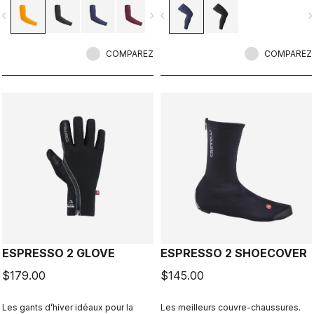
vigate_before
navigate_next
navigate_before
navigate_n
COMPAREZ
COMPAREZ
ESPRESSO 2 GLOVE
ESPRESSO 2 SHOECOVER
$179.00
$145.00
Les gants d’hiver idéaux pour la
Les meilleurs couvre-chaussures.