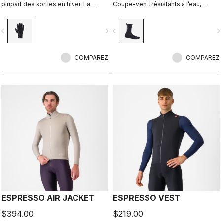
plupart des sorties en hiver. La
Coupe-vent, résistants à l’eau,
combinaison de tissu Polartec® et
hautement respirants, chauds,
d’une couche isolante en
faciles à enfiler et à retirer. Route et
vigate_before
navigate_next
navigate_before
navigate_n
PrimaLoft® garde vos mains au
gravel.
chaud et les protège des éléments.
COMPAREZ
COMPAREZ
ESPRESSO AIR JACKET
ESPRESSO VEST
$394.00
$219.00