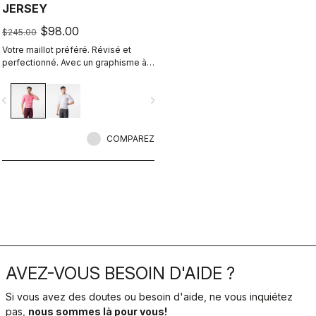
JERSEY
$98.00
$245.00
Votre maillot préféré. Révisé et
perfectionné. Avec un graphisme à
l’enseigne du Giro d’Italia.
vigate_before
navigate_next
COMPAREZ
AVEZ-VOUS BESOIN D'AIDE ?
Si vous avez des doutes ou besoin d'aide, ne vous inquiétez
pas,
nous sommes là pour vous!