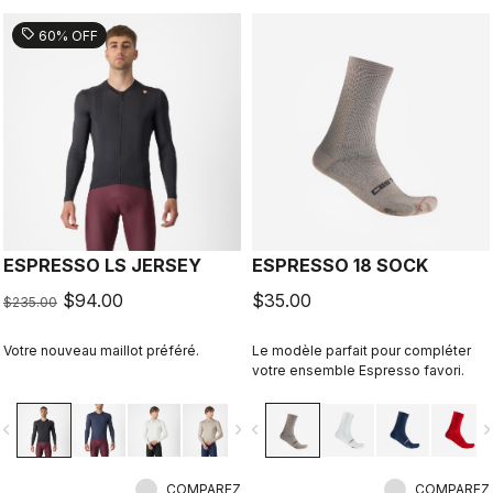
sell
60% OFF
ESPRESSO LS JERSEY
ESPRESSO 18 SOCK
$94.00
$35.00
$235.00
Votre nouveau maillot préféré.
Le modèle parfait pour compléter
votre ensemble Espresso favori.
vigate_before
navigate_next
navigate_before
navigate_n
COMPAREZ
COMPAREZ