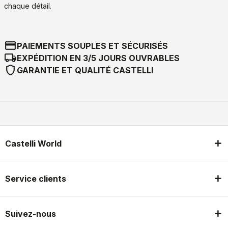
chaque détail.
credit_card
PAIEMENTS SOUPLES ET SÉCURISÉS
local_shipping
EXPÉDITION EN 3/5 JOURS OUVRABLES
shield
GARANTIE ET QUALITÉ CASTELLI
Castelli World
Service clients
Suivez-nous