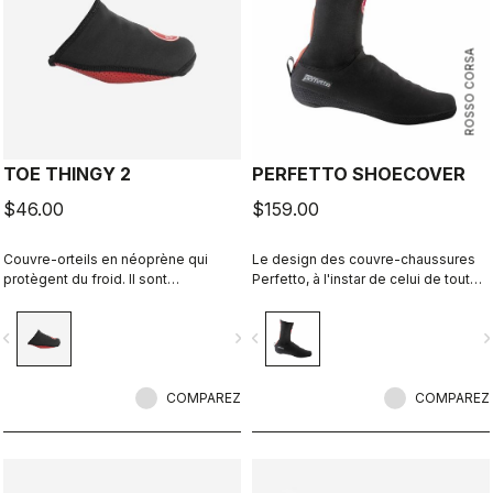
ROSSO CORSA
TOE THINGY 2
PERFETTO SHOECOVER
$46.00
$159.00
Couvre-orteils en néoprène qui
Le design des couvre-chaussures
protègent du froid. Il sont
Perfetto, à l'instar de celui de toute
étonnamment efficaces et vous
la ligne Perfetto, ainsi que du Gabba,
pouvez les laisser sur vos
est axé sur la performance avec une
vigate_before
navigate_next
navigate_before
navigate_n
chaussures.
respirabilité et un ajustement
exceptionnels et un niveau élevé de
protection contre l'humidité et les
COMPAREZ
éclaboussures de la route. Des
COMPAREZ
couvre-chaussures ultra-
polyvalents.