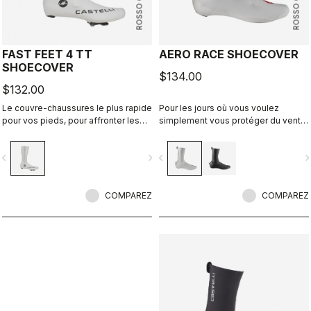
ROSSO CORSA
ROSSO CORSA
FAST FEET 4 TT
AERO RACE SHOECOVER
SHOECOVER
$134.00
$132.00
Le couvre-chaussures le plus rapide
Pour les jours où vous voulez
pour vos pieds, pour affronter les
simplement vous protéger du vent
vitesses élevées des courses
et de la pluie, sans vous sentir
contre la montre.
encombré. Le tissu fin et extensible
vigate_before
navigate_next
navigate_before
navigate_n
épouse la forme de la chaussure
pour un ajustement parfait et une
coupe aérodynamique, tout en vous
COMPAREZ
protégeant du vent et de l'humidité.
COMPAREZ