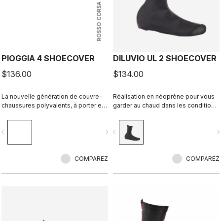
ROSSO CORSA
PIOGGIA 4 SHOECOVER
DILUVIO UL 2 SHOECOVER
$136.00
$134.00
La nouvelle génération de couvre-
Réalisation en néoprène pour vous
chaussures polyvalents, à porter en
garder au chaud dans les conditions
cas d'intempéries. Offrant une
sèches ou humides. Modèle adapté
protection maximale par temps sec
pour la route ou le gravel.
vigate_before
navigate_next
navigate_before
navigate_n
comme humide, ces couvre-
chaussures chauds et confortables
présentent une coupe extensible et
une doublure en polaire.
COMPAREZ
COMPAREZ