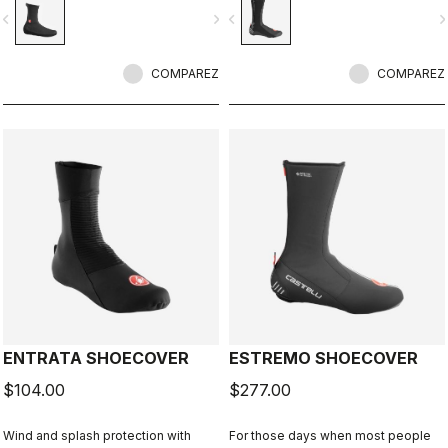
haute qualité, avec coutures
chaussures polyvalents et
vigate_before
navigate_next
navigate_before
navigate_n
scellées, un bord supérieur qui reste
performants.
bien hermétiquement ajusté autour
du pied, et une ouverture réglable
sous le pied s’adaptant à n'importe
COMPAREZ
COMPAREZ
quelles chaussures.
ENTRATA SHOECOVER
ESTREMO SHOECOVER
$104.00
$277.00
Wind and splash protection with
For those days when most people