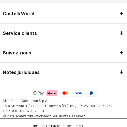
Castelli World
Service clients
Suivez-nous
Notes juridiques
Manifattura Valcismon S.p.A.
- Via Marconi 81/83, 32030 Fonzaso (BL), Italy - P.IVA: 00023370257 -
CAP.SOC. €2.349.323,00
© 2026 Manifattura Valcismon. All Rights Reserved
FILTRES
TRI
tune
sort