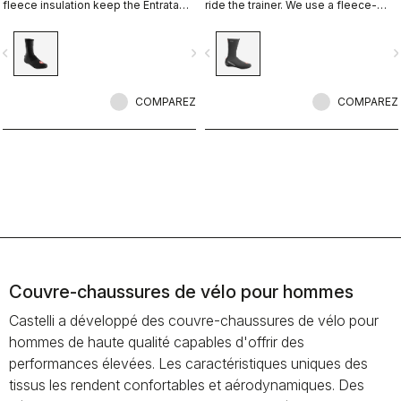
fleece insulation keep the Entrata
ride the trainer. We use a fleece-
functional and simple, and your feet
lined GORE-TEX INFINIUM™
warm.
WINDSTOPPER® outer layer with a
vigate_before
navigate_next
navigate_before
navigate_n
full Polartec® Power Stretch® inner
layer to make our warmest bootie
ever.
COMPAREZ
COMPAREZ
Couvre-chaussures de vélo pour hommes
Castelli a développé des couvre-chaussures de vélo pour
hommes de haute qualité capables d'offrir des
performances élevées. Les caractéristiques uniques des
tissus les rendent confortables et aérodynamiques. Des