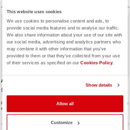
This website uses cookies
We use cookies to personalise content and ads, to
provide social media features and to analyse our traffic.
We also share information about your use of our site with
our social media, advertising and analytics partners who
may combine it with other information that you’ve
ROSSO CORSA
ROSSO CORSA
provided to them or that they’ve collected from your use
of their services as specified on our
Cookies Policy
.
AERO RACE SHOECOVER
PIOGGIA 3 SHOECOVER
Show details
$135.00
$121.00
Pour les jours où vous voulez
Allow all
Des couvre-chaussures polyvalents
simplement vous protéger du vent
conçus pour les conditions humides.
et de la pluie, sans vous sentir
Leur coupe extensible avec
encombré. Le tissu fin et extensible
doublure polaire leur offre un grand
Customize
vigate_before
navigate_next
navigate_before
navigate_n
épouse la forme de la chaussure
niveau de confort par temps secs,
pour un ajustement parfait et une
ainsi qu’une protection maximale