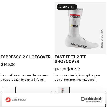
sell
40% OFF
ROSSO CORSA
ESPRESSO 2 SHOECOVER
FAST FEET 2 TT
SHOECOVER
$145.00
$86.97
$144.95
Les meilleurs couvre-chaussures.
La couverture la plus rapide pour
Coupe-vent, résistants à l’eau,
vos pieds, pour les vitesses
hautement respirants, chauds,
élevées du contre-la-montre.
faciles à enfiler et à retirer. Route et
vigate_before
navigate_next
navigate_before
navigate_n
gravel.
COMPAREZ
COMPAREZ