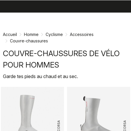
search
menu
shopping_cart
Passer
Passer
au
à
contenu
la
Accueil
Homme
Cyclisme
Accessoires
directement
navigation
Couvre-chaussures
directement
COUVRE-CHAUSSURES DE VÉLO
POUR HOMMES
Garde tes pieds au chaud et au sec.