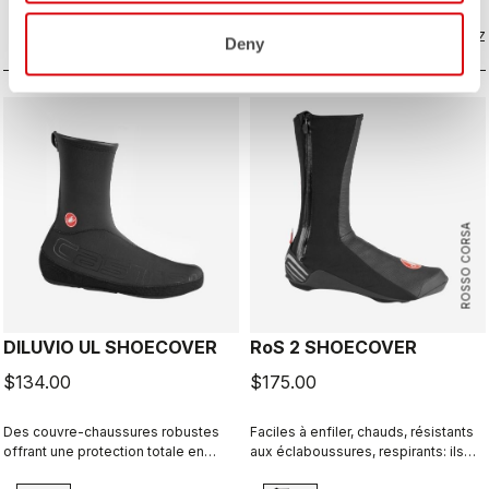
coupe aérodynamique, tout en vous
dans les conditions humides.
protégeant du vent et de l'humidité.
COMPAREZ
COMPAREZ
Deny
ROSSO CORSA
DILUVIO UL SHOECOVER
RoS 2 SHOECOVER
$134.00
$175.00
Des couvre-chaussures robustes
Faciles à enfiler, chauds, résistants
offrant une protection totale en
aux éclaboussures, respirants: ils
néoprène 3 mm stretch de très
ont tout bon. Excellents couvre-