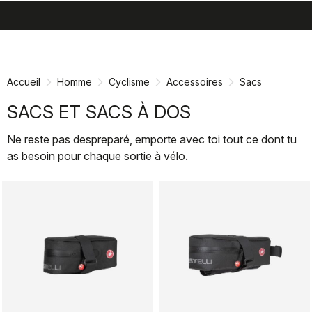
search
menu
shopping_cart
Passer
Passer
au
à
contenu
la
Accueil
Homme
Cyclisme
Accessoires
Sacs
directement
navigation
directement
SACS ET SACS À DOS
Ne reste pas despreparé, emporte avec toi tout ce dont tu
as besoin pour chaque sortie à vélo.