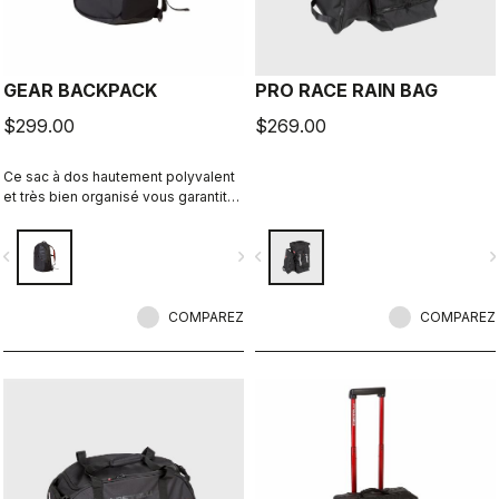
GEAR BACKPACK
PRO RACE RAIN BAG
$299.00
$269.00
Ce sac à dos hautement polyvalent
et très bien organisé vous garantit
un accès facile à son contenu.
vigate_before
navigate_next
navigate_before
navigate_n
COMPAREZ
COMPAREZ