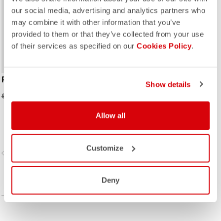
our social media, advertising and analytics partners who
may combine it with other information that you’ve
provided to them or that they’ve collected from your use
of their services as specified on our
Cookies Policy
.
RACE BRIEFCASE
Show details
$99.50
$199.00
Allow all
Customize
vigate_before
navigate_next
Deny
COMPAREZ