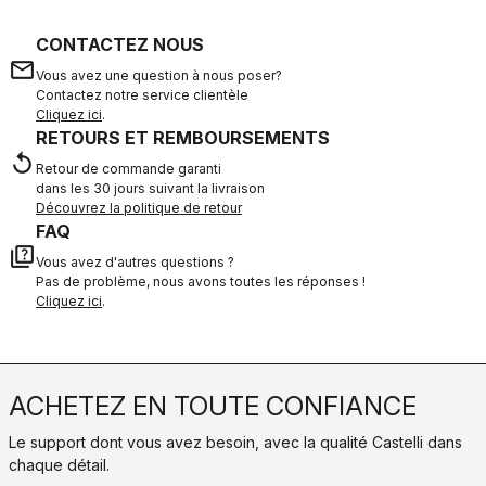
CONTACTEZ NOUS
email
Vous avez une question à nous poser?
Contactez notre service clientèle
Cliquez ici
.
RETOURS ET REMBOURSEMENTS
replay
Retour de commande garanti
dans les 30 jours suivant la livraison
Découvrez la politique de retour
FAQ
quiz
Vous avez d'autres questions ?
Pas de problème, nous avons toutes les réponses !
Cliquez ici
.
ACHETEZ EN TOUTE CONFIANCE
Le support dont vous avez besoin, avec la qualité Castelli dans
chaque détail.