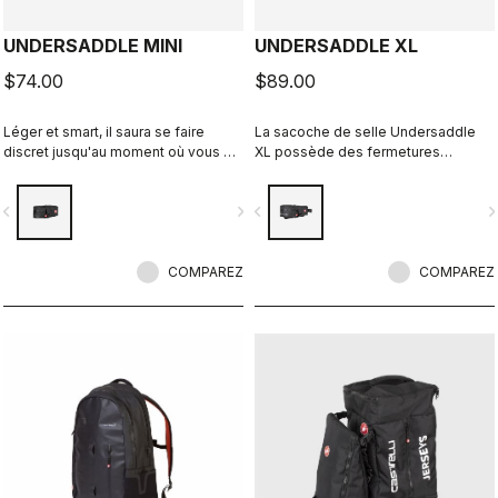
UNDERSADDLE MINI
UNDERSADDLE XL
$74.00
$89.00
Léger et smart, il saura se faire
La sacoche de selle Undersaddle
discret jusqu'au moment où vous en
XL possède des fermetures
aurez besoin.
zippées qui permettent de faire
barrage à la pluie et aux
vigate_before
navigate_next
navigate_before
navigate_n
éclaboussures de la roue afin
qu’elles ne pénètrent pas dans la
sacoche, notamment si vous voulez
COMPAREZ
vous en servir en hiver.
COMPAREZ