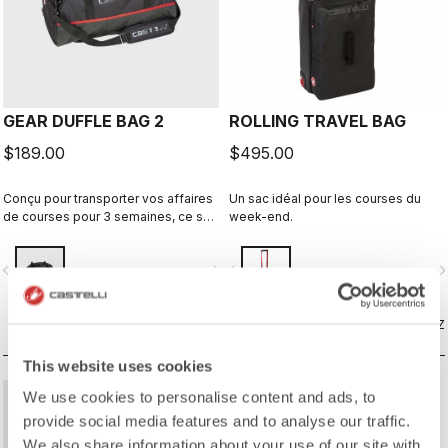
GEAR DUFFLE BAG 2
ROLLING TRAVEL BAG
$189.00
$495.00
Conçu pour transporter vos affaires
Un sac idéal pour les courses du
de courses pour 3 semaines, ce sac
week-end.
est idéal pour emporter tout
l'équipement nécessaire pour les
vigate_before
navigate_next
navigate_before
navigate_n
changements de météo et de types
de terrains.
COMPAREZ
COMPAREZ
This website uses cookies
We use cookies to personalise content and ads, to
provide social media features and to analyse our traffic.
We also share information about your use of our site with