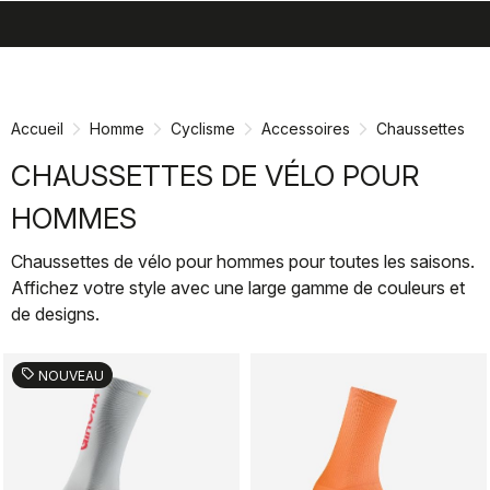
search
menu
shopping_cart
Passer
Passer
au
à
contenu
la
Accueil
Homme
Cyclisme
Accessoires
Chaussettes
directement
navigation
directement
CHAUSSETTES DE VÉLO POUR
HOMMES
Chaussettes de vélo pour hommes pour toutes les saisons.
Affichez votre style avec une large gamme de couleurs et
de designs.
sell
NOUVEAU