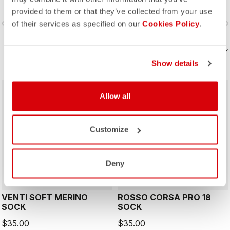
provided to them or that they’ve collected from your use
vigate_before
navigate_next
navigate_before
navigate_n
of their services as specified on our
Cookies Policy
.
COMPAREZ
COMPAREZ
Show details
Allow all
Customize
ROSSO CORSA
Deny
VENTI SOFT MERINO
ROSSO CORSA PRO 18
SOCK
SOCK
$35.00
$35.00