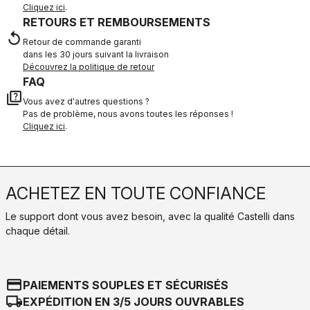
Cliquez ici
.
RETOURS ET REMBOURSEMENTS
replay
Retour de commande garanti
dans les 30 jours suivant la livraison
Découvrez la politique de retour
FAQ
quiz
Vous avez d'autres questions ?
Pas de problème, nous avons toutes les réponses !
Cliquez ici
.
ACHETEZ EN TOUTE CONFIANCE
Le support dont vous avez besoin, avec la qualité Castelli dans
chaque détail.
credit_card
PAIEMENTS SOUPLES ET SÉCURISÉS
local_shipping
EXPÉDITION EN 3/5 JOURS OUVRABLES