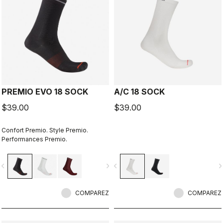
PREMIO EVO 18 SOCK
A/C 18 SOCK
$39.00
$39.00
Confort Premio. Style Premio.
Performances Premio.
vigate_before
navigate_next
navigate_before
navigate_n
COMPAREZ
COMPAREZ