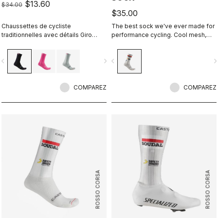
$13.60
$34.00
$35.00
Chaussettes de cycliste
The best sock we've ever made for
traditionnelles avec détails Giro
performance cycling. Cool mesh,
d’Italia.
padded forefoot, compression
midfoot, and even a reflective tab at
vigate_before
navigate_next
navigate_before
navigate_n
the back. Rosso Corsa is back.
COMPAREZ
COMPAREZ
ROSSO CORSA
ROSSO CORSA