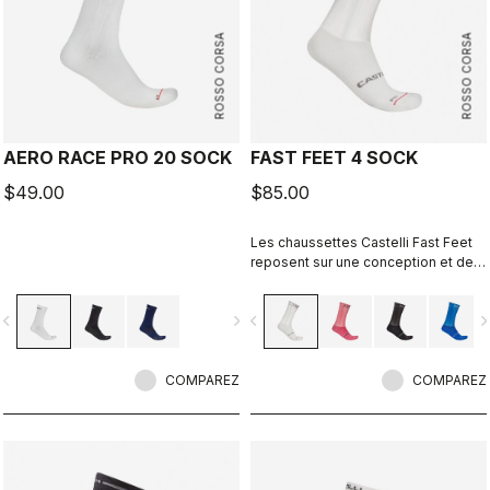
ROSSO CORSA
ROSSO CORSA
AERO RACE PRO 20 SOCK
FAST FEET 4 SOCK
$49.00
$85.00
Les chaussettes Castelli Fast Feet
reposent sur une conception et des
essais qui permettent de répondre
aux exigences d’aérodynamisme.
vigate_before
navigate_next
navigate_before
navigate_n
COMPAREZ
COMPAREZ