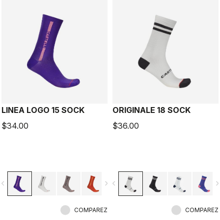
LINEA LOGO 15 SOCK
ORIGINALE 18 SOCK
$34.00
$36.00
vigate_before
navigate_next
navigate_before
navigate_n
COMPAREZ
COMPAREZ