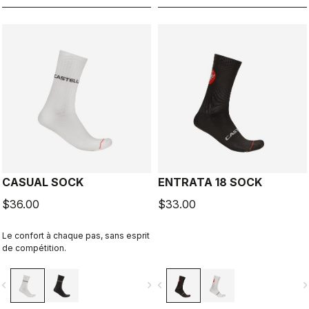
CASUAL SOCK
ENTRATA 18 SOCK
$36.00
$33.00
Le confort à chaque pas, sans esprit
de compétition.
vigate_before
navigate_next
navigate_before
navigate_n