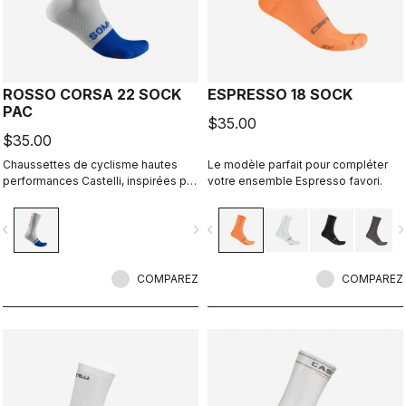
ROSSO CORSA 22 SOCK
ESPRESSO 18 SOCK
PAC
$35.00
$35.00
Chaussettes de cyclisme hautes
Le modèle parfait pour compléter
performances Castelli, inspirées par
votre ensemble Espresso favori.
la culture du vélo de Gérone.
Imaginées en collaboration avec R-
vigate_before
navigate_next
navigate_before
navigate_n
A/D.
COMPAREZ
COMPAREZ