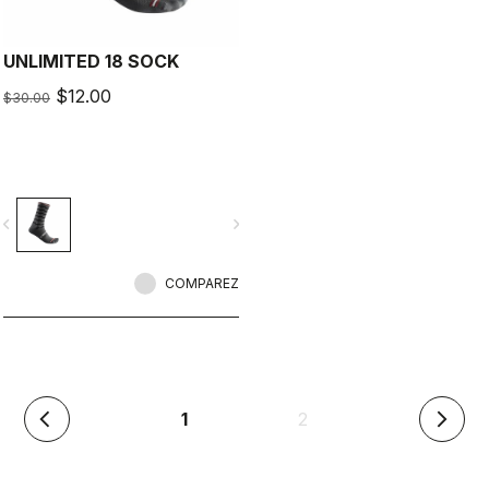
UNLIMITED 18 SOCK
$12.00
$30.00
vigate_before
navigate_next
COMPAREZ
(en
1
2
arrow_back_ios
arrow_forward_ios
cours)