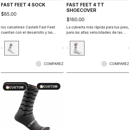
FAST FEET 4 SOCK
FAST FEET 4 TT
SHOECOVER
$85.00
$160.00
los calcetines Castelli Fast Feet
La cubierta más rápida para tus pies,
cuentan con el desarrollo y las
para las altas velocidades de las
pruebas que respaldan sus
pruebas contrarreloj.
prestaciones aerodinámicas.
vigate_before
navigate_next
navigate_before
navigate_n
COMPAREZ
COMPAREZ
sell
60% OFF
CUSTOM
CUSTOM