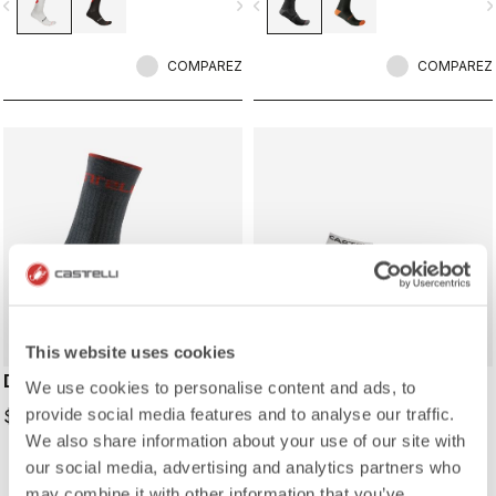
vigate_before
navigate_next
navigate_before
navigate_n
COMPAREZ
COMPAREZ
This website uses cookies
DISTANZA 20 SOCK
LOWBOY 2 SOCK
We use cookies to personalise content and ads, to
provide social media features and to analyse our traffic.
$37.00
$27.00
We also share information about your use of our site with
our social media, advertising and analytics partners who
may combine it with other information that you’ve