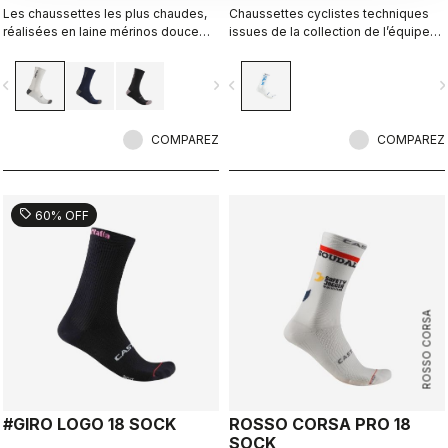
Les chaussettes les plus chaudes,
Chaussettes cyclistes techniques
réalisées en laine mérinos douce
issues de la collection de l’équipe
avec une épaisseur supérieure pour
nationale italienne de cyclisme.
les jours de froid, et une hauteur de
vigate_before
navigate_next
navigate_before
navigate_n
20 cm.
COMPAREZ
COMPAREZ
sell
60% OFF
ROSSO CORSA
#GIRO LOGO 18 SOCK
ROSSO CORSA PRO 18
SOCK