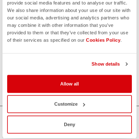
SÉLECTIONNEZ VOS PRODUITS
provide social media features and to analyse our traffic.
We also share information about your use of our site with
(FACULTATIF)
our social media, advertising and analytics partners who
may combine it with other information that you’ve
En cliquant sur le bouton "Envoyer le formulaire", je déclare
provided to them or that they’ve collected from your use
avoir pris connaissance de la
politique de confidentialité
of their services as specified on our
Cookies Policy
.
et jaccepte le traitement de mes données personnelles.
Show details
Allow all
ENVOYER LE FORMULAIRE
Customize
AVEZ-VOUS BESOIN D'AIDE ?
Deny
Si vous avez des doutes ou besoin d'aide, ne vous inquiétez
pas,
nous sommes là pour vous!