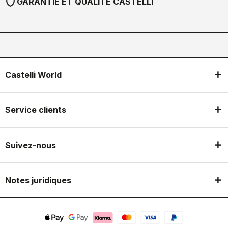
shield
GARANTIE ET QUALITÉ CASTELLI
Castelli World
Service clients
Suivez-nous
Notes juridiques