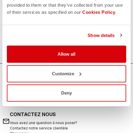
provided to them or that they’ve collected from your use
of their services as specified on our
Cookies Policy
.
Essentiels
Tout ce qui ne fait pas partie de la tenue vestimentaire, mais
qui peut toujours être utile. Des bouteilles d'eau, des
Show details
serviettes, des poignets et des bandeaux pour la
transpiration.
Allow all
AVEZ-VOUS BESOIN D'AIDE ?
Customize
Si vous avez des doutes ou besoin d'aide, ne vous inquiétez
pas,
nous sommes là pour vous!
Deny
CONTACTEZ NOUS
email
Vous avez une question à nous poser?
Contactez notre service clientèle