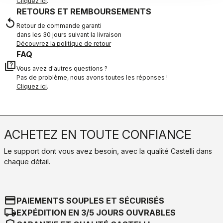
Cliquez ici
.
RETOURS ET REMBOURSEMENTS
replay
Retour de commande garanti
dans les 30 jours suivant la livraison
Découvrez la politique de retour
FAQ
quiz
Vous avez d'autres questions ?
Pas de problème, nous avons toutes les réponses !
Cliquez ici
.
ACHETEZ EN TOUTE CONFIANCE
Le support dont vous avez besoin, avec la qualité Castelli dans
chaque détail.
credit_card
PAIEMENTS SOUPLES ET SÉCURISÉS
local_shipping
EXPÉDITION EN 3/5 JOURS OUVRABLES