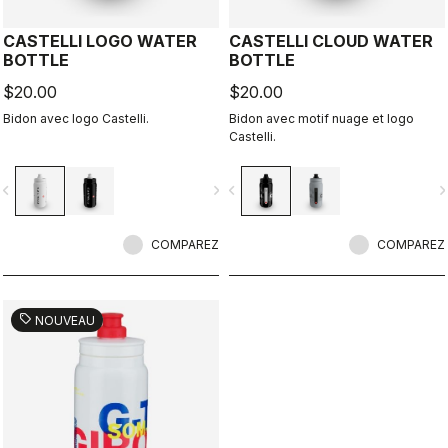
CASTELLI LOGO WATER
CASTELLI CLOUD WATER
BOTTLE
BOTTLE
$20.00
$20.00
Bidon avec logo Castelli.
Bidon avec motif nuage et logo
Castelli.
vigate_before
navigate_next
navigate_before
navigate_n
COMPAREZ
COMPAREZ
sell
NOUVEAU