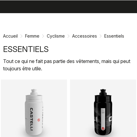
search
menu
shopping_cart
Passer
Passer
au
à
contenu
la
Accueil
Femme
Cyclisme
Accessoires
Essentiels
directement
navigation
directement
ESSENTIELS
Tout ce qui ne fait pas partie des vêtements, mais qui peut
toujours être utile.