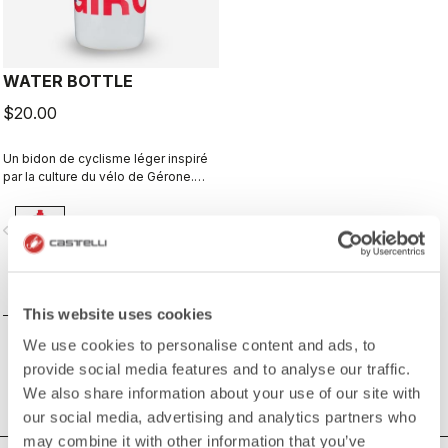
WATER BOTTLE
$20.00
Un bidon de cyclisme léger inspiré
par la culture du vélo de Gérone.
Imaginé en collaboration avec R-
A/D.
vigate_before
navigate_next
COMPAREZ
This website uses cookies
We use cookies to personalise content and ads, to
provide social media features and to analyse our traffic.
We also share information about your use of our site with
our social media, advertising and analytics partners who
may combine it with other information that you’ve