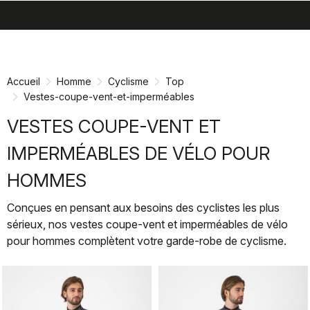
search
menu
shopping_cart
Passer
Passer
au
à
contenu
la
Accueil
Homme
Cyclisme
Top
directement
navigation
Vestes-coupe-vent-et-imperméables
directement
VESTES COUPE-VENT ET
IMPERMÉABLES DE VÉLO POUR
HOMMES
Conçues en pensant aux besoins des cyclistes les plus
sérieux, nos vestes coupe-vent et imperméables de vélo
pour hommes complètent votre garde-robe de cyclisme.