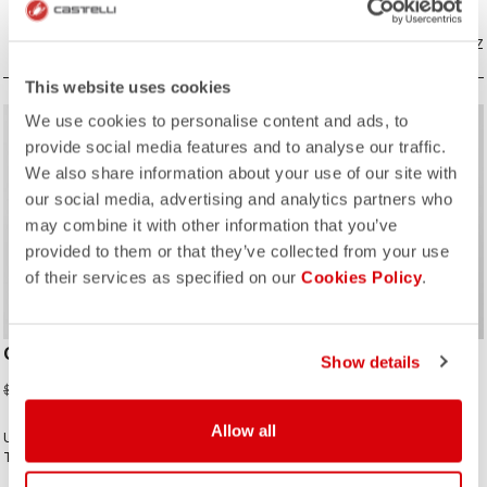
si vous souhaitez simplement une
away into a jersey pocket.
meilleure protection lors d'une
longue descente.
COMPAREZ
COMPAREZ
This website uses cookies
We use cookies to personalise content and ads, to
sell
30% OFF
provide social media features and to analyse our traffic.
We also share information about your use of our site with
our social media, advertising and analytics partners who
may combine it with other information that you’ve
ROSSO CORSA
provided to them or that they’ve collected from your use
of their services as specified on our
Cookies Policy
.
GAVIA LITE JACKET
ARIA SHELL JACKET
Show details
$461.30
$229.00
$659.00
Allow all
Une veste imperméable GORE-
Un shell coupe-vent extrêmement
TEX® incroyablement légère pour
léger et compact, près du corps,
rouler toute la journée sous la pluie.
avec des panneaux respirants