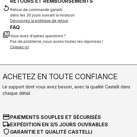
RETOURS ET REMBOURSEMENTS
replay
Retour de commande garanti
dans les 30 jours suivant la livraison
Découvrez la politique de retour
FAQ
quiz
Vous avez d'autres questions ?
Pas de problème, nous avons toutes les réponses !
Cliquez ici
.
ACHETEZ EN TOUTE CONFIANCE
Le support dont vous avez besoin, avec la qualité Castelli dans
chaque détail.
credit_card
PAIEMENTS SOUPLES ET SÉCURISÉS
local_shipping
EXPÉDITION EN 3/5 JOURS OUVRABLES
shield
GARANTIE ET QUALITÉ CASTELLI