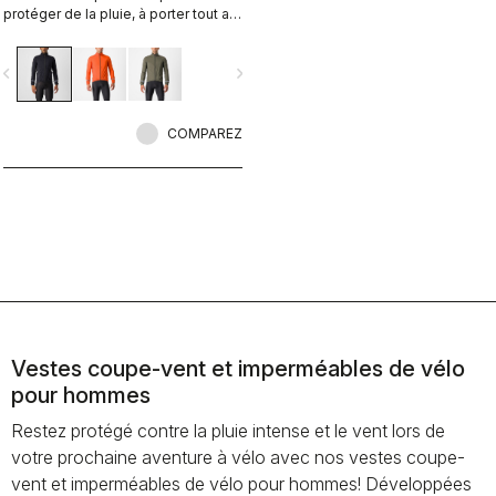
protéger de la pluie, à porter tout au
long de la journée ou lors d'une
intempérie, et qui se range
vigate_before
navigate_next
facilement dans une poche de
maillot. Avec un style discret et une
réflectivité 360 °, elle peut aussi
servir de veste dans vos trajets
COMPAREZ
quotidiens.
Vestes coupe-vent et imperméables de vélo
pour hommes
Restez protégé contre la pluie intense et le vent lors de
votre prochaine aventure à vélo avec nos vestes coupe-
vent et imperméables de vélo pour hommes! Développées