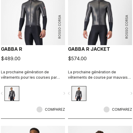
ROSSO CORSA
ROSSO CORSA
GABBA R
GABBA R JACKET
$489.00
$574.00
La prochaine génération de
La prochaine génération de
vêtements pour les courses par
vêtements de course par mauvais
mauvais temps est arrivée. La veste
temps est arrivée. La veste à
à manches courtes Gabba R est la
manches longues Gabba R est la
vigate_before
navigate_next
navigate_before
navigate_n
plus protectrice et la plus
plus protectrice et la plus
aérodynamique de tous les temps.
aérodynamique de tous les temps.
COMPAREZ
COMPAREZ