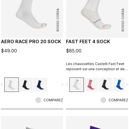
ROSSO CORSA
ROSSO CORSA
AERO RACE PRO 20 SOCK
FAST FEET 4 SOCK
$49.00
$85.00
Les chaussettes Castelli Fast Feet
reposent sur une conception et des
essais qui permettent de répondre
aux exigences d’aérodynamisme.
vigate_before
navigate_next
navigate_before
navigate_n
COMPAREZ
COMPAREZ