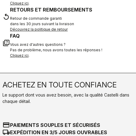
Cliquez ici
.
RETOURS ET REMBOURSEMENTS
replay
Retour de commande garanti
dans les 30 jours suivant la livraison
Découvrez la politique de retour
FAQ
quiz
Vous avez d'autres questions ?
Pas de problème, nous avons toutes les réponses !
Cliquez ici
.
ACHETEZ EN TOUTE CONFIANCE
Le support dont vous avez besoin, avec la qualité Castelli dans
chaque détail.
credit_card
PAIEMENTS SOUPLES ET SÉCURISÉS
local_shipping
EXPÉDITION EN 3/5 JOURS OUVRABLES