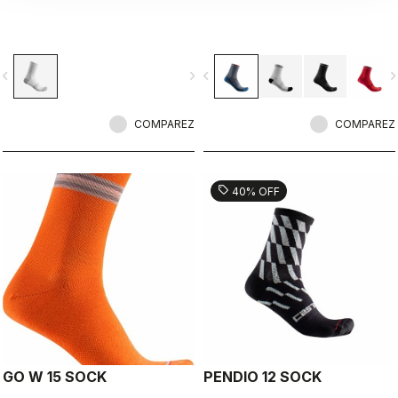
vigate_before
navigate_next
navigate_before
navigate_n
COMPAREZ
COMPAREZ
sell
40% OFF
GO W 15 SOCK
PENDIO 12 SOCK