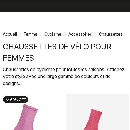
search
menu
shopping_cart
Passer
Passer
au
à
contenu
la
Accueil
Femme
Cyclisme
Accessoires
Chaussettes
directement
navigation
directement
CHAUSSETTES DE VÉLO POUR
FEMMES
Chaussettes de cyclisme pour toutes les saisons. Affichez
votre style avec une large gamme de couleurs et de
designs.
sell
60% OFF