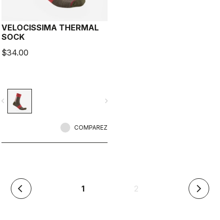
VELOCISSIMA THERMAL
SOCK
$34.00
vigate_before
navigate_next
COMPAREZ
(en
1
2
arrow_back_ios
arrow_forward_ios
cours)