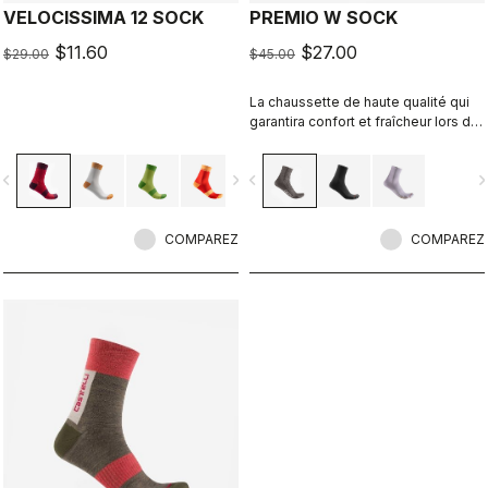
VELOCISSIMA 12 SOCK
PREMIO W SOCK
$11.60
$27.00
$29.00
$45.00
La chaussette de haute qualité qui
garantira confort et fraîcheur lors de
vos sorties longues distances et de
haute intensité.
vigate_before
navigate_next
navigate_before
navigate_n
COMPAREZ
COMPAREZ