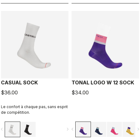
CASUAL SOCK
TONAL LOGO W 12 SOCK
$36.00
$34.00
Le confort à chaque pas, sans esprit
de compétition.
vigate_before
navigate_next
navigate_before
navigate_n