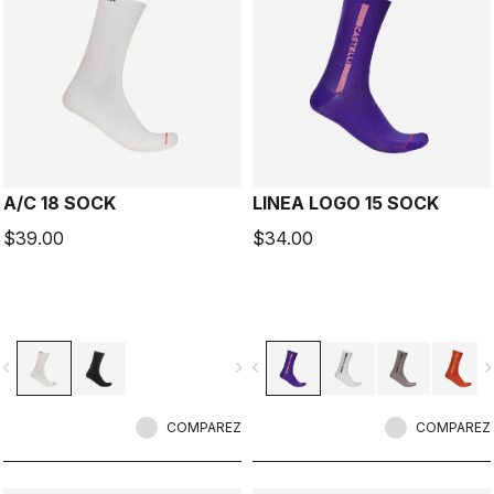
A/C 18 SOCK
LINEA LOGO 15 SOCK
$39.00
$34.00
vigate_before
navigate_next
navigate_before
navigate_n
COMPAREZ
COMPAREZ