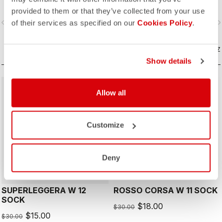
pruebas que respaldan sus
pruebas contrarreloj.
provided to them or that they’ve collected from your use
prestaciones aerodinámicas.
vigate_before
navigate_next
navigate_before
navigate_n
of their services as specified on our
Cookies Policy
.
COMPAREZ
COMPAREZ
Show details
sell
sell
50% OFF
40% OFF
Allow all
Customize
ROSSO CORSA
Deny
SUPERLEGGERA W 12
ROSSO CORSA W 11 SOCK
SOCK
$18.00
$30.00
$15.00
$30.00