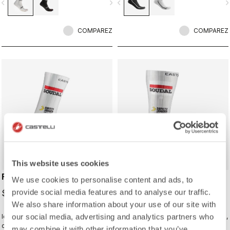
vigate_before
navigate_next
navigate_before
navigate_n
COMPAREZ
COMPAREZ
ROSSO CORSA
ROSSO CORSA
This website uses cookies
FAST FEET 4 SOCK
FAST FEET 4 TT
We use cookies to personalise content and ads, to
SHOECOVER
provide social media features and to analyse our traffic.
$85.00
$160.00
We also share information about your use of our site with
our social media, advertising and analytics partners who
los calcetines Castelli Fast Feet
La cubierta más rápida para tus pies,
cuentan con el desarrollo y las
para las altas velocidades de las
may combine it with other information that you’ve