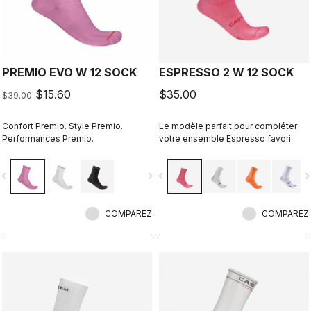
PREMIO EVO W 12 SOCK
ESPRESSO 2 W 12 SOCK
$15.60
$35.00
$39.00
Confort Premio. Style Premio.
Le modèle parfait pour compléter
Performances Premio.
votre ensemble Espresso favori.
vigate_before
navigate_next
navigate_before
navigate_n
COMPAREZ
COMPAREZ