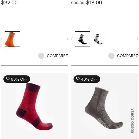
$32.00
$18.00
$30.00
vigate_before
navigate_next
navigate_before
navigate_n
COMPAREZ
COMPAREZ
sell
sell
60% OFF
40% OFF
ROSSO CORSA