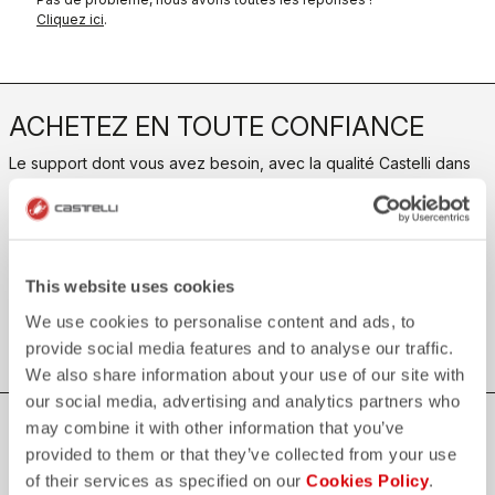
Cliquez ici
.
ACHETEZ EN TOUTE CONFIANCE
Le support dont vous avez besoin, avec la qualité Castelli dans
chaque détail.
credit_card
PAIEMENTS SOUPLES ET SÉCURISÉS
This website uses cookies
local_shipping
EXPÉDITION EN 3/5 JOURS OUVRABLES
shield
We use cookies to personalise content and ads, to
GARANTIE ET QUALITÉ CASTELLI
provide social media features and to analyse our traffic.
We also share information about your use of our site with
our social media, advertising and analytics partners who
may combine it with other information that you’ve
REJOIGNEZ LE MONDE CASTELLI
provided to them or that they’ve collected from your use
Soyez le premier à être informé des nouvelles spéciales de
of their services as specified on our
Cookies Policy
.