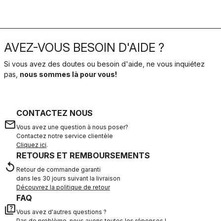
AVEZ-VOUS BESOIN D'AIDE ?
Si vous avez des doutes ou besoin d'aide, ne vous inquiétez
pas,
nous sommes là pour vous!
CONTACTEZ NOUS
email
Vous avez une question à nous poser?
Contactez notre service clientèle
Cliquez ici
.
RETOURS ET REMBOURSEMENTS
replay
Retour de commande garanti
dans les 30 jours suivant la livraison
Découvrez la politique de retour
FAQ
quiz
Vous avez d'autres questions ?
Pas de problème, nous avons toutes les réponses !