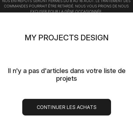
NOS ENTREPÔTS SERONT FERMÉS DU 8 AU 16 AOÛT. LE TRAITEMENT DES
COMMANDES POURRAIT ÊTRE RETARDÉ. NOUS VOUS PRIONS DE NOUS
EXCUSER POUR LA GÊNE OCCASIONNÉE.
Passer
Passer
au
à
contenu
la
MY PROJECTS DESIGN
directement
navigation
directement
Il n'y a pas d'articles dans votre liste de
projets
CONTINUER LES ACHATS