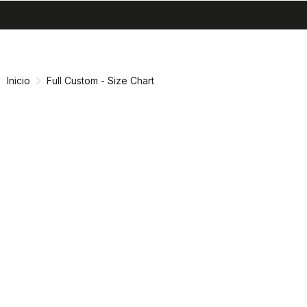
search
menu
shopping_cart
Ir
Saltar
al
a
contenido
la
Inicio
Full Custom - Size Chart
navegación