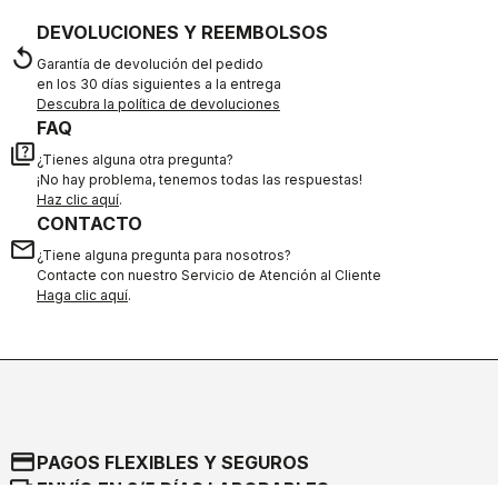
DEVOLUCIONES Y REEMBOLSOS
replay
Garantía de devolución del pedido
en los 30 días siguientes a la entrega
Descubra la política de devoluciones
FAQ
quiz
¿Tienes alguna otra pregunta?
¡No hay problema, tenemos todas las respuestas!
Haz clic aquí
.
CONTACTO
email
¿Tiene alguna pregunta para nosotros?
Contacte con nuestro Servicio de Atención al Cliente
Haga clic aquí
.
credit_card
PAGOS FLEXIBLES Y SEGUROS
local_shipping
ENVÍO EN 3/5 DÍAS LABORABLES