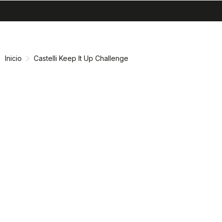
search
menu
shopping_cart
Ir
Saltar
al
a
contenido
la
Inicio
Castelli Keep It Up Challenge
navegación