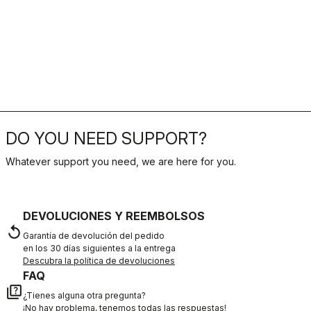
DO YOU NEED SUPPORT?
Whatever support you need, we are here for you.
DEVOLUCIONES Y REEMBOLSOS
replay
Garantía de devolución del pedido
en los 30 días siguientes a la entrega
Descubra la política de devoluciones
FAQ
quiz
¿Tienes alguna otra pregunta?
¡No hay problema, tenemos todas las respuestas!