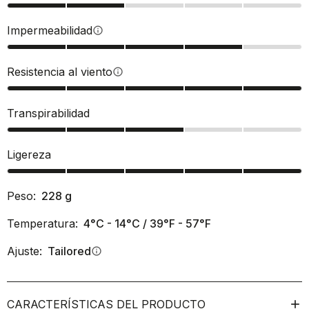
Impermeabilidad
info
Resistencia al viento
info
Transpirabilidad
Ligereza
Peso:
228
g
Temperatura:
4°C - 14°C / 39°F - 57°F
Ajuste:
Tailored
info
CARACTERÍSTICAS DEL PRODUCTO