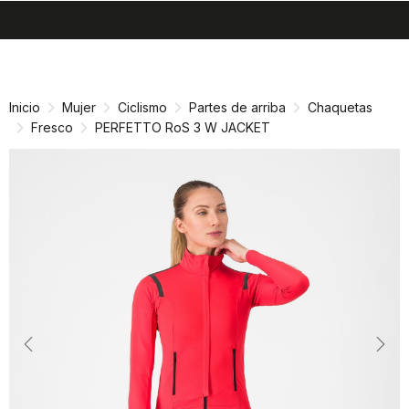
search
menu
shopping_cart
Ir
Saltar
al
a
contenido
la
Inicio
Mujer
Ciclismo
Partes de arriba
Chaquetas
navegación
Fresco
PERFETTO RoS 3 W JACKET
Previous
Nex