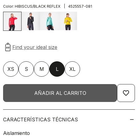
|
Color:
HIBISCUS/BLACK REFLEX
4525557-081
XS
S
M
L
XL
favorite_border
AÑADIR AL CARRITO
CARACTERÍSTICAS TÉCNICAS
Aislamiento