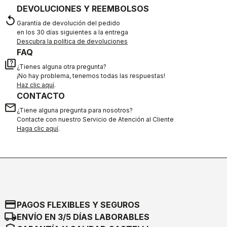
DEVOLUCIONES Y REEMBOLSOS
replay
Garantía de devolución del pedido
en los 30 días siguientes a la entrega
Descubra la política de devoluciones
FAQ
quiz
¿Tienes alguna otra pregunta?
¡No hay problema, tenemos todas las respuestas!
Haz clic aquí
.
CONTACTO
email
¿Tiene alguna pregunta para nosotros?
Contacte con nuestro Servicio de Atención al Cliente
Haga clic aquí
.
credit_card
PAGOS FLEXIBLES Y SEGUROS
local_shipping
ENVÍO EN 3/5 DÍAS LABORABLES