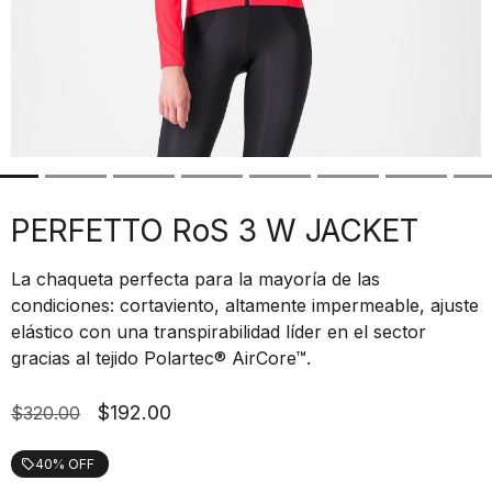
PERFETTO RoS 3 W JACKET
La chaqueta perfecta para la mayoría de las
condiciones: cortaviento, altamente impermeable, ajuste
elástico con una transpirabilidad líder en el sector
gracias al tejido Polartec® AirCore™.
$192.00
$320.00
40% OFF
local_offer