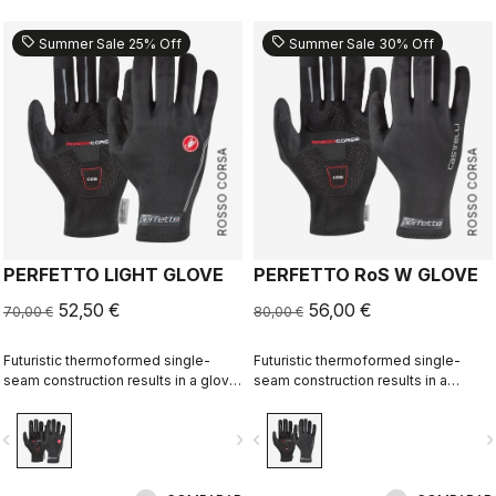
sell
sell
Summer Sale 25% Off
Summer Sale 30% Off
ROSSO CORSA
ROSSO CORSA
PERFETTO LIGHT GLOVE
PERFETTO RoS W GLOVE
52,50 €
56,00 €
70,00 €
80,00 €
Futuristic thermoformed single-
Futuristic thermoformed single-
seam construction results in a glove
seam construction results in a
that's very lightweight, packable,
fleece-lined glove that's windproof,
windproof, slim fitting and extremely
water resistant, warm, slim fitting
vigate_before
navigate_next
navigate_before
navigate_n
comfortable.
and extremely comfortable.