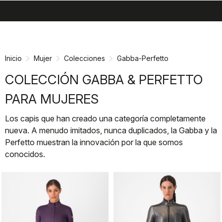
search
menu
shopping_cart
Ir
Saltar
al
a
contenido
la
Inicio
Mujer
Colecciones
Gabba-Perfetto
navegación
COLECCIÓN GABBA & PERFETTO
PARA MUJERES
Los capis que han creado una categoría completamente
nueva. A menudo imitados, nunca duplicados, la Gabba y la
Perfetto muestran la innovación por la que somos
conocidos.