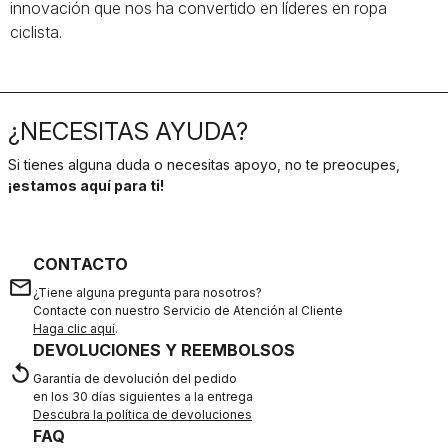
innovación que nos ha convertido en líderes en ropa
ciclista.
¿NECESITAS AYUDA?
Si tienes alguna duda o necesitas apoyo, no te preocupes,
¡estamos aquí para ti!
CONTACTO
email
¿Tiene alguna pregunta para nosotros?
Contacte con nuestro Servicio de Atención al Cliente
Haga clic aquí
.
DEVOLUCIONES Y REEMBOLSOS
replay
Garantía de devolución del pedido
en los 30 días siguientes a la entrega
Descubra la política de devoluciones
FAQ