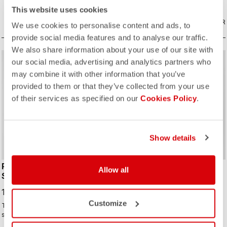
perfecto y protección contra las
This website uses cookies
salpicaduras de agua de la rueda. El
COMPARAR
cubrezapatillas para todo.
COMPARAR
We use cookies to personalise content and ads, to
provide social media features and to analyse our traffic.
We also share information about your use of our site with
sell
Summer Sale 25% Off
our social media, advertising and analytics partners who
may combine it with other information that you’ve
provided to them or that they’ve collected from your use
of their services as specified on our
Cookies Policy
.
ROSSO CORSA
ROSSO CORSA
Show details
PERFETTO RoS W LONG
PERFETTO RoS 3 W
Allow all
SLEEVE
JACKET
199,95 €
187,50 €
250,00 €
Customize
The Perfetto ROS LS is back in
La chaqueta perfecta para la
stunning new colors, crafted from
mayoría de las condiciones:
repurposed fabrics, solidifying its
cortaviento, altamente