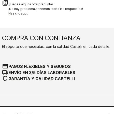
quiz
¿Tienes alguna otra pregunta?
¡No hay problema, tenemos todas las respuestas!
Haz clic aquí
.
COMPRA CON CONFIANZA
El soporte que necesitas, con la calidad Castelli en cada detalle.
credit_card
PAGOS FLEXIBLES Y SEGUROS
local_shipping
ENVÍO EN 3/5 DÍAS LABORABLES
shield
GARANTÍA Y CALIDAD CASTELLI