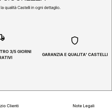
a qualità Castelli in ogni dettaglio.
hipping
shield
TRO 3/5 GIORNI
GARANZIA E QUALITA' CASTELLI
ATIVI
zio Clienti
Note Legali