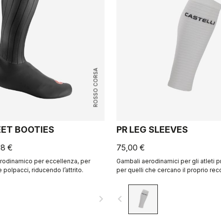
ROSSO CORSA
EET BOOTIES
PR LEG SLEEVES
98 €
75,00 €
rodinamico per eccellenza, per
Gambali aerodinamici per gli atleti p
 polpacci, riducendo l’attrito.
per quelli che cercano il proprio re
navigate_next
navigate_before