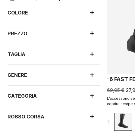
COLORE
PREZZO
TAGLIA
GENERE
-6 FAST F
69,95 €
27,
CATEGORIA
L’accessorio ae
coprire scarpe e
ROSSO CORSA
navigate_before