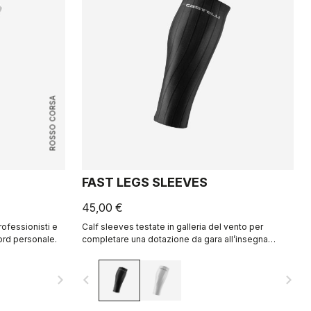
ROSSO CORSA
FAST LEGS SLEEVES
45,00 €
rofessionisti e
Calf sleeves testate in galleria del vento per
cord personale.
completare una dotazione da gara all’insegna
dell’aerodinamicità.
navigate_next
navigate_before
navigate_next