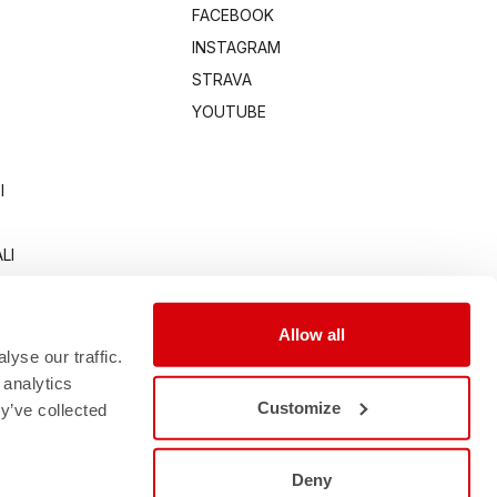
FACEBOOK
INSTAGRAM
STRAVA
YOUTUBE
I
LI
Allow all
yse our traffic.
 analytics
Customize
y’ve collected
Deny
0