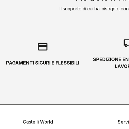
Il supporto di cui hai bisogno, con l
local_s
credit_card
SPEDIZIONE EN
PAGAMENTI SICURI E FLESSIBILI
LAVOR
Castelli World
Servi