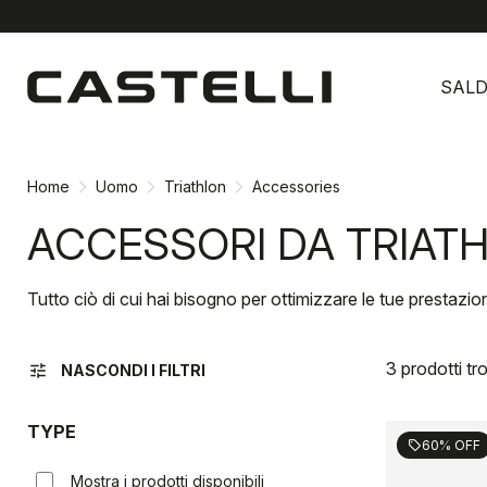
Vai
Vai
al
alla
SALD
contenuto
navigazione
Home
Uomo
Triathlon
Accessories
ACCESSORI DA TRIAT
Tutto ciò di cui hai bisogno per ottimizzare le tue prestazio
3 prodotti tro
tune
NASCONDI I FILTRI
TYPE
60% OFF
sell
Mostra i prodotti disponibili