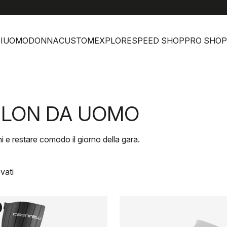
he
I
UOMO
DONNA
CUSTOM
EXPLORE
SPEED SHOP
PRO SHOP
HLON DA UOMO
ni e restare comodo il giorno della gara.
vati