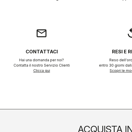
email
rep
CONTATTACI
RESI E 
Hai una domanda per noi?
Reso dell'ord
Contatta il nostro Servizio Clienti
entro 30 giorni dal
Clicca qui
Scopri le mod
ACQUISTA I