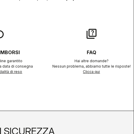
lay
quiz
RIMBORSI
FAQ
ine garantito
Hai altre domande?
la data di consegna
Nessun problema, abbiamo tutte le risposte!
alità di reso
Clicca qui
N SICUREZZA