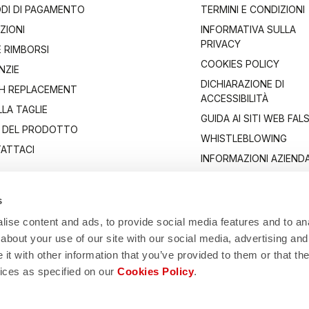
DI DI PAGAMENTO
TERMINI E CONDIZIONI
ZIONI
INFORMATIVA SULLA
PRIVACY
E RIMBORSI
COOKIES POLICY
NZIE
DICHIARAZIONE DI
H REPLACEMENT
ACCESSIBILITÀ
LA TAGLIE
GUIDA AI SITI WEB FALS
 DEL PRODOTTO
WHISTLEBLOWING
ATTACI
INFORMAZIONI AZIENDA
s
ise content and ads, to provide social media features and to anal
about your use of our site with our social media, advertising and
t with other information that you’ve provided to them or that the
vices as specified on our
Cookies Policy
.
Manifattura Valcismon S.p.A.
1/83, 32030 Fonzaso (BL), Italy - P.IVA: 00023370257 - CAP.SOC. €2.349.323,0