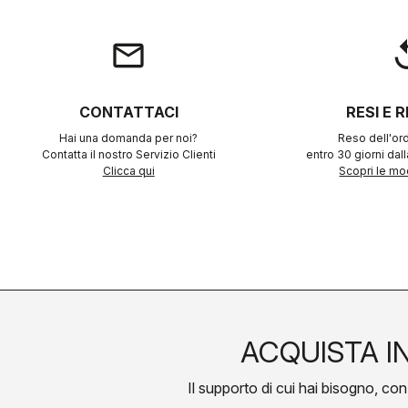
email
rep
CONTATTACI
RESI E 
Hai una domanda per noi?
Reso dell'ord
Contatta il nostro Servizio Clienti
entro 30 giorni dal
Clicca qui
Scopri le mod
ACQUISTA I
Il supporto di cui hai bisogno, con l