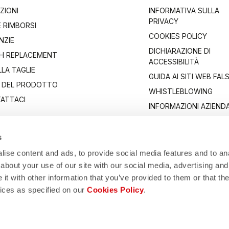
ZIONI
INFORMATIVA SULLA
PRIVACY
E RIMBORSI
COOKIES POLICY
NZIE
DICHIARAZIONE DI
H REPLACEMENT
ACCESSIBILITÀ
LA TAGLIE
GUIDA AI SITI WEB FALS
 DEL PRODOTTO
WHISTLEBLOWING
ATTACI
INFORMAZIONI AZIENDA
s
ise content and ads, to provide social media features and to anal
about your use of our site with our social media, advertising and
t with other information that you’ve provided to them or that the
vices as specified on our
Cookies Policy
.
Manifattura Valcismon S.p.A.
1/83, 32030 Fonzaso (BL), Italy - P.IVA: 00023370257 - CAP.SOC. €2.349.323,0
© 2026 Manifattura Valcismon. All Rights Reserved