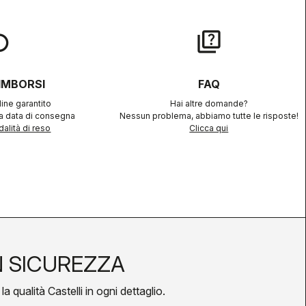
lay
quiz
RIMBORSI
FAQ
ine garantito
Hai altre domande?
la data di consegna
Nessun problema, abbiamo tutte le risposte!
alità di reso
Clicca qui
N SICUREZZA
a qualità Castelli in ogni dettaglio.