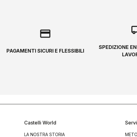
local_s
credit_card
SPEDIZIONE EN
PAGAMENTI SICURI E FLESSIBILI
LAVOR
Castelli World
Servi
LA NOSTRA STORIA
METO