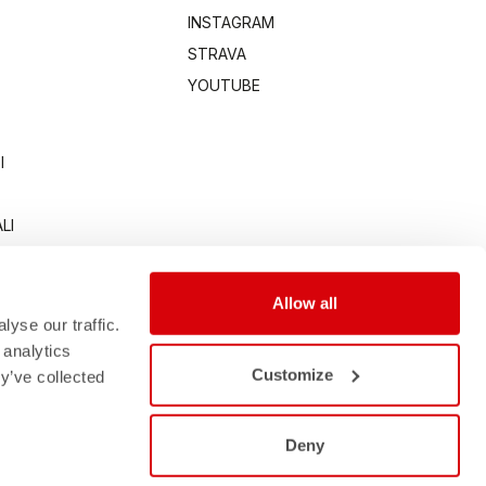
INSTAGRAM
STRAVA
YOUTUBE
I
LI
Allow all
yse our traffic.
 analytics
Customize
y’ve collected
Deny
0