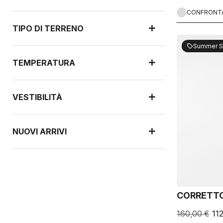
CONFRONT
TIPO DI TERRENO
Summer S
sell
TEMPERATURA
VESTIBILITÀ
NUOVI ARRIVI
PROTEZIONE DALLA PIOGGIA
CORRETTO
PROTEZIONE DAL VENTO
160,00 €
11