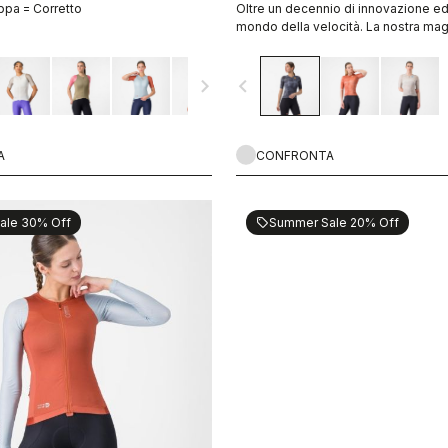
ppa = Corretto
Oltre un decennio di innovazione e
mondo della velocità. La nostra mag
oggi è ancora più veloce
navigate_next
navigate_before
A
CONFRONTA
ale 30% Off
Summer Sale 20% Off
sell