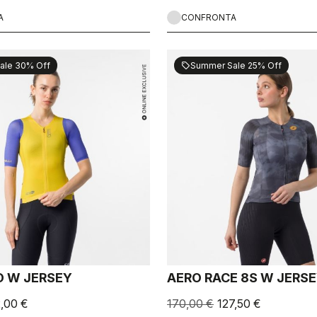
A
CONFRONTA
ale 30% Off
Summer Sale 25% Off
sell
 W JERSEY
AERO RACE 8S W JERS
2,00 €
170,00 €
127,50 €