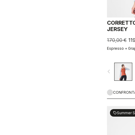
CORRETTO
JERSEY
170,00 €
11
Espresso + Gra
navigate_before
CONFRONT
Summer S
sell