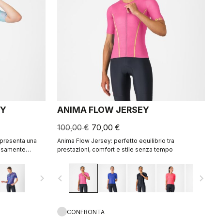
EY
ANIMA FLOW JERSEY
100,00 €
70,00 €
ppresenta una
Anima Flow Jersey: perfetto equilibrio tra
cisamente
prestazioni, comfort e stile senza tempo
ioni.
navigate_next
navigate_before
navigate_next
CONFRONTA