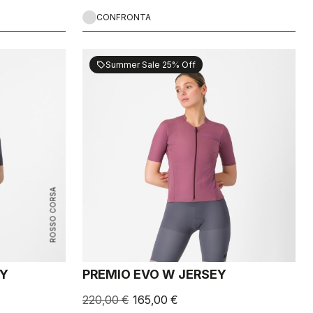
CONFRONTA
Summer Sale 25% Off
sell
ROSSO CORSA
EY
PREMIO EVO W JERSEY
220,00 €
165,00 €