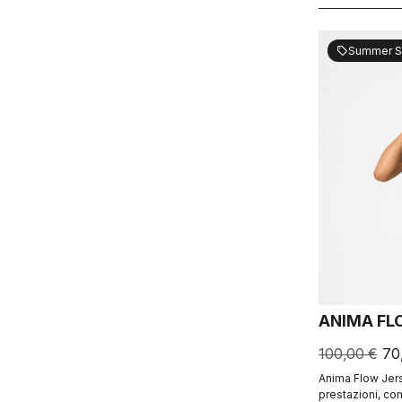
Summer S
sell
ANIMA FL
100,00 €
70
Anima Flow Jerse
prestazioni, co