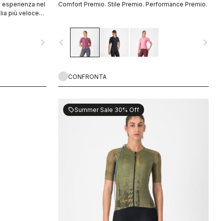
d esperienza nel
Comfort Premio. Stile Premio. Performance Premio.
lia più veloce
navigate_next
navigate_before
navigate_next
CONFRONTA
Summer Sale 30% Off
sell