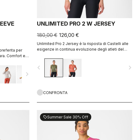
LEEVE
UNLIMITED PRO 2 W JERSEY
180,00 €
126,00 €
Unlimited Pro 2 Jersey è la risposta di Castelli alle
esigenze in continua evoluzione degli atleti del
preferita per
ciclismo gravel che vogliono ottenere ogni minimo
gara. Comfort e
vantaggio senza sacrificare lo spirito di questo
ato. 2.0 Tessuto
navigate_before
navigate_next
sport.
navigate_next
CONFRONTA
Summer Sale 30% Off
sell