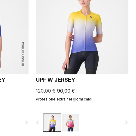
ROSSO CORSA
EY
UPF W JERSEY
120,00 €
90,00 €
Protezione extra nei giorni caldi
navigate_next
navigate_before
navigate_next