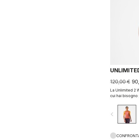
UNLIMITE
120,00 €
90
La Unlimited 2 W
cui hai bisogno 
navigate_before
CONFRONT