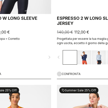
 W LONG SLEEVE
ESPRESSO 2 W LONG S
JERSEY
9,00 €
140,00 €
112,00 €
ppa = Corretto
Progettata per essere la tua maglia 
ogni uscita, eccetto il giorno della 
stile Espresso, aggiornato e miglior
estivo per le giornate fresche.
navigate_next
navigate_before
A
CONFRONTA
ale 25% Off
Summer Sale 25% Off
sell