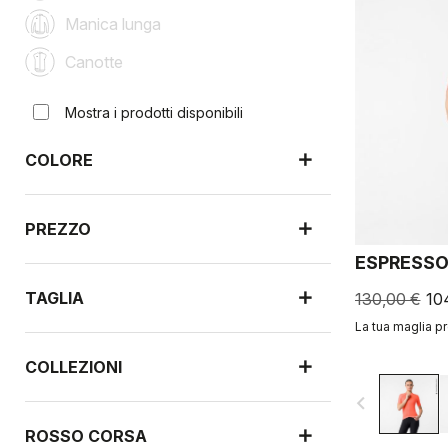
Manica lunga
Canotte
Mostra i prodotti disponibili
COLORE
PREZZO
ESPRESSO
TAGLIA
130,00 €
10
La tua maglia pr
COLLEZIONI
navigate_before
ROSSO CORSA