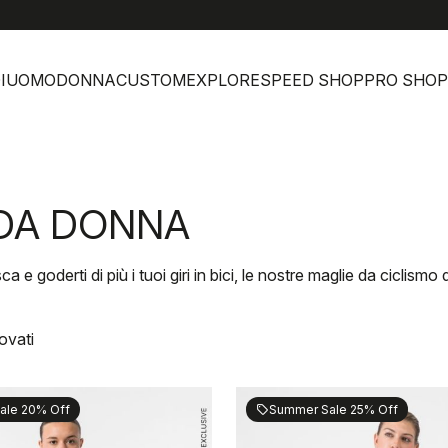
he
I
UOMO
DONNA
CUSTOM
EXPLORE
SPEED SHOP
PRO SHOP
 DA DONNA
a e goderti di più i tuoi giri in bici, le nostre maglie da ciclism
rovati
ale 20% Off
Summer Sale 25% Off
sell