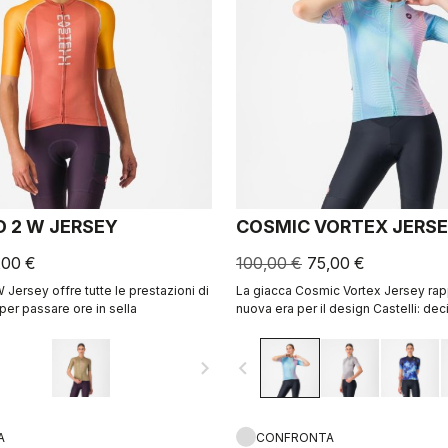
D 2 W JERSEY
COSMIC VORTEX JERS
,00 €
100,00 €
75,00 €
 Jersey offre tutte le prestazioni di
La giacca Cosmic Vortex Jersey ra
per passare ore in sella
nuova era per il design Castelli: de
audace e realizzata per alte prestaz
navigate_next
navigate_before
A
CONFRONTA