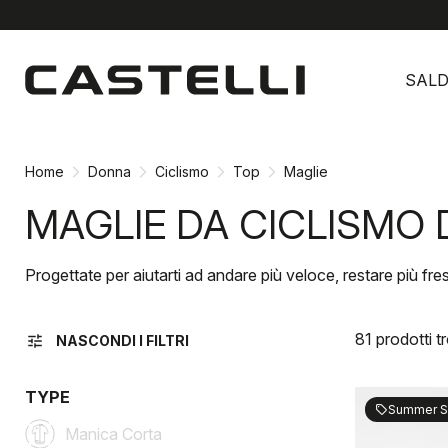
Vai
Vai
al
alla
SALD
contenuto
navigazione
Home
Donna
Ciclismo
Top
Maglie
MAGLIE DA CICLISMO
Progettate per aiutarti ad andare più veloce, restare più fresc
81 prodotti t
tune
NASCONDI I FILTRI
TYPE
Summer S
sell
Manica Corta