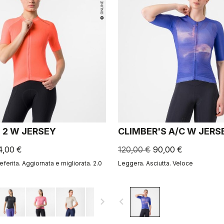
 2 W JERSEY
CLIMBER'S A/C W JERS
4,00 €
120,00 €
90,00 €
eferita. Aggiornata e migliorata. 2.0
Leggera. Asciutta. Veloce
navigate_next
navigate_before