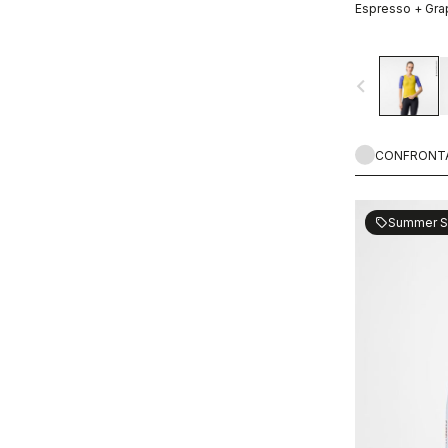
Espresso + Gra
navigate_before
CONFRONT
Summer S
sell