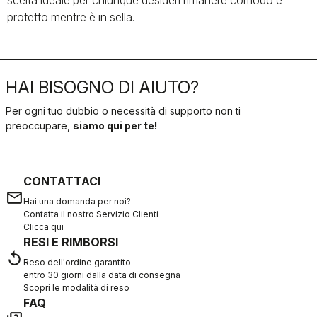
scelta ideale per chiunque desideri rimanere comodo e
protetto mentre è in sella.
HAI BISOGNO DI AIUTO?
Per ogni tuo dubbio o necessità di supporto non ti
preoccupare,
siamo qui per te!
CONTATTACI
email
Hai una domanda per noi?
Contatta il nostro Servizio Clienti
Clicca qui
RESI E RIMBORSI
replay
Reso dell'ordine garantito
entro 30 giorni dalla data di consegna
Scopri le modalità di reso
FAQ