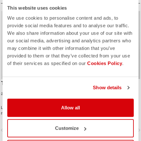
This website uses cookies
sell
We use cookies to personalise content and ads, to
25% OFF
provide social media features and to analyse our traffic.
We also share information about your use of our site with
our social media, advertising and analytics partners who
may combine it with other information that you’ve
provided to them or that they’ve collected from your use
of their services as specified on our
Cookies Policy
.
TEMPESTA LITE JACKET
SLICKER PRO JACKET
Show details
224,97 €
399,95 €
299,95 €
Allow all
La giacca impermeabile e
La giacca impermeabile per quando
ripiegabile da portare in tutte le tue
sai di dover pedalare sotto la
uscite. È altamente traspirante ed
pioggia. I nostri professionisti
estremamente leggera, con
amano questa giacca perché li tiene
Customize
vigate_before
navigate_next
navigate_before
navigate_n
un'ottima vestibilità. Perfetta da
asciutti, permette loro di respirare,
portare con te se c'è possibilità di
ha un’ottima vestibilità e dispone