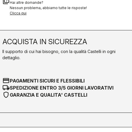
quiz
Hai altre domande?
Nessun problema, abbiamo tutte le risposte!
Clicca qui
ACQUISTA IN SICUREZZA
Il supporto di cui hai bisogno, con la qualità Castelli in ogni
dettaglio.
credit_card
PAGAMENTI SICURI E FLESSIBILI
local_shipping
SPEDIZIONE ENTRO 3/5 GIORNI LAVORATIVI
shield
GARANZIA E QUALITA' CASTELLI