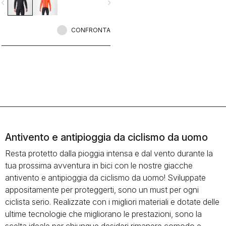
vigate_before
navigate_next
strati isolanti senza aggiungere
ulteriore ingombro. Questo è un
capo importante per le tue giornate
più bagnate e più terribili in sella,
CONFRONTA
quando chiunque altro preferirebbe
rimanere a casa.
Antivento e antipioggia da ciclismo da uomo
Resta protetto dalla pioggia intensa e dal vento durante la
tua prossima avventura in bici con le nostre giacche
antivento e antipioggia da ciclismo da uomo! Sviluppate
appositamente per proteggerti, sono un must per ogni
ciclista serio. Realizzate con i migliori materiali e dotate delle
ultime tecnologie che migliorano le prestazioni, sono la