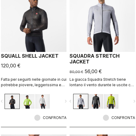
SQUALL SHELL JACKET
SQUADRA STRETCH
JACKET
120,00 €
56,00 €
80,00 €
Fatta per seguirti nelle giornate in cui
La giacca Squadra Stretch tiene
potrebbe piovere, leggerissima e
lontano il vento durante le uscite con
ripiegabile, comoda da avere
tempo fresco o le lunghe discese,
sempre con te. Questa giacca è
mentre i pannelli elasticizzati la
vigate_before
navigate_next
navigate_before
navigate_n
progettata per mantenerti all’asciutto
fanno ben aderire al corpo
in caso di acquazzoni o per ripararti
eliminando il tessuto svolazzante.
dal freddo quando scendi dalla
montagna.
CONFRONTA
CONFRONTA