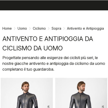
search
menu
shopping_cart
Vai
Vai
al
alla
contenuto
navigazione
Home
Uomo
Ciclismo
Sopra
Antivento e Antipioggia
ANTIVENTO E ANTIPIOGGIA DA
CICLISMO DA UOMO
Progettate pensando alle esigenze dei ciclisti più seri, le
nostre giacche antivento e antipioggia da ciclismo da uomo
completano il tuo guardaroba.