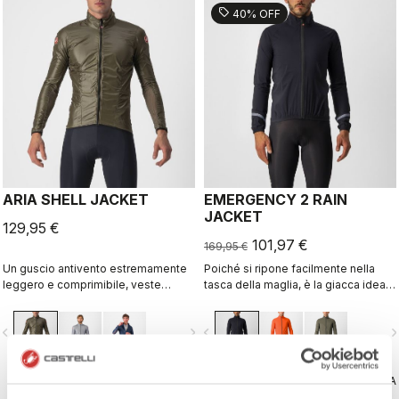
sell
40% OFF
ARIA SHELL JACKET
EMERGENCY 2 RAIN
JACKET
129,95 €
101,97 €
169,95 €
Un guscio antivento estremamente
Poiché si ripone facilmente nella
leggero e comprimibile, veste
tasca della maglia, è la giacca ideale
aderente al corpo, ha pannelli
per la protezione dalla pioggia, sia
elasticizzati traspiranti e permette di
per l'uso quotidiano che in caso di
vigate_before
navigate_next
navigate_before
navigate_n
utilizzare i tuoi capi Castelli preferiti
emergenza. Grazie al suo stile
con diverse temperature.
discreto e una riflettività a 360 °, la
puoi usare tutti i giorni per spostarti
CONFRONTA
in bicicletta.
CONFRONTA