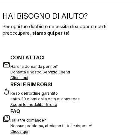
HAI BISOGNO DI AIUTO?
Per ogni tuo dubbio o necessità di supporto non ti
preoccupare,
siamo qui per te!
CONTATTACI
email
Hai una domanda per noi?
Contatta il nostro Servizio Clienti
Clicca qui
RESI E RIMBORSI
replay
Reso dell'ordine garantito
entro 30 giorni dalla data di consegna
Scopri le modalità di reso
FAQ
quiz
Hai altre domande?
Nessun problema, abbiamo tutte le risposte!
Clicca qui