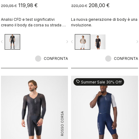
119,98 €
208,00 €
299,95 €
320,00 €
Analisi CFD e test significativi
La nuova generazione di body è una
creano il body da corsa su strada più
rivoluzione.
veloce, ottimizzato per le alte
velocità nei momenti decisivi della
vigate_before
navigate_next
navigate_before
navigate_n
gara.
CONFRONTA
CONFRONTA
sell
Summer Sale 30% Off
ROSSO CORSA