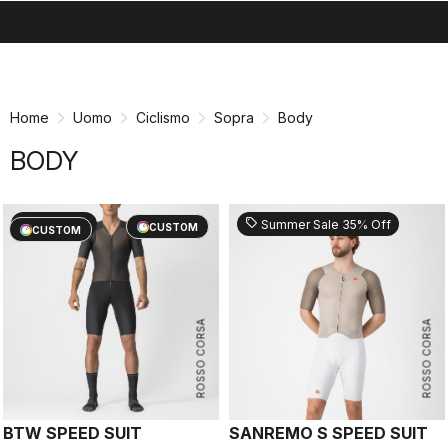
search
menu
shopping_cart
Vai
Vai
al
alla
contenuto
navigazione
Home
Uomo
Ciclismo
Sopra
Body
BODY
sell
sell
60% OFF
Summer Sale 35% Off
CUSTOM
CUSTOM
ROSSO CORSA
ROSSO CORSA
BTW SPEED SUIT
SANREMO S SPEED SUIT