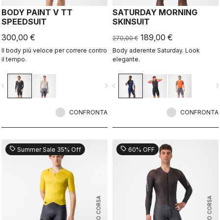
BODY PAINT V TT
SATURDAY MORNING
SPEEDSUIT
SKINSUIT
300,00 €
189,00 €
270,00 €
Il body più veloce per correre contro
Body aderente Saturday. Look
il tempo.
elegante.
vigate_before
navigate_next
navigate_before
navigate_n
CONFRONTA
CONFRONTA
sell
sell
Summer Sale 35% Off
60% OFF
ROSSO CORSA
ROSSO CORSA