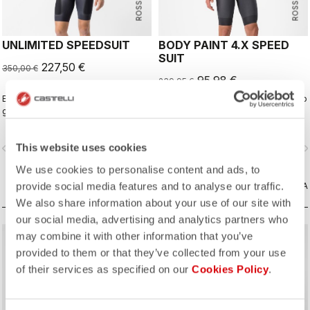
UNLIMITED SPEEDSUIT
BODY PAINT 4.X SPEED
SUIT
227,50 €
350,00 €
95,98 €
239,95 €
Esperienza Rosso Corsa per il
Il body più veloce per correre contro
gravel. Il body da corsa gravel
il tempo.
totalmente aerodinamico e
funzionale.
This website uses cookies
vigate_before
navigate_next
navigate_before
navigate_n
We use cookies to personalise content and ads, to
provide social media features and to analyse our traffic.
CONFRONTA
CONFRONTA
We also share information about your use of our site with
our social media, advertising and analytics partners who
may combine it with other information that you’ve
sell
sell
60% OFF
NUOVO
provided to them or that they’ve collected from your use
of their services as specified on our
Cookies Policy
.