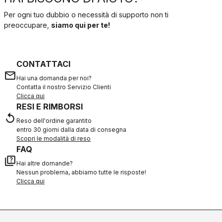
Per ogni tuo dubbio o necessità di supporto non ti
preoccupare,
siamo qui per te!
CONTATTACI
email
Hai una domanda per noi?
Contatta il nostro Servizio Clienti
Clicca qui
RESI E RIMBORSI
replay
Reso dell'ordine garantito
entro 30 giorni dalla data di consegna
Scopri le modalità di reso
FAQ
quiz
Hai altre domande?
Nessun problema, abbiamo tutte le risposte!
Clicca qui