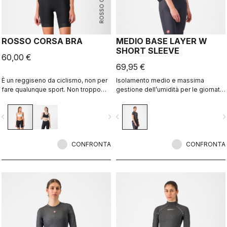
ROSSO CORSA
ROSSO CORSA BRA
MEDIO BASE LAYER W
SHORT SLEEVE
60,00 €
69,95 €
È un reggiseno da ciclismo, non per
Isolamento medio e massima
fare qualunque sport. Non troppo
gestione dell’umidità per le giornate
costrittivo come un reggiseno da
fresche.
jogging, è fresco e offre il giusto
vigate_before
navigate_next
navigate_before
navigate_n
supporto richiesto quando pedali.
CONFRONTA
CONFRONTA