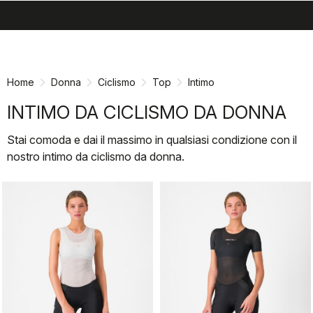
search
menu
shopping_cart
Vai
Vai
al
alla
contenuto
navigazione
Home
Donna
Ciclismo
Top
Intimo
INTIMO DA CICLISMO DA DONNA
Stai comoda e dai il massimo in qualsiasi condizione con il
nostro intimo da ciclismo da donna.