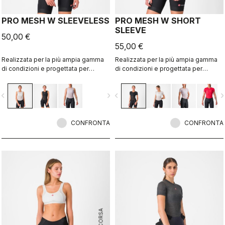
PRO MESH W SLEEVELESS
PRO MESH W SHORT
SLEEVE
50,00 €
55,00 €
Realizzata per la più ampia gamma
Realizzata per la più ampia gamma
di condizioni e progettata per
di condizioni e progettata per
mantenerti asciutto a temperature
mantenerti asciutto a temperature
da fresche a miti.
da fresche a miti.
vigate_before
navigate_next
navigate_before
navigate_n
CONFRONTA
CONFRONTA