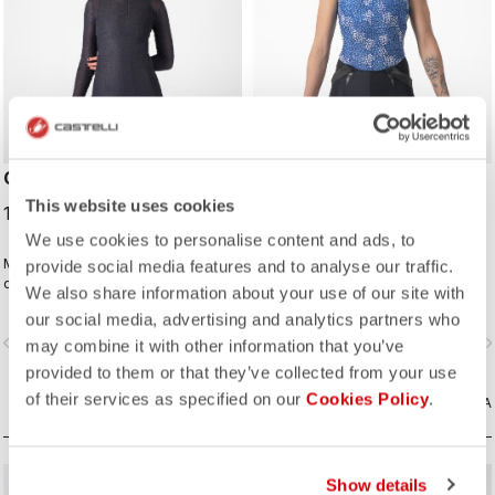
COLD DAYS W 2nd LAYER
PRO MESH 4 W
SLEEVELESS
This website uses cookies
129,95 €
23,98 €
59,95 €
We use cookies to personalise content and ads, to
Massimo isolamento e gestione
Comfort di livello professionale e
provide social media features and to analyse our traffic.
dell'umidità per le pedalate in
ottima gestione dell'umidità.
We also share information about your use of our site with
condizioni fredde, da mettere come
our social media, advertising and analytics partners who
strato tra una maglia intima e una
vigate_before
navigate_next
navigate_before
navigate_n
giacca.
may combine it with other information that you’ve
provided to them or that they’ve collected from your use
of their services as specified on our
Cookies Policy
.
CONFRONTA
CONFRONTA
Show details