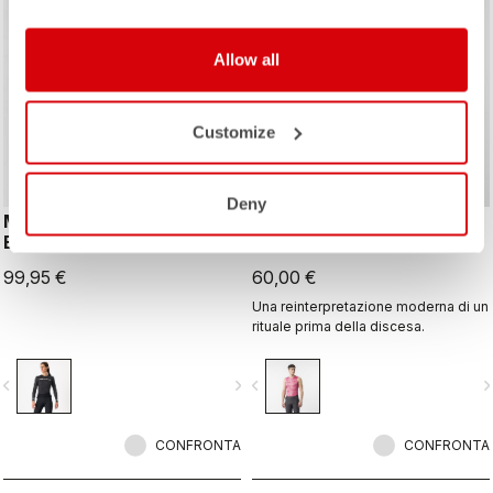
Allow all
Customize
Deny
MERINO SEAMLESS W
GAZZETTA DELLO SPORT
BASELAYER
BASE LAYER
99,95 €
60,00 €
Una reinterpretazione moderna di un
rituale prima della discesa.
vigate_before
navigate_next
navigate_before
navigate_n
CONFRONTA
CONFRONTA