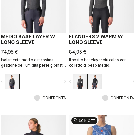
MEDIO BASE LAYER W
FLANDERS 2 WARM W
LONG SLEEVE
LONG SLEEVE
74,95 €
84,95 €
Isolamento medio e massima
Il nostro baselayer più caldo con
gestione dell’umidità per le giornate
colletto di peso medio.
fresche.
vigate_before
navigate_next
navigate_before
navigate_n
CONFRONTA
CONFRONTA
sell
60% OFF