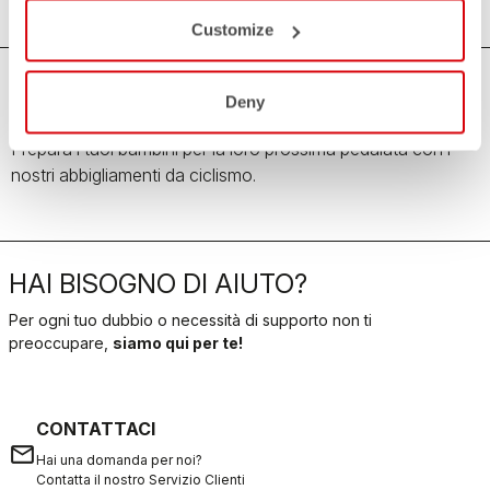
Customize
Deny
Abbigliamento da ciclismo da bambino
Prepara i tuoi bambini per la loro prossima pedalata con i
nostri abbigliamenti da ciclismo.
HAI BISOGNO DI AIUTO?
Per ogni tuo dubbio o necessità di supporto non ti
preoccupare,
siamo qui per te!
CONTATTACI
email
Hai una domanda per noi?
Contatta il nostro Servizio Clienti