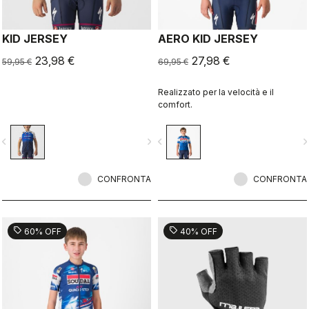
KID JERSEY
AERO KID JERSEY
23,98 €
27,98 €
59,95 €
69,95 €
Realizzato per la velocità e il
comfort.
vigate_before
navigate_next
navigate_before
navigate_n
CONFRONTA
CONFRONTA
sell
sell
60% OFF
40% OFF