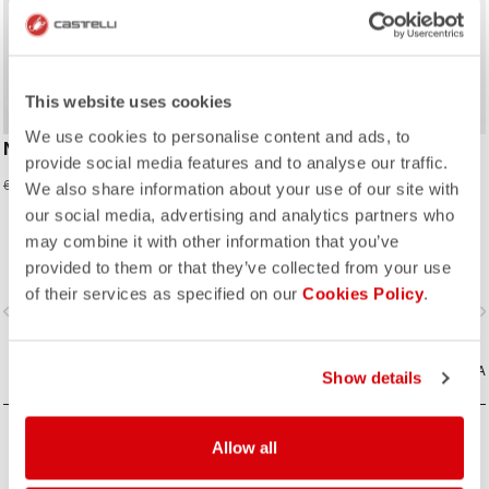
This website uses cookies
We use cookies to personalise content and ads, to
NEO PROLOGO JERSEY
AERO KID JERSEY
provide social media features and to analyse our traffic.
27,98 €
27,98 €
69,95 €
69,95 €
We also share information about your use of our site with
our social media, advertising and analytics partners who
Realizzato per la velocità e il
may combine it with other information that you’ve
comfort.
provided to them or that they’ve collected from your use
of their services as specified on our
Cookies Policy
.
vigate_before
navigate_next
navigate_before
navigate_n
CONFRONTA
CONFRONTA
Show details
Allow all