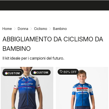
search
menu
shopping_cart
Vai
Vai
al
alla
contenuto
navigazione
Home
Donna
Ciclismo
Bambino
ABBIGLIAMENTO DA CICLISMO DA
BAMBINO
Il kit ideale per i campioni del futuro.
sell
sell
60% OFF
60% OFF
CUSTOM
CUSTOM