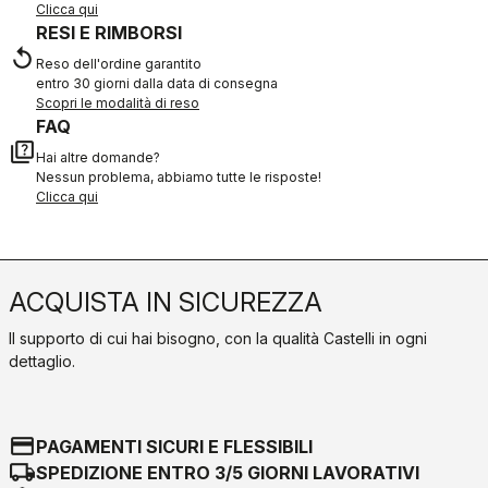
Clicca qui
RESI E RIMBORSI
replay
Reso dell'ordine garantito
entro 30 giorni dalla data di consegna
Scopri le modalità di reso
FAQ
quiz
Hai altre domande?
Nessun problema, abbiamo tutte le risposte!
Clicca qui
ACQUISTA IN SICUREZZA
Il supporto di cui hai bisogno, con la qualità Castelli in ogni
dettaglio.
credit_card
PAGAMENTI SICURI E FLESSIBILI
local_shipping
SPEDIZIONE ENTRO 3/5 GIORNI LAVORATIVI