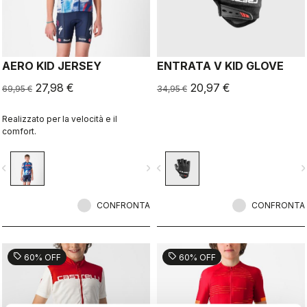
AERO KID JERSEY
ENTRATA V KID GLOVE
27,98 €
20,97 €
69,95 €
34,95 €
Realizzato per la velocità e il
comfort.
vigate_before
navigate_next
navigate_before
navigate_n
CONFRONTA
CONFRONTA
sell
sell
60% OFF
60% OFF