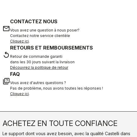
CONTACTEZ NOUS
email
Vous avez une question à nous poser?
Contactez notre service clientèle
Cliquez ici
.
RETOURS ET REMBOURSEMENTS
replay
Retour de commande garanti
dans les 30 jours suivant la livraison
Découvrez la politique de retour
FAQ
quiz
Vous avez d'autres questions ?
Pas de problème, nous avons toutes les réponses !
Cliquez ici
.
ACHETEZ EN TOUTE CONFIANCE
Le support dont vous avez besoin, avec la qualité Castelli dans