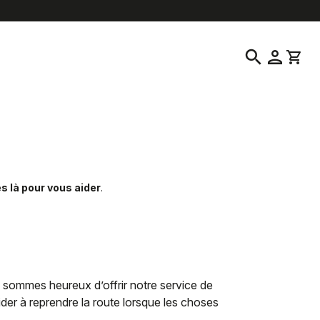
location_on
language
vice clientèle
Trouver un magasin
Français
|
Canada
search
person
shopping_cart
là pour vous aider
.
s sommes heureux d’offrir notre service de
er à reprendre la route lorsque les choses