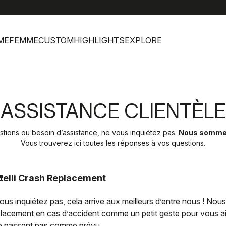
help
Ser
ME
FEMME
CUSTOM
HIGHLIGHTS
EXPLORE
ASSISTANCE CLIENTÈLE
tions ou besoin d’assistance, ne vous inquiétez pas.
Nous sommes 
Vous trouverez ici toutes les réponses à vos questions.
E
telli Crash Replacement
ous inquiétez pas, cela arrive aux meilleurs d’entre nous ! Nou
lacement en cas d’accident comme un petit geste pour vous aid
e passent pas comme prévu.