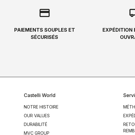
credit_card
local_s
PAIEMENTS SOUPLES ET
EXPÉDITION 
SÉCURISÉS
OUVR
Castelli World
Servi
NOTRE HISTOIRE
MÉTH
OUR VALUES
EXPÉ
DURABILITÉ
RETO
REMB
MVC GROUP