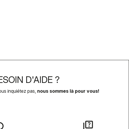
SOIN D'AIDE ?
ous inquiétez pas,
nous sommes là pour vous!
lay
quiz