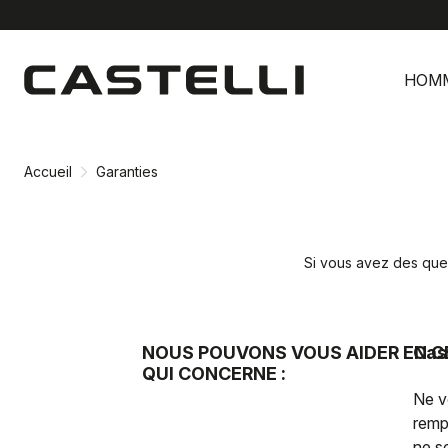
Passer
Passer
au
à
HOM
contenu
la
directement
navigation
directement
Accueil
Garanties
Si vous avez des ques
NOUS POUVONS VOUS AIDER EN C
Cas
QUI CONCERNE :
Ne v
remp
ne s